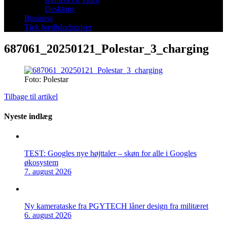
Desktops
Business
Tjek bredbåndspriser
687061_20250121_Polestar_3_charging
Foto: Polestar
Tilbage til artikel
Nyeste indlæg
TEST: Googles nye højttaler – skøn for alle i Googles
økosystem
7. august 2026
Ny kamerataske fra PGYTECH låner design fra militæret
6. august 2026