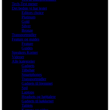
Tech-Test mener
Det bedste vi har testet
Editors choice
Platinum
Gold
Silver
Bronze
Transportmidler
Feature og guides
Feature
Guides
Speakers Korner
Videoer
Alle kategorier
Gadgets
Tilbehør
Smartphones
Transportmidler
Gadgets til hjemmet
Spil
Laptops
Headsets og højttalere
Gadgets til køkkenet
Tablets
Kamera og video