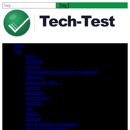
Søg
efter:
Hjem
Test
Apps
Desktops
Gadgets
Test af gadgets til hjemmet og køkkenet
Hardware
Kamera og video
Laptops
Sikkerhed
Smartphones
Software
Spil
Tablets
Tilbehør
Test af headsets og højttalere
Test af transportmidler