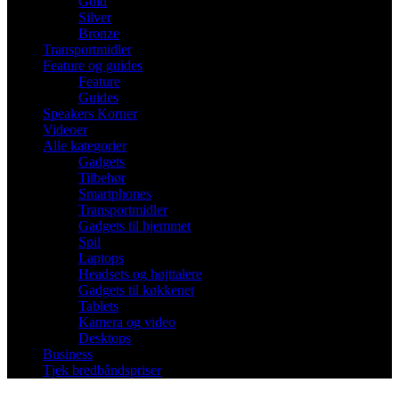
Gold
Silver
Bronze
Transportmidler
Feature og guides
Feature
Guides
Speakers Korner
Videoer
Alle kategorier
Gadgets
Tilbehør
Smartphones
Transportmidler
Gadgets til hjemmet
Spil
Laptops
Headsets og højttalere
Gadgets til køkkenet
Tablets
Kamera og video
Desktops
Business
Tjek bredbåndspriser