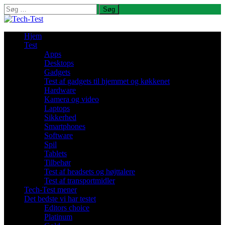
Søg
efter:
Hjem
Test
Apps
Desktops
Gadgets
Test af gadgets til hjemmet og køkkenet
Hardware
Kamera og video
Laptops
Sikkerhed
Smartphones
Software
Spil
Tablets
Tilbehør
Test af headsets og højttalere
Test af transportmidler
Tech-Test mener
Det bedste vi har testet
Editors choice
Platinum