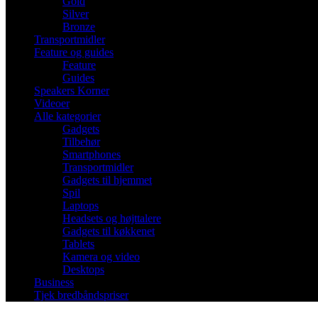
Gold
Silver
Bronze
Transportmidler
Feature og guides
Feature
Guides
Speakers Korner
Videoer
Alle kategorier
Gadgets
Tilbehør
Smartphones
Transportmidler
Gadgets til hjemmet
Spil
Laptops
Headsets og højttalere
Gadgets til køkkenet
Tablets
Kamera og video
Desktops
Business
Tjek bredbåndspriser