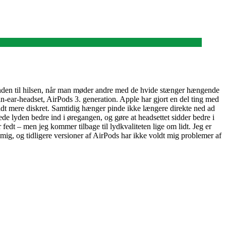
hånden til hilsen, når man møder andre med de hvide stænger hængende
-ear-headset, AirPods 3. generation. Apple har gjort en del ting med
t lidt mere diskret. Samtidig hænger pinde ikke længere direkte ned ad
ede lyden bedre ind i øregangen, og gøre at headsettet sidder bedre i
r fedt – men jeg kommer tilbage til lydkvaliteten lige om lidt. Jeg er
å mig, og tidligere versioner af AirPods har ikke voldt mig problemer af