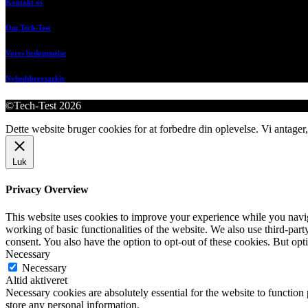
Kontakt os
Om Tech-Test
Vores bedømmelse
Nyhedsbrevsarkiv
©Tech-Test 2026
Dette website bruger cookies for at forbedre din oplevelse. Vi antager,
Luk
Privacy Overview
This website uses cookies to improve your experience while you navigat
working of basic functionalities of the website. We also use third-pa
consent. You also have the option to opt-out of these cookies. But op
Necessary
Necessary
Altid aktiveret
Necessary cookies are absolutely essential for the website to function 
store any personal information.