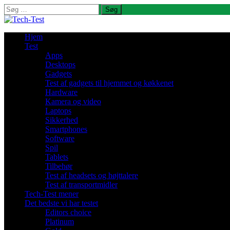
Søg
efter:
Hjem
Test
Apps
Desktops
Gadgets
Test af gadgets til hjemmet og køkkenet
Hardware
Kamera og video
Laptops
Sikkerhed
Smartphones
Software
Spil
Tablets
Tilbehør
Test af headsets og højttalere
Test af transportmidler
Tech-Test mener
Det bedste vi har testet
Editors choice
Platinum