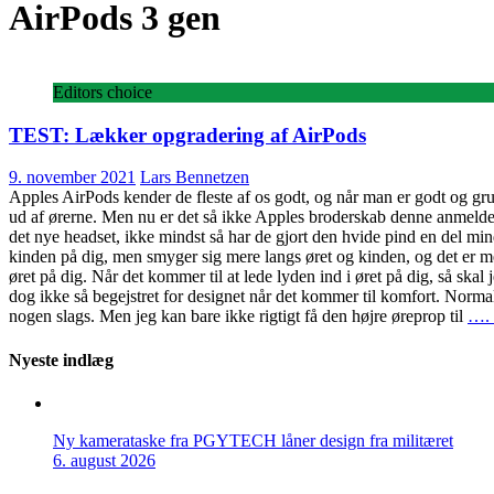
AirPods 3 gen
Editors choice
TEST: Lækker opgradering af AirPods
9. november 2021
Lars Bennetzen
Apples AirPods kender de fleste af os godt, og når man er godt og gr
ud af ørerne. Men nu er det så ikke Apples broderskab denne anmeldel
det nye headset, ikke mindst så har de gjort den hvide pind en del mind
kinden på dig, men smyger sig mere langs øret og kinden, og det er med
øret på dig. Når det kommer til at lede lyden ind i øret på dig, så skal
dog ikke så begejstret for designet når det kommer til komfort. Normalt
nogen slags. Men jeg kan bare ikke rigtigt få den højre øreprop til
…. 
Nyeste indlæg
Ny kamerataske fra PGYTECH låner design fra militæret
6. august 2026