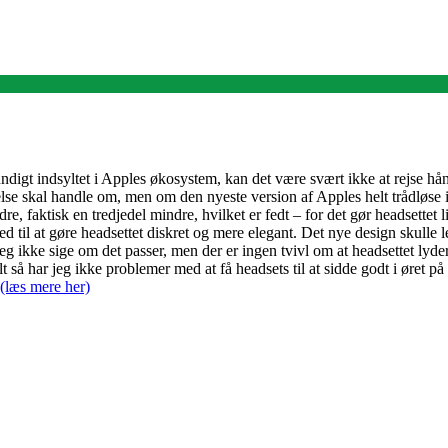
undigt indsyltet i Apples økosystem, kan det være svært ikke at rejse 
se skal handle om, men om den nyeste version af Apples helt trådløse in
re, faktisk en tredjedel mindre, hvilket er fedt – for det gør headsette
 til at gøre headsettet diskret og mere elegant. Det nye design skulle l
 jeg ikke sige om det passer, men der er ingen tvivl om at headsettet lyde
 så har jeg ikke problemer med at få headsets til at sidde godt i øret p
(læs mere her)