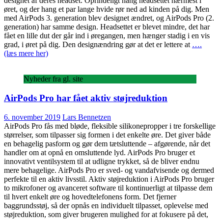
designet af deres headset. Oprindeligt hang headsettet nærmest i
øret, og der hang et par lange hvide rør ned ad kinden på dig. Men
med AirPods 3. generation blev designet ændret, og AirPods Pro (2.
generation) har samme design. Headsettet er blevet mindre, det har
fået en lille dut der går ind i øregangen, men hænger stadig i en vis
grad, i øret på dig. Den designændring gør at det er lettere at
….
(læs mere her)
Nyheder fra gl. site
AirPods Pro har fået aktiv støjreduktion
6. november 2019
Lars Bennetzen
AirPods Pro fås med bløde, fleksible silikonepropper i tre forskellige
størrelser, som tilpasser sig formen i det enkelte øre. Det giver både
en behagelig pasform og gør dem tætsluttende – afgørende, når det
handler om at opnå en omsluttende lyd. AirPods Pro bruger et
innovativt ventilsystem til at udligne trykket, så de bliver endnu
mere behagelige. AirPods Pro er sved- og vandafvisende og dermed
perfekte til en aktiv livsstil. Aktiv støjreduktion i AirPods Pro bruger
to mikrofoner og avanceret software til kontinuerligt at tilpasse dem
til hvert enkelt øre og hovedtelefonens form. Det fjerner
baggrundsstøj, så der opnås en individuelt tilpasset, oplevelse med
støjreduktion, som giver brugeren mulighed for at fokusere på det,