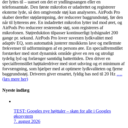
der lyttes til – uanset om det er yndlingssangen eller en
telefonsamtale. Den første mikrofon er udadrettet og registrerer
eksterne lyde, så den omgivende støj kan analyseres. AirPods Pro
skaber derefter støjdæmpning, der reducerer baggrundsstøj, før den
når til lytterens øre. En indadrettet mikrofon lytter ind mod øret, og
AirPods Pro reducerer resterende støj, som registreres af
mikrofonen. Støjreduktion tilpasser kontinuerligt lydsignalet 200
gange pr. sekund. AirPods Pro lover suveræn lydkvalitet med
adaptiv EQ, som automatisk justerer musikkens lave og mellemste
frekvenser til udformningen af en persons øre. En specialfremstillet
forstærker med stort dynamisk område giver en ren og utroligt
tydelig lyd og forlænger samtidig batteritiden. Den driver en
specialfremstillet højttalerdriver med stort udsving og et minimum af
forvrængning, som hjælper med at optimere lydkvaliteten og fjerne
baggrundsstøj. Driveren giver ensartet, fyldig bas ned til 20 Hz
….
(læs mere her)
Nyeste indlæg
TEST: Googles nye højttaler – skøn for alle i Googles
økosystem
7. august 2026