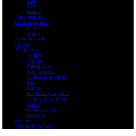
Gold
Silver
Bronze
Transportmidler
Feature og guides
Feature
Guides
Speakers Korner
Videoer
Alle kategorier
Gadgets
Tilbehør
Smartphones
Transportmidler
Gadgets til hjemmet
Spil
Laptops
Headsets og højttalere
Gadgets til køkkenet
Tablets
Kamera og video
Desktops
Business
Tjek bredbåndspriser