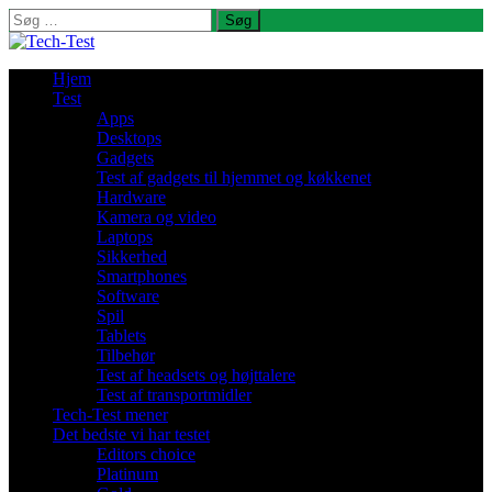
Søg
efter:
Hjem
Test
Apps
Desktops
Gadgets
Test af gadgets til hjemmet og køkkenet
Hardware
Kamera og video
Laptops
Sikkerhed
Smartphones
Software
Spil
Tablets
Tilbehør
Test af headsets og højttalere
Test af transportmidler
Tech-Test mener
Det bedste vi har testet
Editors choice
Platinum