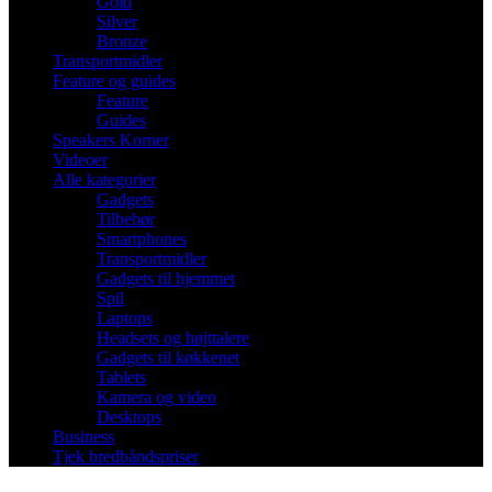
Gold
Silver
Bronze
Transportmidler
Feature og guides
Feature
Guides
Speakers Korner
Videoer
Alle kategorier
Gadgets
Tilbehør
Smartphones
Transportmidler
Gadgets til hjemmet
Spil
Laptops
Headsets og højttalere
Gadgets til køkkenet
Tablets
Kamera og video
Desktops
Business
Tjek bredbåndspriser