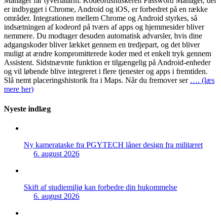
Manager får tyverialarm: Kodeordshuskeren Password Manager, der
er indbygget i Chrome, Android og iOS, er forbedret på en række
områder. Integrationen mellem Chrome og Android styrkes, så
indsætningen af kodeord på tværs af apps og hjemmesider bliver
nemmere. Du modtager desuden automatisk advarsler, hvis dine
adgangskoder bliver lækket gennem en tredjepart, og det bliver
muligt at ændre kompromitterede koder med et enkelt tryk gennem
Assistent. Sidstnævnte funktion er tilgængelig på Android-enheder
og vil løbende blive integreret i flere tjenester og apps i fremtiden.
Slå nemt placeringshistorik fra i Maps. Når du fremover ser
…. (læs
mere her)
Nyeste indlæg
Ny kamerataske fra PGYTECH låner design fra militæret
6. august 2026
Skift af studiemiljø kan forbedre din hukommelse
6. august 2026