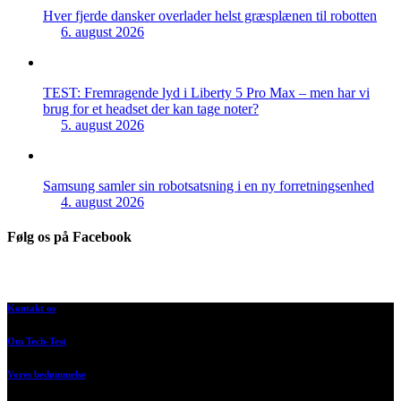
Hver fjerde dansker overlader helst græsplænen til robotten
6. august 2026
TEST: Fremragende lyd i Liberty 5 Pro Max – men har vi
brug for et headset der kan tage noter?
5. august 2026
Samsung samler sin robotsatsning i en ny forretningsenhed
4. august 2026
Følg os på Facebook
Kontakt os
Om Tech-Test
Vores bedømmelse