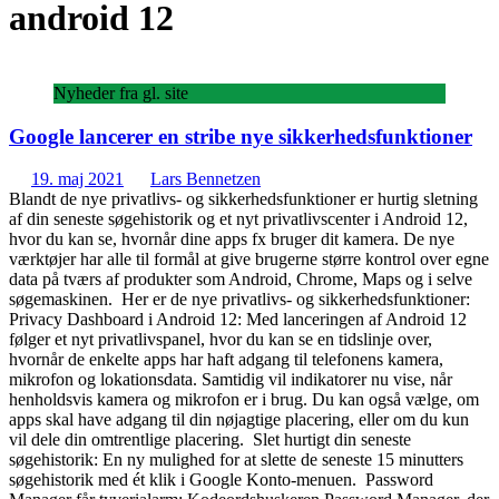
android 12
Nyheder fra gl. site
Google lancerer en stribe nye sikkerhedsfunktioner
19. maj 2021
Lars Bennetzen
Blandt de nye privatlivs- og sikkerhedsfunktioner er hurtig sletning
af din seneste søgehistorik og et nyt privatlivscenter i Android 12,
hvor du kan se, hvornår dine apps fx bruger dit kamera. De nye
værktøjer har alle til formål at give brugerne større kontrol over egne
data på tværs af produkter som Android, Chrome, Maps og i selve
søgemaskinen. Her er de nye privatlivs- og sikkerhedsfunktioner:
Privacy Dashboard i Android 12: Med lanceringen af Android 12
følger et nyt privatlivspanel, hvor du kan se en tidslinje over,
hvornår de enkelte apps har haft adgang til telefonens kamera,
mikrofon og lokationsdata. Samtidig vil indikatorer nu vise, når
henholdsvis kamera og mikrofon er i brug. Du kan også vælge, om
apps skal have adgang til din nøjagtige placering, eller om du kun
vil dele din omtrentlige placering. Slet hurtigt din seneste
søgehistorik: En ny mulighed for at slette de seneste 15 minutters
søgehistorik med ét klik i Google Konto-menuen. Password