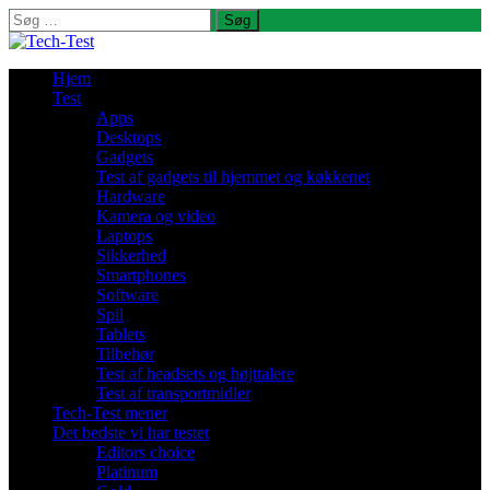
Søg
efter:
Hjem
Test
Apps
Desktops
Gadgets
Test af gadgets til hjemmet og køkkenet
Hardware
Kamera og video
Laptops
Sikkerhed
Smartphones
Software
Spil
Tablets
Tilbehør
Test af headsets og højttalere
Test af transportmidler
Tech-Test mener
Det bedste vi har testet
Editors choice
Platinum