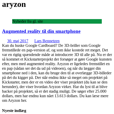
aryzon
Nyheder fra gl. site
Augmented reality til din smartphone
30. maj 2017
Lars Bennetzen
Kan du huske Google Cardboard? De 3D-briller som Google
fremstillede en pap-version af, og som ikke kostede ret meget. Det
var en rigtig spændende måde at introducere 3D til alle på. Nu er der
så kommet et Kickstarterprojekt der forsøger at gøre Google kunsten
efter, men med augmented reality. Aryzon er ligeledes fremstillet en
en pap (sådan ser det da ud på videoen), og når du lægger din
smartphone ned i den, kan du bruge den til at overlægge 3D-billeder
på det du kigger på. Der står endnu ikke så meget om projektet på
Kickstarter, men der er en video der viser projektet (du kan se den
herunder), der viser hvordan Aryzon virker. Har du lyst til at blive
backer på projektet, så er det stadig muligt. De søger efter 25.000
dollars, men har endnu kun nået 13.613 dollars. Du kan læse mere
om Aryzon her.
Nyeste indlæg