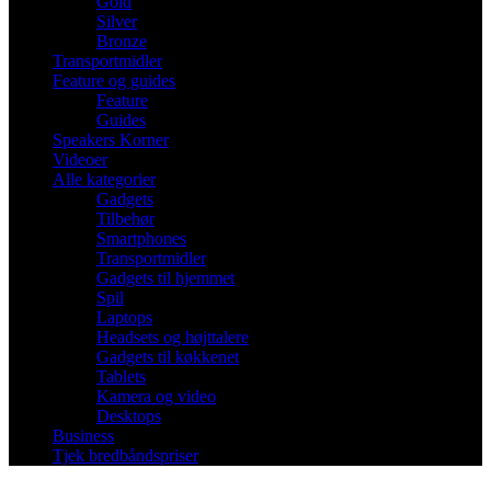
Gold
Silver
Bronze
Transportmidler
Feature og guides
Feature
Guides
Speakers Korner
Videoer
Alle kategorier
Gadgets
Tilbehør
Smartphones
Transportmidler
Gadgets til hjemmet
Spil
Laptops
Headsets og højttalere
Gadgets til køkkenet
Tablets
Kamera og video
Desktops
Business
Tjek bredbåndspriser