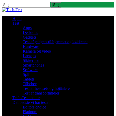
Søg
efter:
Hjem
Test
Apps
Desktops
Gadgets
Test af gadgets til hjemmet og køkkenet
Hardware
Kamera og video
Laptops
Sikkerhed
Smartphones
Software
Spil
Tablets
Tilbehør
Test af headsets og højttalere
Test af transportmidler
Tech-Test mener
Det bedste vi har testet
Editors choice
Platinum