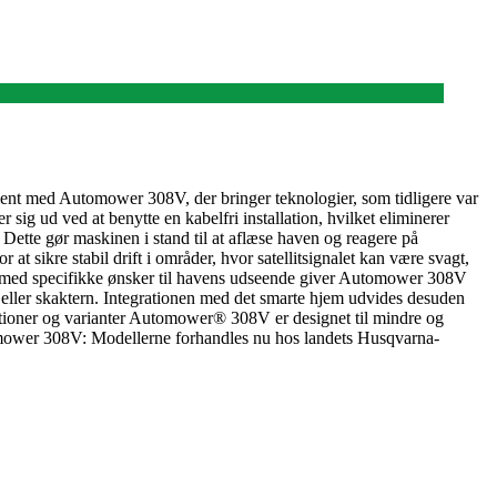
ment med Automower 308V, der bringer teknologier, som tidligere var
 sig ud ved at benytte en kabelfri installation, hvilket eliminerer
Dette gør maskinen i stand til at aflæse haven og reagere på
at sikre stabil drift i områder, hvor satellitsignalet kan være svagt,
re med specifikke ønsker til havens udseende giver Automower 308V
er eller skaktern. Integrationen med det smarte hjem udvides desuden
ationer og varianter Automower® 308V er designet til mindre og
tomower 308V: Modellerne forhandles nu hos landets Husqvarna-