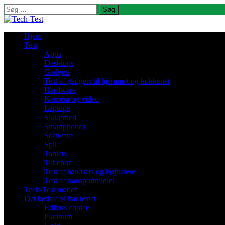
Søg
efter:
Hjem
Test
Apps
Desktops
Gadgets
Test af gadgets til hjemmet og køkkenet
Hardware
Kamera og video
Laptops
Sikkerhed
Smartphones
Software
Spil
Tablets
Tilbehør
Test af headsets og højttalere
Test af transportmidler
Tech-Test mener
Det bedste vi har testet
Editors choice
Platinum