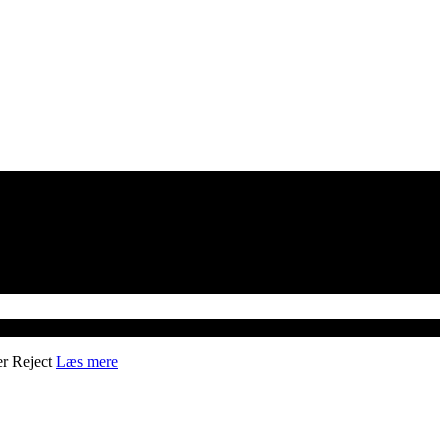
er
Reject
Læs mere