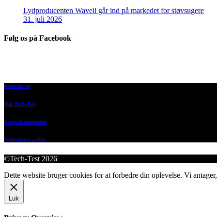
Lydproducenten Wavell går ind på markedet for støvsugere
31. juli 2026
Følg os på Facebook
Kontakt os
Om Tech-Test
Vores bedømmelse
Nyhedsbrevsarkiv
©Tech-Test 2026
Dette website bruger cookies for at forbedre din oplevelse. Vi antager,
Luk