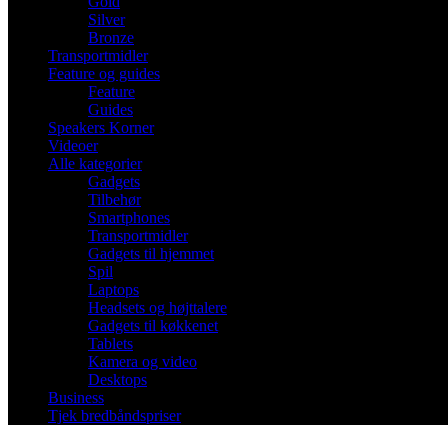
Gold
Silver
Bronze
Transportmidler
Feature og guides
Feature
Guides
Speakers Korner
Videoer
Alle kategorier
Gadgets
Tilbehør
Smartphones
Transportmidler
Gadgets til hjemmet
Spil
Laptops
Headsets og højttalere
Gadgets til køkkenet
Tablets
Kamera og video
Desktops
Business
Tjek bredbåndspriser