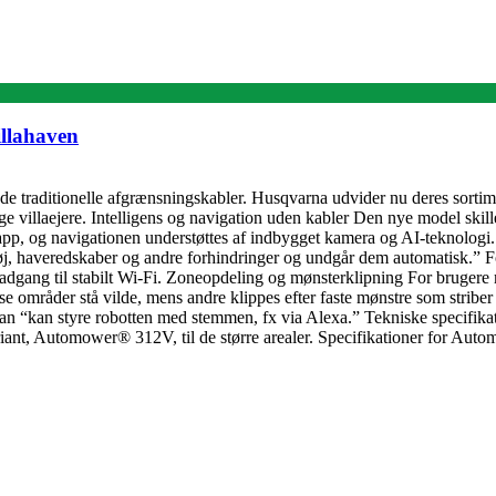
illahaven
de traditionelle afgrænsningskabler. Husqvarna udvider nu deres sorti
ge villaejere. Intelligens og navigation uden kabler Den nye model skiller
app, og navigationen understøttes af indbygget kamera og AI-teknologi. 
tøj, haveredskaber og andre forhindringer og undgår dem automatisk.” For 
en adgang til stabilt Wi-Fi. Zoneopdeling og mønsterklipning For bruge
sse områder stå vilde, mens andre klippes efter faste mønstre som strib
man “kan styre robotten med stemmen, fx via Alexa.” Tekniske specifik
riant, Automower® 312V, til de større arealer. Specifikationer for Au