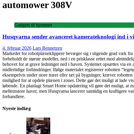
automower 308V
Gadgets til hjemmet
Husqvarna sender avanceret kamerateknologi ind i v
4. februar 2026
Lars Bennetzen
Markedet for robotplæneklippere bevæger sig i stigende grad væk fra 
forbeholdt de største modeller, ned i en prisklasse rettet mod almindeli
behovet for at grave ledninger ned i haven. Systemet opsættes via en 
midlertidige forhindringer. Ifølge materialet registrerer robotten “lege
eksempelvis under store træer eller tæt på bygninger, kræver robott
mulighed for at opdele plænen i zoner. Dette gør det muligt at lade vi
løbende. En planlagt Smart Home opdatering vil gøre det muligt, at 
mellemstore haver, men Husqvarna lancerer samtidig en kraftigere va
forhandlere.
Nyeste indlæg