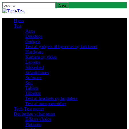
Søg
efter:
Hjem
Test
Apps
Desktops
Gadgets
Test af gadgets til hjemmet og køkkenet
Hardware
Kamera og video
Laptops
Sikkerhed
Smartphones
Software
Spil
Tablets
Tilbehør
Test af headsets og højttalere
Test af transportmidler
Tech-Test mener
Det bedste vi har testet
Editors choice
Platinum