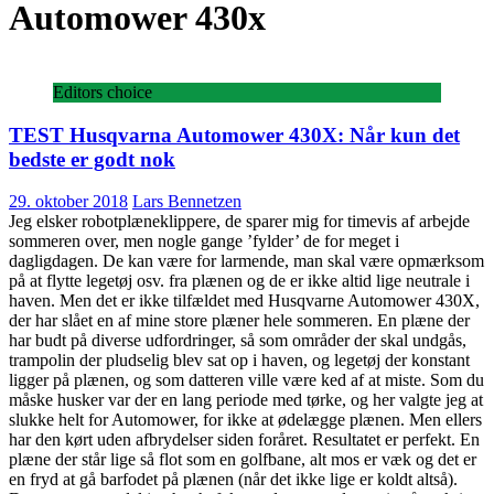
Automower 430x
Editors choice
TEST Husqvarna Automower 430X: Når kun det
bedste er godt nok
29. oktober 2018
Lars Bennetzen
Jeg elsker robotplæneklippere, de sparer mig for timevis af arbejde
sommeren over, men nogle gange ’fylder’ de for meget i
dagligdagen. De kan være for larmende, man skal være opmærksom
på at flytte legetøj osv. fra plænen og de er ikke altid lige neutrale i
haven. Men det er ikke tilfældet med Husqvarne Automower 430X,
der har slået en af mine store plæner hele sommeren. En plæne der
har budt på diverse udfordringer, så som områder der skal undgås,
trampolin der pludselig blev sat op i haven, og legetøj der konstant
ligger på plænen, og som datteren ville være ked af at miste. Som du
måske husker var der en lang periode med tørke, og her valgte jeg at
slukke helt for Automower, for ikke at ødelægge plænen. Men ellers
har den kørt uden afbrydelser siden foråret. Resultatet er perfekt. En
plæne der står lige så flot som en golfbane, alt mos er væk og det er
en fryd at gå barfodet på plænen (når det ikke lige er koldt altså).