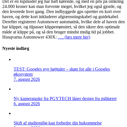
Det er en topmodel jeg har haft kørende, og med en pris på omkring
24.000 kroner kan man forvente meget, hvilket jeg også gjorde, og
den leverede hver gang. Den indbyggede gps opretter en kort over
haven, og dette kort inkluderer afgrænsningskabel og guidekabel.
Derefter registrerer Automower automatisk, hvilke dele af haven den
har klippet, og tilpasser klippemønstret, så den sikrer den optimale
måde at klippe på, og så den bruger mindst mulig tid på jobbet.
Husqvarna Automower 430X:
…. (læs mere her)
Nyeste indlæg
TEST: Googles nye højttaler – skøn for alle i Googles
økosystem
7. august 2026
Ny kamerataske fra PGYTECH låner design fra militæret
6. august 2026
Skift af studiemiljø kan forbedre din hukommelse