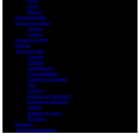
Gold
Silver
Bronze
Transportmidler
Feature og guides
Feature
Guides
Speakers Korner
Videoer
Alle kategorier
Gadgets
Tilbehør
Smartphones
Transportmidler
Gadgets til hjemmet
Spil
Laptops
Headsets og højttalere
Gadgets til køkkenet
Tablets
Kamera og video
Desktops
Business
Tjek bredbåndspriser