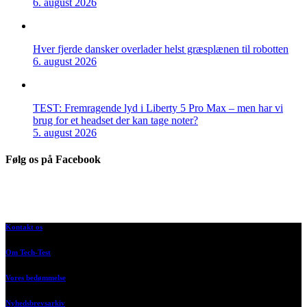
6. august 2026
Hver fjerde dansker overlader helst græsplænen til robotten
6. august 2026
TEST: Fremragende lyd i Liberty 5 Pro Max – men har vi
brug for et headset der kan tage noter?
5. august 2026
Følg os på Facebook
Kontakt os
Om Tech-Test
Vores bedømmelse
Nyhedsbrevsarkiv