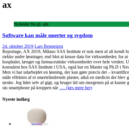
ax
Nyheder fra gl. site
Software kan måle smerter og sygdom
24. oktober 2019
Lars Bennetzen
Reportage, AX 2019, Milano SAS Institute er nok mest af alt kendt for 
række andre løsninger, end blot at knuse data for virksomheder, for a
hospitaler, længer og farmaceutiske virksomheder over hele verden. 
konsulent hos SAS Institute i USA, også har en Master og Ph.D i Neuro
Men vi har udarbejdet en løsning, der kan gøre præcis det – kvantifi
måle effekten af et smertelindrende plaster, altså en medicin der blev 
tænke. Jeg lider selv af gigt, og bruger tid om morgenen på at kunne 
sin smartphone på kroppen når
…. (læs mere her)
Nyeste indlæg