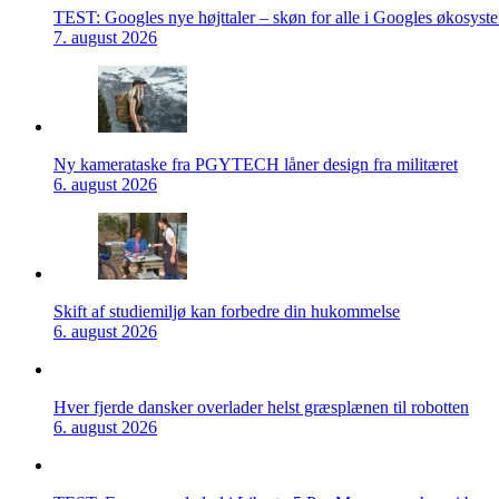
TEST: Googles nye højttaler – skøn for alle i Googles økosyst
7. august 2026
Ny kamerataske fra PGYTECH låner design fra militæret
6. august 2026
Skift af studiemiljø kan forbedre din hukommelse
6. august 2026
Hver fjerde dansker overlader helst græsplænen til robotten
6. august 2026