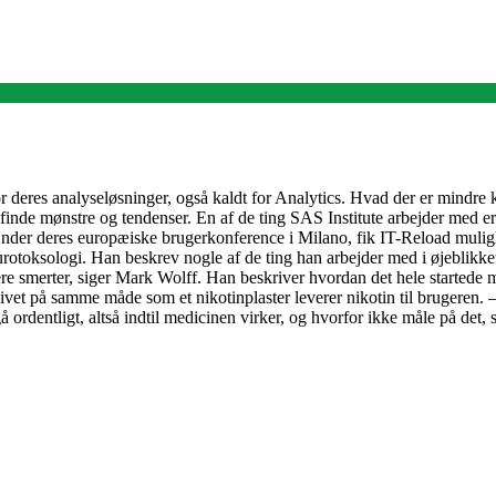
deres analyseløsninger, også kaldt for Analytics. Hvad der er mindre ken
t finde mønstre og tendenser. En af de ting SAS Institute arbejder med
Under deres europæiske brugerkonference i Milano, fik IT-Reload muli
toksologi. Han beskrev nogle af de ting han arbejder med i øjeblikket. 
cere smerter, siger Mark Wolff. Han beskriver hvordan det hele started
givet på samme måde som et nikotinplaster leverer nikotin til brugeren. 
gå ordentligt, altså indtil medicinen virker, og hvorfor ikke måle på 