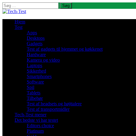
Søg
efter:
Hjem
Test
Apps
Desktops
Gadgets
Test af gadgets til hjemmet og køkkenet
Hardware
Kamera og video
Laptops
Sikkerhed
Smartphones
Software
Spil
Tablets
Tilbehør
Test af headsets og højttalere
Test af transportmidler
Tech-Test mener
Det bedste vi har testet
Editors choice
Platinum