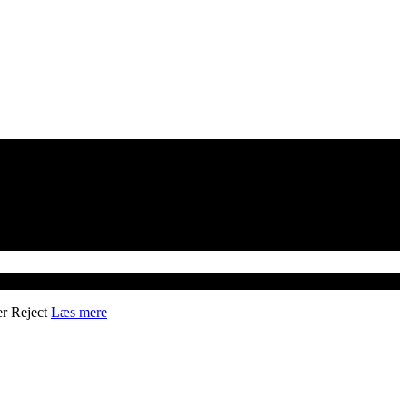
er
Reject
Læs mere