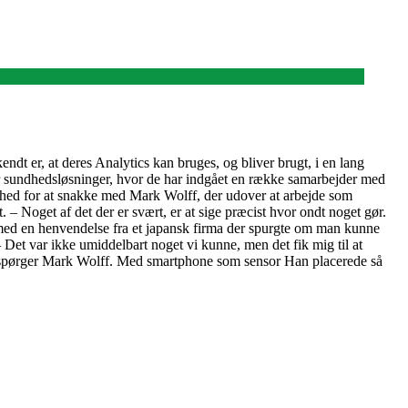
dt er, at deres Analytics kan bruges, og bliver brugt, i en lang
 er sundhedsløsninger, hvor de har indgået en række samarbejder med
ghed for at snakke med Mark Wolff, der udover at arbejde som
– Noget af det der er svært, er at sige præcist hvor ondt noget gør.
e med en henvendelse fra et japansk firma der spurgte om man kunne
– Det var ikke umiddelbart noget vi kunne, men det fik mig til at
det, spørger Mark Wolff. Med smartphone som sensor Han placerede så