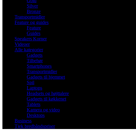
Gold
Silver
Bronze
Transportmidler
Feature og guides
Feature
Guides
Speakers Korner
Videoer
Alle kategorier
Gadgets
Tilbehør
Smartphones
Transportmidler
Gadgets til hjemmet
Spil
Laptops
Headsets og højttalere
Gadgets til køkkenet
Tablets
Kamera og video
Desktops
Business
Tjek bredbåndspriser