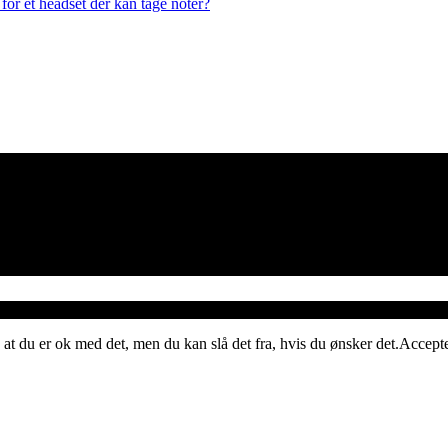
or et headset der kan tage noter?
 at du er ok med det, men du kan slå det fra, hvis du ønsker det.
Accept