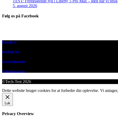
TEST: Fremragende lyd i Liberty 5 Pro Max – men har vi brug f
5. august 2026
Følg os på Facebook
Kontakt os
Om Tech-Test
Vores bedømmelse
Nyhedsbrevsarkiv
©Tech-Test 2026
Dette website bruger cookies for at forbedre din oplevelse. Vi antager,
Luk
Privacy Overview