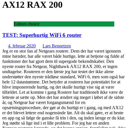
AX12 RAX 200
Editors choice
TEST: Superhurtig WiFi 6 router
4. februar 2020
Lars Bennetzen
Jeg er en stor fan af Netgears routere. Dem der har været igennem
mine hænder, har alle været både hurtige, lette at betjene og fulde af
funktioner der har gjort dem til supergode bekendtskaber. Den
nyeste router fra Netgear, Nighthawk AX12 RAX 200, er ingen
undtagelse. Routeren er den første jeg har testet der ikke alene
understøtter den nyeste trådløse standard, WiFi 6, men som også har
hele 12 datastrømme. Det betyder at routeren har potentialet for at
blive imponerende hurtig, og det skulle hurtigt vise sig at være
tilfældet. Let at komme i gang Routere har traditionelt ikke være de
letteste at sætte op. Men det har ændret sig meget i løbet af de sidste
år, og Netgear har været forgangsmænd for en
opsætningsprocedure, der gør at du hurtigt er i gang, og med AX12
er det blevet lettere end nogensinde før. Alt du skal gøre, er at hente
en app og så følge de ganske få trin i den, og inden længe er du klar.
Jeg stødte så lige ind i et lille problem. For jeg har en anden