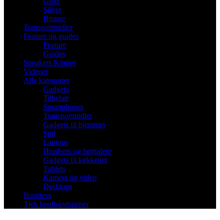
Gold
Silver
Bronze
Transportmidler
Feature og guides
Feature
Guides
Speakers Korner
Videoer
Alle kategorier
Gadgets
Tilbehør
Smartphones
Transportmidler
Gadgets til hjemmet
Spil
Laptops
Headsets og højttalere
Gadgets til køkkenet
Tablets
Kamera og video
Desktops
Business
Tjek bredbåndspriser