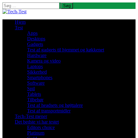
Søg
efter:
Hjem
Test
Apps
Desktops
Gadgets
Test af gadgets til hjemmet og køkkenet
Hardware
Kamera og video
Laptops
Sikkerhed
Smartphones
Software
Spil
Tablets
Tilbehør
Test af headsets og højttalere
Test af transportmidler
Tech-Test mener
Det bedste vi har testet
Editors choice
Platinum