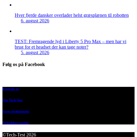
Hver fjerde dansker overlader helst græsplænen til robotten
6. august 2026
TEST: Fremragende lyd i Liberty 5 Pro Max – men har vi
brug for et headset der kan tage noter?
5. august 2026
Følg os på Facebook
Kontakt os
Om Tech-Test
Vores bedømmelse
Nyhedsbrevsarkiv
©Tech-Test 2026