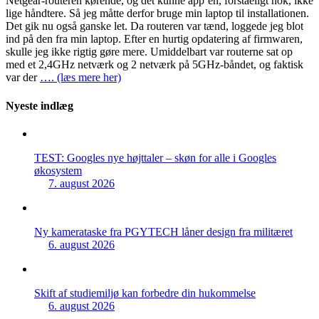
Netgear-routeren kørende, og det kunne app’en, forståeligt nok, ikke
lige håndtere. Så jeg måtte derfor bruge min laptop til installationen.
Det gik nu også ganske let. Da routeren var tænd, loggede jeg blot
ind på den fra min laptop. Efter en hurtig opdatering af firmwaren,
skulle jeg ikke rigtig gøre mere. Umiddelbart var routerne sat op
med et 2,4GHz netværk og 2 netværk på 5GHz-båndet, og faktisk
var der
…. (læs mere her)
Nyeste indlæg
TEST: Googles nye højttaler – skøn for alle i Googles
økosystem
7. august 2026
Ny kamerataske fra PGYTECH låner design fra militæret
6. august 2026
Skift af studiemiljø kan forbedre din hukommelse
6. august 2026