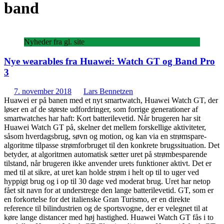
band
Nyheder fra gl. site
Nye wearables fra Huawei: Watch GT og Band Pro
3
7. november 2018
Lars Bennetzen
Huawei er på banen med et nyt smartwatch, Huawei Watch GT, der
løser en af de største udfordringer, som forrige generationer af
smartwatches har haft: Kort batterilevetid. Når brugeren har sit
Huawei Watch GT på, skelner det mellem forskellige aktiviteter,
såsom hverdagsbrug, søvn og motion, og kan via en strømspare-
algoritme tilpasse strømforbruget til den konkrete brugssituation. Det
betyder, at algoritmen automatisk sætter uret på strømbesparende
tilstand, når brugeren ikke anvender urets funktioner aktivt. Det er
med til at sikre, at uret kan holde strøm i helt op til to uger ved
hyppigt brug og i op til 30 dage ved moderat brug. Uret har netop
fået sit navn for at understrege den lange batterilevetid. GT, som er
en forkortelse for det italienske Gran Turismo, er en direkte
reference til bilindustrien og de sportsvogne, der er velegnet til at
køre lange distancer med høj hastighed. Huawei Watch GT fås i to