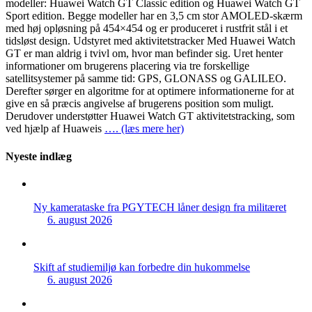
modeller: Huawei Watch GT Classic edition og Huawei Watch GT
Sport edition. Begge modeller har en 3,5 cm stor AMOLED-skærm
med høj opløsning på 454×454 og er produceret i rustfrit stål i et
tidsløst design. Udstyret med aktivitetstracker Med Huawei Watch
GT er man aldrig i tvivl om, hvor man befinder sig. Uret henter
informationer om brugerens placering via tre forskellige
satellitsystemer på samme tid: GPS, GLONASS og GALILEO.
Derefter sørger en algoritme for at optimere informationerne for at
give en så præcis angivelse af brugerens position som muligt.
Derudover understøtter Huawei Watch GT aktivitetstracking, som
ved hjælp af Huaweis
…. (læs mere her)
Nyeste indlæg
Ny kamerataske fra PGYTECH låner design fra militæret
6. august 2026
Skift af studiemiljø kan forbedre din hukommelse
6. august 2026