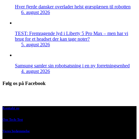
Hver fjerde dansker overlader helst græsplænen til robotten
6. august 2026
TEST: Fremragende lyd i Liberty 5 Pro Max – men har vi
brug for et headset der kan tage noter?
5. august 2026
Samsung samler sin robotsatsning i en ny forretningsenhed
4. august 2026
Følg os på Facebook
Kontakt os
Om Tech-Test
Vores bedømmelse