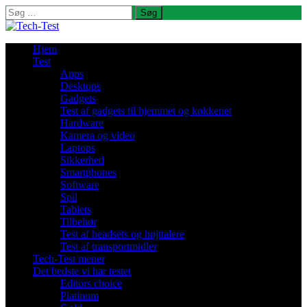
Søg
efter:
Hjem
Test
Apps
Desktops
Gadgets
Test af gadgets til hjemmet og køkkenet
Hardware
Kamera og video
Laptops
Sikkerhed
Smartphones
Software
Spil
Tablets
Tilbehør
Test af headsets og højttalere
Test af transportmidler
Tech-Test mener
Det bedste vi har testet
Editors choice
Platinum