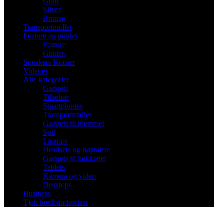
Gold
Silver
Bronze
Transportmidler
Feature og guides
Feature
Guides
Speakers Korner
Videoer
Alle kategorier
Gadgets
Tilbehør
Smartphones
Transportmidler
Gadgets til hjemmet
Spil
Laptops
Headsets og højttalere
Gadgets til køkkenet
Tablets
Kamera og video
Desktops
Business
Tjek bredbåndspriser