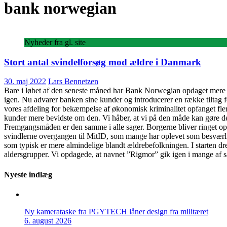
bank norwegian
Nyheder fra gl. site
Stort antal svindelforsøg mod ældre i Danmark
30. maj 2022
Lars Bennetzen
Bare i løbet af den seneste måned har Bank Norwegian opdaget mere e
igen. Nu advarer banken sine kunder og introducerer en række tiltag f
vores afdeling for bekæmpelse af økonomisk kriminalitet opfanget fle
kunder mere bevidste om den. Vi håber, at vi på den måde kan gøre de
Fremgangsmåden er den samme i alle sager. Borgerne bliver ringet op a
svindlerne overgangen til MitID, som mange har oplevet som besværlig
som typisk er mere almindelige blandt ældrebefolkningen. I starten d
aldersgrupper. Vi opdagede, at navnet ”Rigmor” gik igen i mange af 
Nyeste indlæg
Ny kamerataske fra PGYTECH låner design fra militæret
6. august 2026