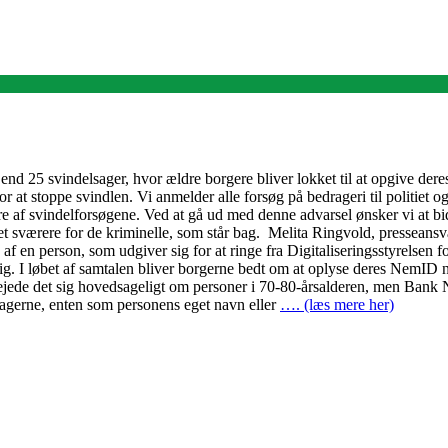
nd 25 svindelsager, hvor ældre borgere bliver lokket til at opgive de
or at stoppe svindlen. Vi anmelder alle forsøg på bedrageri til politie
re af svindelforsøgene. Ved at gå ud med denne advarsel ønsker vi at b
t sværere for de kriminelle, som står bag. Melita Ringvold, presseansv
f en person, som udgiver sig for at ringe fra Digitaliseringsstyrelsen 
. I løbet af samtalen bliver borgerne bedt om at oplyse deres NemID nøg
rejede det sig hovedsageligt om personer i 70-80-årsalderen, men Bank 
sagerne, enten som personens eget navn eller
…. (læs mere her)