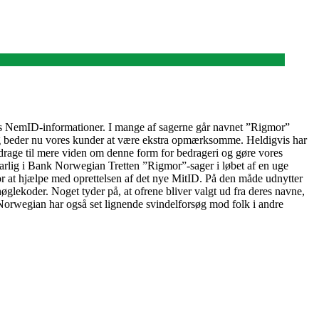
res NemID-informationer. I mange af sagerne går navnet ”Rigmor”
t og beder nu vores kunder at være ekstra opmærksomme. Heldigvis har
idrage til mere viden om denne form for bedrageri og gøre vores
arlig i Bank Norwegian Tretten ”Rigmor”-sager i løbet af en uge
for at hjælpe med oprettelsen af det nye MitID. På den måde udnytter
lekoder. Noget tyder på, at ofrene bliver valgt ud fra deres navne,
Norwegian har også set lignende svindelforsøg mod folk i andre