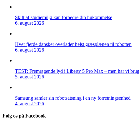
Skift af studiemiljø kan forbedre din hukommelse
6. august 2026
Hver fjerde dansker overlader helst græsplænen til robotten
6. august 2026
TEST: Fremragende lyd i Liberty 5 Pro Max – men har vi brug f
5. august 2026
Samsung samler sin robotsatsning i en ny forretningsenhed
4. august 2026
Følg os på Facebook