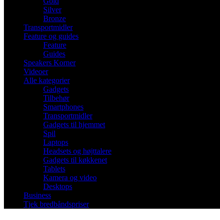
Gold
Silver
Bronze
Transportmidler
Feature og guides
Feature
Guides
Speakers Korner
Videoer
Alle kategorier
Gadgets
Tilbehør
Smartphones
Transportmidler
Gadgets til hjemmet
Spil
Laptops
Headsets og højttalere
Gadgets til køkkenet
Tablets
Kamera og video
Desktops
Business
Tjek bredbåndspriser