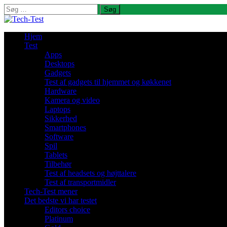
Søg
efter:
Hjem
Test
Apps
Desktops
Gadgets
Test af gadgets til hjemmet og køkkenet
Hardware
Kamera og video
Laptops
Sikkerhed
Smartphones
Software
Spil
Tablets
Tilbehør
Test af headsets og højttalere
Test af transportmidler
Tech-Test mener
Det bedste vi har testet
Editors choice
Platinum