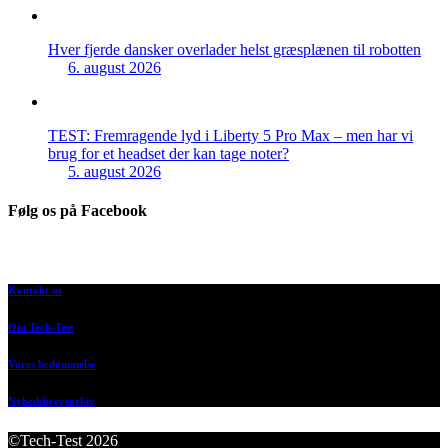
Hver fjerde dansker overlader helst græsplænen til robotten
6. august 2026
TEST: Fremragende lyd i Liberty 5 Pro Max – men har vi
brug for et headset der kan tage noter?
5. august 2026
Følg os på Facebook
Kontakt os
Om Tech-Test
Vores bedømmelse
Nyhedsbrevsarkiv
©Tech-Test 2026