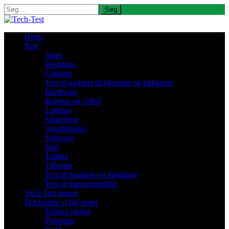
Søg
efter:
Hjem
Test
Apps
Desktops
Gadgets
Test af gadgets til hjemmet og køkkenet
Hardware
Kamera og video
Laptops
Sikkerhed
Smartphones
Software
Spil
Tablets
Tilbehør
Test af headsets og højttalere
Test af transportmidler
Tech-Test mener
Det bedste vi har testet
Editors choice
Platinum