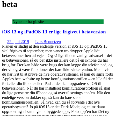
beta
Nyheder fra gl. site
iOS 13 og iPadOS 13 er lige frigivet i betaversion
25. juni 2019
Lars Bennetzen
Planen er stadig at den endelige version af iOS 13 og iPadOS 13
skal frigives til september, men vanen tro drypper Apple lidt
betaversioner hen ad vejen. Og så lige til den vanlige advarsel – det
er betaversioner, så du bør ikke installere det på en iPhone du har
brug for. Der kan både være bugs der kan lægge din telefon ned, og
der vil også være funktioner der bare ikke virker endnu. Men hvis
du har lyst til at prøve de nye operativsystemer, så kan du surfe forbi
Apples beta website og hente konfigurationsprofilen – en lille fil der
fortæller din iPhone eller iPad at den kan opgradere sit OS til
betaversionen. Når du har installeret konfigurationsprofilen så skal
du lige genstarte din iPhone og så over til settings app’en. Når den
endelige version dukker op, så kan du bare slette
konfigurationsprofilen. Så hvad kan du så forvente i det nye
operativsystem? Jo på iOS13 er det Dark Mode, og en markant
opgradering af samtlige indbyggede apps, Foto app’en har fået ny