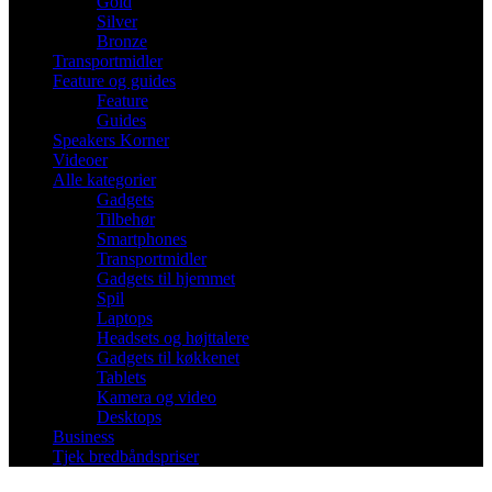
Gold
Silver
Bronze
Transportmidler
Feature og guides
Feature
Guides
Speakers Korner
Videoer
Alle kategorier
Gadgets
Tilbehør
Smartphones
Transportmidler
Gadgets til hjemmet
Spil
Laptops
Headsets og højttalere
Gadgets til køkkenet
Tablets
Kamera og video
Desktops
Business
Tjek bredbåndspriser