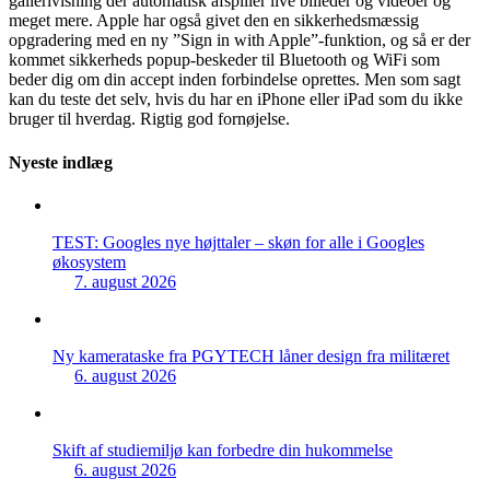
gallerivisning der automatisk afspiller live billeder og videoer og
meget mere. Apple har også givet den en sikkerhedsmæssig
opgradering med en ny ”Sign in with Apple”-funktion, og så er der
kommet sikkerheds popup-beskeder til Bluetooth og WiFi som
beder dig om din accept inden forbindelse oprettes. Men som sagt
kan du teste det selv, hvis du har en iPhone eller iPad som du ikke
bruger til hverdag. Rigtig god fornøjelse.
Nyeste indlæg
TEST: Googles nye højttaler – skøn for alle i Googles
økosystem
7. august 2026
Ny kamerataske fra PGYTECH låner design fra militæret
6. august 2026
Skift af studiemiljø kan forbedre din hukommelse
6. august 2026