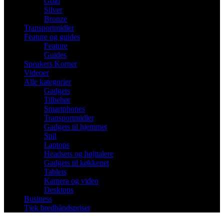
Gold
Silver
Bronze
Transportmidler
Feature og guides
Feature
Guides
Speakers Korner
Videoer
Alle kategorier
Gadgets
Tilbehør
Smartphones
Transportmidler
Gadgets til hjemmet
Spil
Laptops
Headsets og højttalere
Gadgets til køkkenet
Tablets
Kamera og video
Desktops
Business
Tjek bredbåndspriser