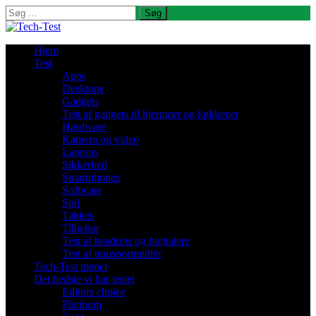
Søg
efter:
Hjem
Test
Apps
Desktops
Gadgets
Test af gadgets til hjemmet og køkkenet
Hardware
Kamera og video
Laptops
Sikkerhed
Smartphones
Software
Spil
Tablets
Tilbehør
Test af headsets og højttalere
Test af transportmidler
Tech-Test mener
Det bedste vi har testet
Editors choice
Platinum