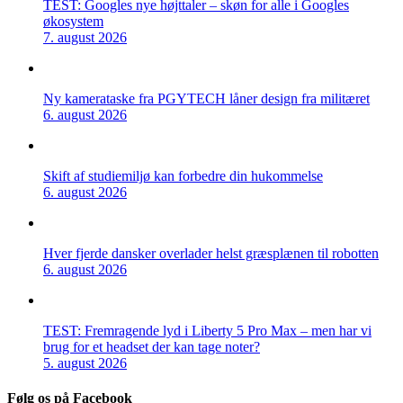
TEST: Googles nye højttaler – skøn for alle i Googles
økosystem
7. august 2026
Ny kamerataske fra PGYTECH låner design fra militæret
6. august 2026
Skift af studiemiljø kan forbedre din hukommelse
6. august 2026
Hver fjerde dansker overlader helst græsplænen til robotten
6. august 2026
TEST: Fremragende lyd i Liberty 5 Pro Max – men har vi
brug for et headset der kan tage noter?
5. august 2026
Følg os på Facebook