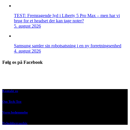
TEST: Fremragende lyd i Liberty 5 Pro Max – men har vi
brug for et headset der kan tage noter?
5. august 2026
Samsung samler sin robotsatsning i en ny forretningsenhed
4. august 2026
Følg os på Facebook
Kontakt os
Om Tech-Test
Vores bedømmelse
Nyhedsbrevsarkiv