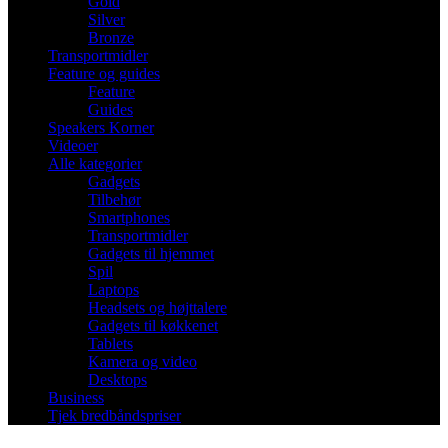
Gold
Silver
Bronze
Transportmidler
Feature og guides
Feature
Guides
Speakers Korner
Videoer
Alle kategorier
Gadgets
Tilbehør
Smartphones
Transportmidler
Gadgets til hjemmet
Spil
Laptops
Headsets og højttalere
Gadgets til køkkenet
Tablets
Kamera og video
Desktops
Business
Tjek bredbåndspriser