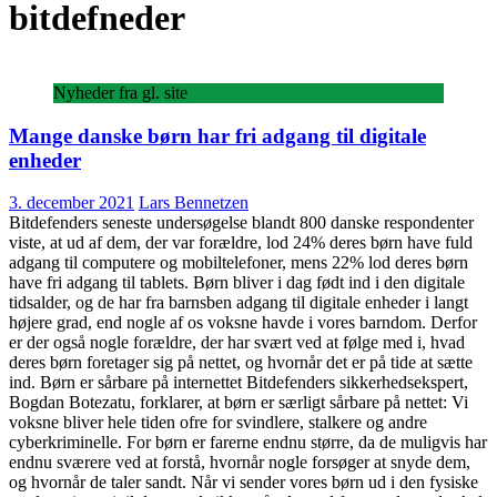
bitdefneder
Nyheder fra gl. site
Mange danske børn har fri adgang til digitale
enheder
3. december 2021
Lars Bennetzen
Bitdefenders seneste undersøgelse blandt 800 danske respondenter
viste, at ud af dem, der var forældre, lod 24% deres børn have fuld
adgang til computere og mobiltelefoner, mens 22% lod deres børn
have fri adgang til tablets. Børn bliver i dag født ind i den digitale
tidsalder, og de har fra barnsben adgang til digitale enheder i langt
højere grad, end nogle af os voksne havde i vores barndom. Derfor
er der også nogle forældre, der har svært ved at følge med i, hvad
deres børn foretager sig på nettet, og hvornår det er på tide at sætte
ind. Børn er sårbare på internettet Bitdefenders sikkerhedsekspert,
Bogdan Botezatu, forklarer, at børn er særligt sårbare på nettet: Vi
voksne bliver hele tiden ofre for svindlere, stalkere og andre
cyberkriminelle. For børn er farerne endnu større, da de muligvis har
endnu sværere ved at forstå, hvornår nogle forsøger at snyde dem,
og hvornår de taler sandt. Når vi sender vores børn ud i den fysiske