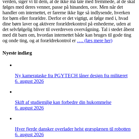
verden, siger vi til dem, at de ikke må tale med fremmede, at de skal
følges med deres venner, passe på hinanden, osv. Men når det
handler om internettet, er farerne ikke lige så indlysende, hverken
for børn eller forældre. Derfor er det vigtigt, at følge med i, hvad
dine børn laver og aktivere forældrekontrol på enhederne, uden at
det selvfølgelig bliver til overdreven overvågning. Tal i stedet åbent
med dit barn om, hvordan internettet både kan bruges til gode ting
og onde ting, og at forældrekontrol er
…. (læs mere her)
Nyeste indlæg
Ny kamerataske fra PGYTECH låner design fra militæret
6. august 2026
Skift af studiemiljø kan forbedre din hukommelse
6. august 2026
Hver fjerde dansker overlader helst græsplænen til robotten
6. august 2026