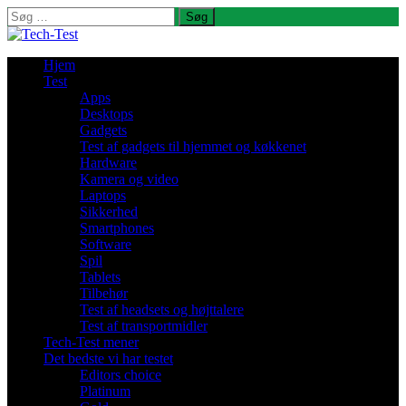
Søg
efter:
Hjem
Test
Apps
Desktops
Gadgets
Test af gadgets til hjemmet og køkkenet
Hardware
Kamera og video
Laptops
Sikkerhed
Smartphones
Software
Spil
Tablets
Tilbehør
Test af headsets og højttalere
Test af transportmidler
Tech-Test mener
Det bedste vi har testet
Editors choice
Platinum