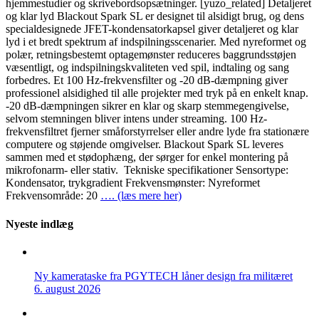
hjemmestudier og skrivebordsopsætninger. [yuzo_related] Detaljeret
og klar lyd Blackout Spark SL er designet til alsidigt brug, og dens
specialdesignede JFET-kondensatorkapsel giver detaljeret og klar
lyd i et bredt spektrum af indspilningsscenarier. Med nyreformet og
polær, retningsbestemt optagemønster reduceres baggrundsstøjen
væsentligt, og indspilningskvaliteten ved spil, indtaling og sang
forbedres. Et 100 Hz-frekvensfilter og -20 dB-dæmpning giver
professionel alsidighed til alle projekter med tryk på en enkelt knap.
-20 dB-dæmpningen sikrer en klar og skarp stemmegengivelse,
selvom stemningen bliver intens under streaming. 100 Hz-
frekvensfiltret fjerner småforstyrrelser eller andre lyde fra stationære
computere og støjende omgivelser. Blackout Spark SL leveres
sammen med et stødophæng, der sørger for enkel montering på
mikrofonarm- eller stativ. Tekniske specifikationer Sensortype:
Kondensator, trykgradient Frekvensmønster: Nyreformet
Frekvensområde: 20
…. (læs mere her)
Nyeste indlæg
Ny kamerataske fra PGYTECH låner design fra militæret
6. august 2026