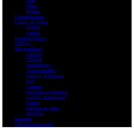
Gold
Silver
Bronze
Transportmidler
Feature og guides
Feature
Guides
Speakers Korner
Videoer
Alle kategorier
Gadgets
Tilbehør
Smartphones
Transportmidler
Gadgets til hjemmet
Spil
Laptops
Headsets og højttalere
Gadgets til køkkenet
Tablets
Kamera og video
Desktops
Business
Tjek bredbåndspriser