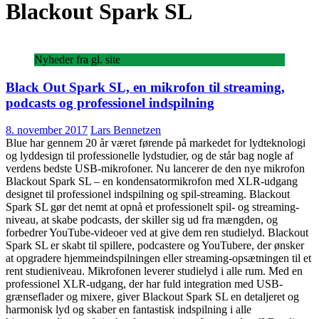
Blackout Spark SL
Nyheder fra gl. site
Black Out Spark SL, en mikrofon til streaming,
podcasts og professionel indspilning
8. november 2017
Lars Bennetzen
Blue har gennem 20 år været førende på markedet for lydteknologi
og lyddesign til professionelle lydstudier, og de står bag nogle af
verdens bedste USB-mikrofoner. Nu lancerer de den nye mikrofon
Blackout Spark SL – en kondensatormikrofon med XLR-udgang
designet til professionel indspilning og spil-streaming. Blackout
Spark SL gør det nemt at opnå et professionelt spil- og streaming-
niveau, at skabe podcasts, der skiller sig ud fra mængden, og
forbedrer YouTube-videoer ved at give dem ren studielyd. Blackout
Spark SL er skabt til spillere, podcastere og YouTubere, der ønsker
at opgradere hjemmeindspilningen eller streaming-opsætningen til et
rent studieniveau. Mikrofonen leverer studielyd i alle rum. Med en
professionel XLR-udgang, der har fuld integration med USB-
grænseflader og mixere, giver Blackout Spark SL en detaljeret og
harmonisk lyd og skaber en fantastisk indspilning i alle