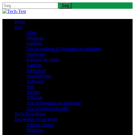
Søg
efter:
Hjem
Test
Apps
Desktops
Gadgets
Test af gadgets til hjemmet og køkkenet
Hardware
Kamera og video
Laptops
Sikkerhed
Smartphones
Software
Spil
Tablets
Tilbehør
Test af headsets og højttalere
Test af transportmidler
Tech-Test mener
Det bedste vi har testet
Editors choice
Platinum