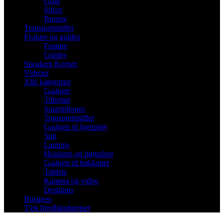
Gold
Silver
Bronze
Transportmidler
Feature og guides
Feature
Guides
Speakers Korner
Videoer
Alle kategorier
Gadgets
Tilbehør
Smartphones
Transportmidler
Gadgets til hjemmet
Spil
Laptops
Headsets og højttalere
Gadgets til køkkenet
Tablets
Kamera og video
Desktops
Business
Tjek bredbåndspriser