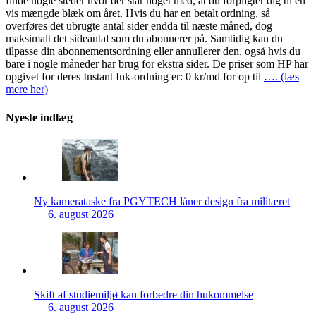
finde nogle steder hvor der står noget med, at du forpligter dig til en
vis mængde blæk om året. Hvis du har en betalt ordning, så
overføres det ubrugte antal sider endda til næste måned, dog
maksimalt det sideantal som du abonnerer på. Samtidig kan du
tilpasse din abonnementsordning eller annullerer den, også hvis du
bare i nogle måneder har brug for ekstra sider. De priser som HP har
opgivet for deres Instant Ink-ordning er: 0 kr/md for op til
…. (læs
mere her)
Nyeste indlæg
Ny kamerataske fra PGYTECH låner design fra militæret
6. august 2026
Skift af studiemiljø kan forbedre din hukommelse
6. august 2026