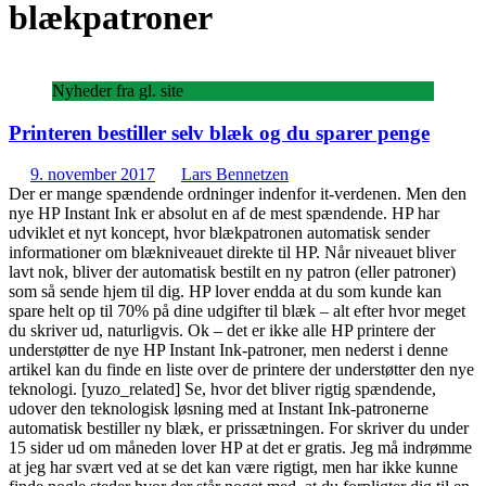
blækpatroner
Nyheder fra gl. site
Printeren bestiller selv blæk og du sparer penge
9. november 2017
Lars Bennetzen
Der er mange spændende ordninger indenfor it-verdenen. Men den
nye HP Instant Ink er absolut en af de mest spændende. HP har
udviklet et nyt koncept, hvor blækpatronen automatisk sender
informationer om blækniveauet direkte til HP. Når niveauet bliver
lavt nok, bliver der automatisk bestilt en ny patron (eller patroner)
som så sende hjem til dig. HP lover endda at du som kunde kan
spare helt op til 70% på dine udgifter til blæk – alt efter hvor meget
du skriver ud, naturligvis. Ok – det er ikke alle HP printere der
understøtter de nye HP Instant Ink-patroner, men nederst i denne
artikel kan du finde en liste over de printere der understøtter den nye
teknologi. [yuzo_related] Se, hvor det bliver rigtig spændende,
udover den teknologisk løsning med at Instant Ink-patronerne
automatisk bestiller ny blæk, er prissætningen. For skriver du under
15 sider ud om måneden lover HP at det er gratis. Jeg må indrømme
at jeg har svært ved at se det kan være rigtigt, men har ikke kunne