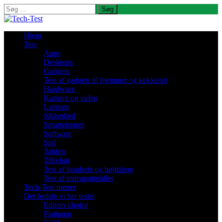
Søg
efter:
Hjem
Test
Apps
Desktops
Gadgets
Test af gadgets til hjemmet og køkkenet
Hardware
Kamera og video
Laptops
Sikkerhed
Smartphones
Software
Spil
Tablets
Tilbehør
Test af headsets og højttalere
Test af transportmidler
Tech-Test mener
Det bedste vi har testet
Editors choice
Platinum