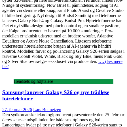
byder S26-serien på flere softwarefunktioner. Herunder findes Now
Nudge til systemforslag, Now Brief til påmindelser, adgang til AI-
agenter via stemme eller knap, samt Photo Assist og Creative Studio
til billedredigering. Nyt design til Buds4 Samtidig med telefonerne
lanceres Galaxy Buds4 og Galaxy Buds4 Pro. Høretelefonerne har
fået et nyt stilke-design med pinch control og en smallere pasform,
der ifølge producenten er baseret på 10.000 simuleringer. Pro-
modellen er teknisk udstyret med en bredere woofer, Adaptive
Equalizer og Active Noise Cancellation. Ligesom telefonerne
understøtter høretelefonerne brugen af AI-agenter via håndfri
kontrol. Modeller, farver og pc-lancering Galaxy S26-serien sælges i
farverne Cobalt Violet, White, Black og Sky Blue, mens Pink Gold
og Silver Shadow sælges eksklusivt via producenten.
…. (læs mere
her)
Headsets og højttalere
Samsung lancerer Galaxy S26 og nye trådløse
høretelefoner
27. februar 2026
Lars Bennetzen
Den sydkoreanske teknologiproducent præsenterede den 25. februar
deres seneste udspil inden for både smartphones og lyd.
Lanceringen byder på tre nye telefoner i Galaxy S26-serien samt to