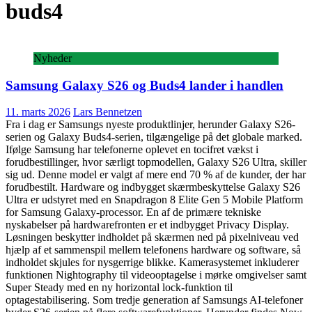
buds4
Nyheder
Samsung Galaxy S26 og Buds4 lander i handlen
11. marts 2026
Lars Bennetzen
Fra i dag er Samsungs nyeste produktlinjer, herunder Galaxy S26-
serien og Galaxy Buds4-serien, tilgængelige på det globale marked.
Ifølge Samsung har telefonerne oplevet en tocifret vækst i
forudbestillinger, hvor særligt topmodellen, Galaxy S26 Ultra, skiller
sig ud. Denne model er valgt af mere end 70 % af de kunder, der har
forudbestilt. Hardware og indbygget skærmbeskyttelse Galaxy S26
Ultra er udstyret med en Snapdragon 8 Elite Gen 5 Mobile Platform
for Samsung Galaxy-processor. En af de primære tekniske
nyskabelser på hardwarefronten er et indbygget Privacy Display.
Løsningen beskytter indholdet på skærmen ned på pixelniveau ved
hjælp af et sammenspil mellem telefonens hardware og software, så
indholdet skjules for nysgerrige blikke. Kamerasystemet inkluderer
funktionen Nightography til videooptagelse i mørke omgivelser samt
Super Steady med en ny horizontal lock-funktion til
optagestabilisering. Som tredje generation af Samsungs AI-telefoner