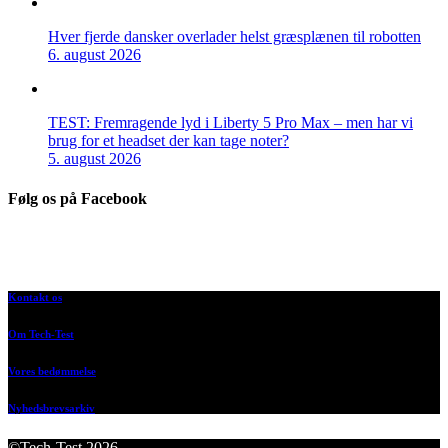
Hver fjerde dansker overlader helst græsplænen til robotten
6. august 2026
TEST: Fremragende lyd i Liberty 5 Pro Max – men har vi
brug for et headset der kan tage noter?
5. august 2026
Følg os på Facebook
Kontakt os
Om Tech-Test
Vores bedømmelse
Nyhedsbrevsarkiv
©Tech-Test 2026