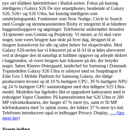
nye sæt trådløse høretelefoner i Buds4-serien. Fokus på kunstig
intelligens i Galaxy S26 De nye smartphones, bestående af Galaxy
S26, S26+ og S26 Ultra, har kunstig intelligens som
omdrejningspunkt. Funktioner som Now Nudge, Circle to Search
med Google og stemmeassistenten Bixby er integreret til at håndtere
baggrundsopgaver og søgninger. Telefonerne understøtter desuden
AI-tjenester som Gemini og Perplexity. Vi mener, at AI skal være
noget, som vores brugere kan stole på hver dag, designet til at
fungere konsekvent for alle og uden behov for ekspertviden. Med
Galaxy S26-serien har vi fokuseret på at få AI til at føles ubesværet
ved at designe den til naturligt at fuldføre opgaver og arbejde diskret
i baggrunden, så vores brugere kan fokusere på det, der betyder
noget. Søren Rinnov Østergaard, landechef for Samsung i Danmark
Topmodellen Galaxy S26 Ultra er udstyret med en Snapdragon 8
Elite Gen 5 Mobile Platform for Samsung Galaxy, der ifølge
producenten leverer op til 19 % hurtigere CPU, 39 % hurtigere NPU
og 24 % hurtigere GPU sammenlignet med den tidligere S25 Ultra-
model. Modellen har ligeledes fået et opgraderet kølesystem med et
redesignet Vapor Chamber. På kamerafronten har S26 Ultra et 200
MP vidvinkelkamera, der fanger 47 % mere lys, samt et 50 MP
telefotokamera med 5x optisk zoom, der lukker 37 % mere lys ind.
Telefonen introducerer også et indbygget Privacy Display,
…. (læs
mere her)
Nyeste indlæg