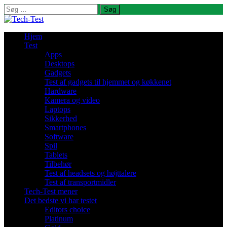
Søg
efter:
Hjem
Test
Apps
Desktops
Gadgets
Test af gadgets til hjemmet og køkkenet
Hardware
Kamera og video
Laptops
Sikkerhed
Smartphones
Software
Spil
Tablets
Tilbehør
Test af headsets og højttalere
Test af transportmidler
Tech-Test mener
Det bedste vi har testet
Editors choice
Platinum