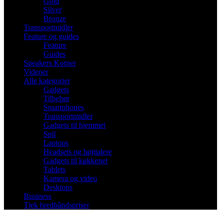
Gold
Silver
Bronze
Transportmidler
Feature og guides
Feature
Guides
Speakers Korner
Videoer
Alle kategorier
Gadgets
Tilbehør
Smartphones
Transportmidler
Gadgets til hjemmet
Spil
Laptops
Headsets og højttalere
Gadgets til køkkenet
Tablets
Kamera og video
Desktops
Business
Tjek bredbåndspriser