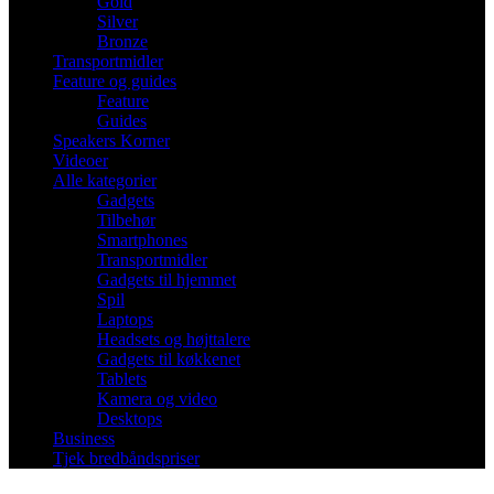
Gold
Silver
Bronze
Transportmidler
Feature og guides
Feature
Guides
Speakers Korner
Videoer
Alle kategorier
Gadgets
Tilbehør
Smartphones
Transportmidler
Gadgets til hjemmet
Spil
Laptops
Headsets og højttalere
Gadgets til køkkenet
Tablets
Kamera og video
Desktops
Business
Tjek bredbåndspriser