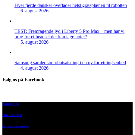
Hver fjerde dansker overlader helst græsplænen til robotten
6. august 2026
TEST: Fremragende lyd i Liberty 5 Pro Max – men har vi
brug for et headset der kan tage noter?
5. august 2026
Samsung samler sin robotsatsning i en ny forretningsenhed
4. august 2026
Følg os på Facebook
Kontakt os
Om Tech-Test
Vores bedømmelse