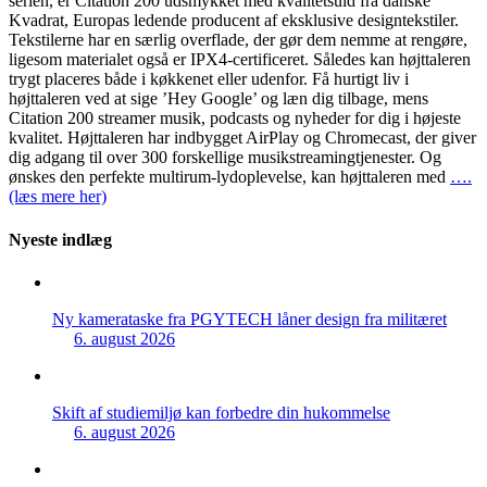
serien, er Citation 200 udsmykket med kvalitetsuld fra danske
Kvadrat, Europas ledende producent af eksklusive designtekstiler.
Tekstilerne har en særlig overflade, der gør dem nemme at rengøre,
ligesom materialet også er IPX4-certificeret. Således kan højttaleren
trygt placeres både i køkkenet eller udenfor. Få hurtigt liv i
højttaleren ved at sige ’Hey Google’ og læn dig tilbage, mens
Citation 200 streamer musik, podcasts og nyheder for dig i højeste
kvalitet. Højttaleren har indbygget AirPlay og Chromecast, der giver
dig adgang til over 300 forskellige musikstreamingtjenester. Og
ønskes den perfekte multirum-lydoplevelse, kan højttaleren med
….
(læs mere her)
Nyeste indlæg
Ny kamerataske fra PGYTECH låner design fra militæret
6. august 2026
Skift af studiemiljø kan forbedre din hukommelse
6. august 2026