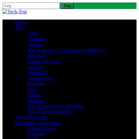
Søg
efter:
Hjem
Test
Apps
Desktops
Gadgets
Test af gadgets til hjemmet og køkkenet
Hardware
Kamera og video
Laptops
Sikkerhed
Smartphones
Software
Spil
Tablets
Tilbehør
Test af headsets og højttalere
Test af transportmidler
Tech-Test mener
Det bedste vi har testet
Editors choice
Platinum