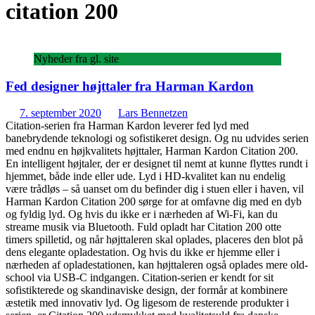
citation 200
Nyheder fra gl. site
Fed designer højttaler fra Harman Kardon
7. september 2020
Lars Bennetzen
Citation-serien fra Harman Kardon leverer fed lyd med
banebrydende teknologi og sofistikeret design. Og nu udvides serien
med endnu en højkvalitets højttaler, Harman Kardon Citation 200.
En intelligent højtaler, der er designet til nemt at kunne flyttes rundt i
hjemmet, både inde eller ude. Lyd i HD-kvalitet kan nu endelig
være trådløs – så uanset om du befinder dig i stuen eller i haven, vil
Harman Kardon Citation 200 sørge for at omfavne dig med en dyb
og fyldig lyd. Og hvis du ikke er i nærheden af Wi-Fi, kan du
streame musik via Bluetooth. Fuld opladt har Citation 200 otte
timers spilletid, og når højttaleren skal oplades, placeres den blot på
dens elegante opladestation. Og hvis du ikke er hjemme eller i
nærheden af opladestationen, kan højttaleren også oplades mere old-
school via USB-C indgangen. Citation-serien er kendt for sit
sofistikterede og skandinaviske design, der formår at kombinere
æstetik med innovativ lyd. Og ligesom de resterende produkter i