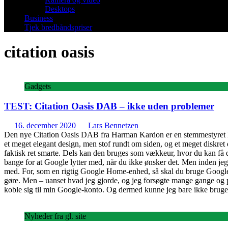
Desktops
Business
Tjek bredbåndspriser
citation oasis
Gadgets
TEST: Citation Oasis DAB – ikke uden problemer
16. december 2020
Lars Bennetzen
Den nye Citation Oasis DAB fra Harman Kardon er en stemmestyret hø
et meget elegant design, men stof rundt om siden, og et meget diskret d
faktisk ret smarte. Dels kan den bruges som vækkeur, hvor du kan få d
bange for at Google lytter med, når du ikke ønsker det. Men inden jeg k
med. For, som en rigtig Google Home-enhed, så skal du bruge Google Ho
gøre. Men – uanset hvad jeg gjorde, og jeg forsøgte mange gange og på f
koble sig til min Google-konto. Og dermed kunne jeg bare ikke bruge 
Nyheder fra gl. site