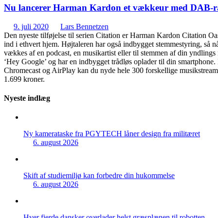
Nu lancerer Harman Kardon et vækkeur med DAB-r
9. juli 2020
Lars Bennetzen
Den nyeste tilføjelse til serien Citation er Harman Kardon Citation O
ind i ethvert hjem. Højtaleren har også indbygget stemmestyring, så 
vækkes af en podcast, en musikartist eller til stemmen af din yndlin
‘Hey Google’ og har en indbygget trådløs oplader til din smartphone
Chromecast og AirPlay kan du nyde hele 300 forskellige musikstreami
1.699 kroner.
Nyeste indlæg
Ny kamerataske fra PGYTECH låner design fra militæret
6. august 2026
Skift af studiemiljø kan forbedre din hukommelse
6. august 2026
Hver fjerde dansker overlader helst græsplænen til robotten