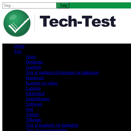
Søg
efter:
Hjem
Test
Apps
Desktops
Gadgets
Test af gadgets til hjemmet og køkkenet
Hardware
Kamera og video
Laptops
Sikkerhed
Smartphones
Software
Spil
Tablets
Tilbehør
Test af headsets og højttalere
Test af transportmidler