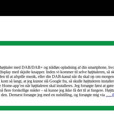
jttaler med DAB/DAB+ og trådløs opladning af din smartphone, hvor d
isplay med skjulte knapper. Inden vi kommer til selve højttaleren, så sk
en til at afspille musik, eller din DAB-kanal når du skal op om morgene
om så langt, at jeg kunne slå Google fra, så skulle højttaleren installer
me-app’en når højttaleren skal installeres. Jeg forsøgte først at gøre
lere forskellige måder – så kunne jeg ikke få det til at fungere. Højtta
den. Dernæst forsøgte jeg med en nulstilling, og forsøgte mig via
…. (