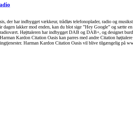
adio
asis, der har indbygget vækkeur, trådløs telefonoplader, radio og musi
når dagen lakker mod enden, kan du blot sige ”Hey Google” og sætte en 
gs radiovært. Højttaleren har indbygget DAB og DAB+, og designet burde
. Harman Kardon Citation Oasis kan parres med andre Citation højtaler
ngtjenester. Harman Kardon Citation Oasis vil blive tilgængelig på ww