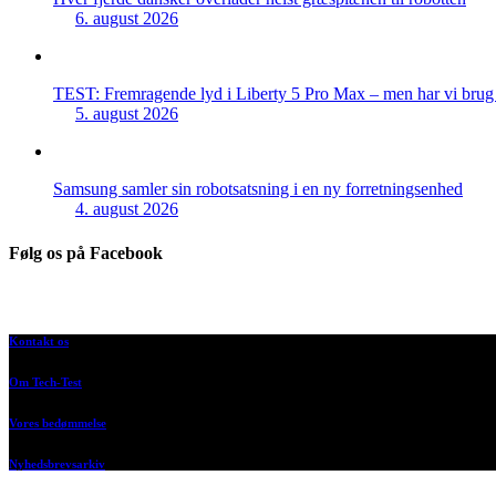
6. august 2026
TEST: Fremragende lyd i Liberty 5 Pro Max – men har vi brug f
5. august 2026
Samsung samler sin robotsatsning i en ny forretningsenhed
4. august 2026
Følg os på Facebook
Kontakt os
Om Tech-Test
Vores bedømmelse
Nyhedsbrevsarkiv