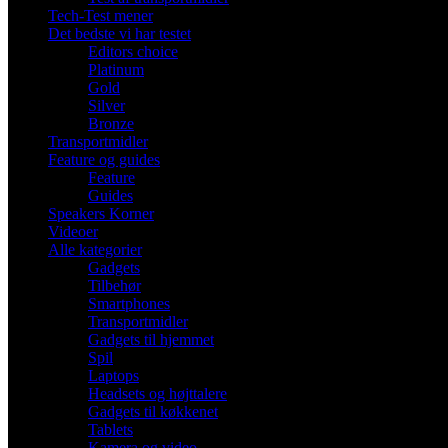
Tech-Test mener
Det bedste vi har testet
Editors choice
Platinum
Gold
Silver
Bronze
Transportmidler
Feature og guides
Feature
Guides
Speakers Korner
Videoer
Alle kategorier
Gadgets
Tilbehør
Smartphones
Transportmidler
Gadgets til hjemmet
Spil
Laptops
Headsets og højttalere
Gadgets til køkkenet
Tablets
Kamera og video