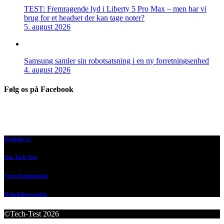
TEST: Fremragende lyd i Liberty 5 Pro Max – men har vi
brug for et headset der kan tage noter?
5. august 2026
Samsung samler sin robotsatsning i en ny forretningsenhed
4. august 2026
Følg os på Facebook
Kontakt os
Om Tech-Test
Vores bedømmelse
Nyhedsbrevsarkiv
©Tech-Test 2026