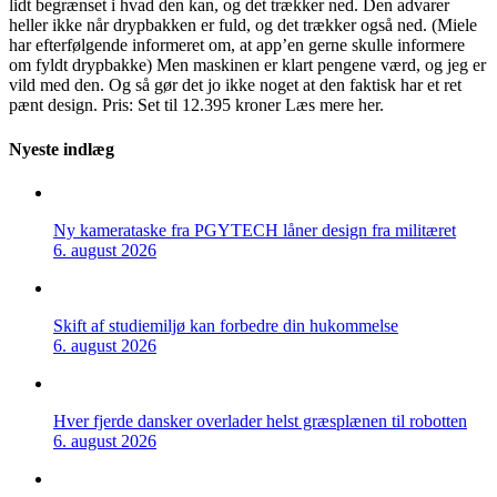
lidt begrænset i hvad den kan, og det trækker ned. Den advarer
heller ikke når drypbakken er fuld, og det trækker også ned. (Miele
har efterfølgende informeret om, at app’en gerne skulle informere
om fyldt drypbakke) Men maskinen er klart pengene værd, og jeg er
vild med den. Og så gør det jo ikke noget at den faktisk har et ret
pænt design. Pris: Set til 12.395 kroner Læs mere her.
Nyeste indlæg
Ny kamerataske fra PGYTECH låner design fra militæret
6. august 2026
Skift af studiemiljø kan forbedre din hukommelse
6. august 2026
Hver fjerde dansker overlader helst græsplænen til robotten
6. august 2026