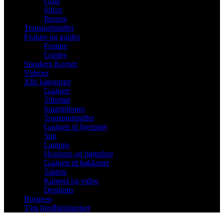
Gold
Silver
Bronze
Transportmidler
Feature og guides
Feature
Guides
Speakers Korner
Videoer
Alle kategorier
Gadgets
Tilbehør
Smartphones
Transportmidler
Gadgets til hjemmet
Spil
Laptops
Headsets og højttalere
Gadgets til køkkenet
Tablets
Kamera og video
Desktops
Business
Tjek bredbåndspriser