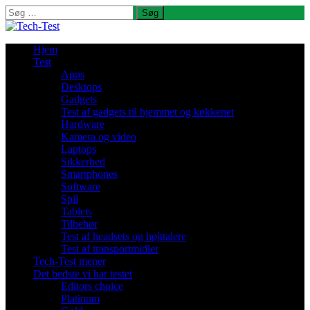
Søg
efter:
Hjem
Test
Apps
Desktops
Gadgets
Test af gadgets til hjemmet og køkkenet
Hardware
Kamera og video
Laptops
Sikkerhed
Smartphones
Software
Spil
Tablets
Tilbehør
Test af headsets og højttalere
Test af transportmidler
Tech-Test mener
Det bedste vi har testet
Editors choice
Platinum