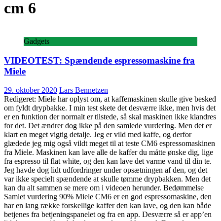
cm 6
Gadgets
VIDEOTEST: Spændende espressomaskine fra
Miele
29. oktober 2020
Lars Bennetzen
Redigeret: Miele har oplyst om, at kaffemaskinen skulle give besked
om fyldt drypbakke. I min test skete det desværre ikke, men hvis det
er en funktion der normalt er tilstede, så skal maskinen ikke klandres
for det. Det ændrer dog ikke på den samlede vurdering. Men det er
klart en meget vigtig detalje. Jeg er vild med kaffe, og derfor
glædede jeg mig også vildt meget til at teste CM6 espressomaskinen
fra Miele. Maskinen kan lave alle de kaffer du måtte ønske dig, lige
fra espresso til flat white, og den kan lave det varme vand til din te.
Jeg havde dog lidt udfordringer under opsætningen af den, og det
var ikke specielt spændende at skulle tømme drypbakken. Men det
kan du alt sammen se mere om i videoen herunder. Bedømmelse
Samlet vurdering 90% Miele CM6 er en god espressomaskine, den
har en lang række forskellige kaffer den kan lave, og den kan både
betjenes fra betjeningspanelet og fra en app. Desværre så er app’en