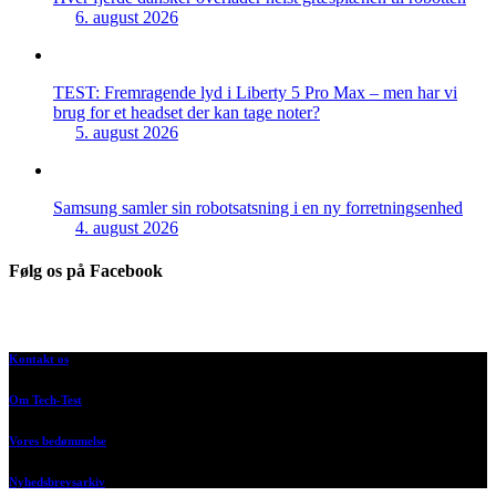
6. august 2026
TEST: Fremragende lyd i Liberty 5 Pro Max – men har vi
brug for et headset der kan tage noter?
5. august 2026
Samsung samler sin robotsatsning i en ny forretningsenhed
4. august 2026
Følg os på Facebook
Kontakt os
Om Tech-Test
Vores bedømmelse
Nyhedsbrevsarkiv