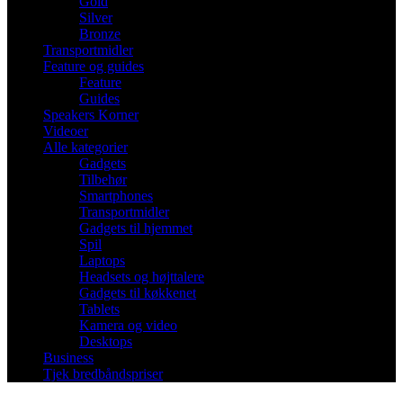
Gold
Silver
Bronze
Transportmidler
Feature og guides
Feature
Guides
Speakers Korner
Videoer
Alle kategorier
Gadgets
Tilbehør
Smartphones
Transportmidler
Gadgets til hjemmet
Spil
Laptops
Headsets og højttalere
Gadgets til køkkenet
Tablets
Kamera og video
Desktops
Business
Tjek bredbåndspriser