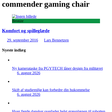
commender gaming chair
Bronze
Komfort og spilleglæde
29. september 2016
Lars Bennetzen
Nyeste indlæg
Ny kamerataske fra PGYTECH låner design fra militæret
6. august 2026
Skift af studiemiljø kan forbedre din hukommelse
6. august 2026
Hver fjerde dansker overlader helst græsplænen til robotten