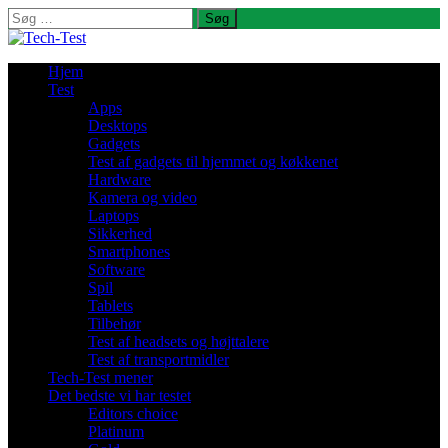
Søg
efter:
Hjem
Test
Apps
Desktops
Gadgets
Test af gadgets til hjemmet og køkkenet
Hardware
Kamera og video
Laptops
Sikkerhed
Smartphones
Software
Spil
Tablets
Tilbehør
Test af headsets og højttalere
Test af transportmidler
Tech-Test mener
Det bedste vi har testet
Editors choice
Platinum