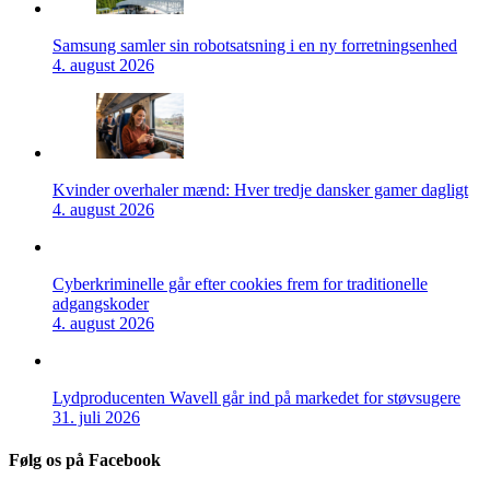
Samsung samler sin robotsatsning i en ny forretningsenhed
4. august 2026
Kvinder overhaler mænd: Hver tredje dansker gamer dagligt
4. august 2026
Cyberkriminelle går efter cookies frem for traditionelle
adgangskoder
4. august 2026
Lydproducenten Wavell går ind på markedet for støvsugere
31. juli 2026
Følg os på Facebook