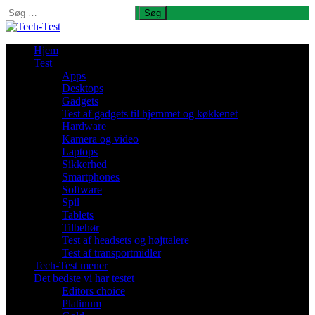
Søg
efter:
Hjem
Test
Apps
Desktops
Gadgets
Test af gadgets til hjemmet og køkkenet
Hardware
Kamera og video
Laptops
Sikkerhed
Smartphones
Software
Spil
Tablets
Tilbehør
Test af headsets og højttalere
Test af transportmidler
Tech-Test mener
Det bedste vi har testet
Editors choice
Platinum