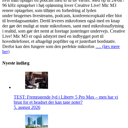
hvis man optager en podcast med to til tre værter. Med op til 24-bit /
96 kHz optagelser i høj opløsning lover Creative Live! Mic M3
renere optagelser, som tilføjer en forbedring af lyden
under brugernes livestreams, podcasts, konferenceopkald eller blot
til hverdagssamtaler. Dertil leveres mikrofonen også med en knap
der gør det muligt at mute mikrofonen, samt med mikrofonaflytning
i realtid, som gør det nemt at foretage justeringer undervejs. Creative
Live! Mic M3 er også udstyret med en indbygget port til
hovedtelefoner, et aftageligt popfilter og et justerbart bordstativ.
Derfor kan den fungere som den perfekte mikrofon
…. (læs mere
her)
Nyeste indlæg
TEST: Fremragende lyd i Liberty 5 Pro Max – men har vi
brug for et headset der kan tage noter?
5. august 2026