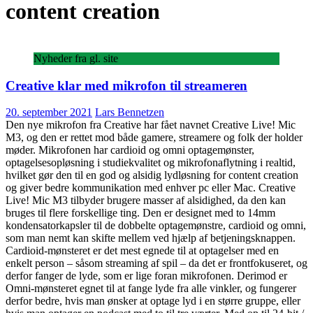
content creation
Nyheder fra gl. site
Creative klar med mikrofon til streameren
20. september 2021
Lars Bennetzen
Den nye mikrofon fra Creative har fået navnet Creative Live! Mic
M3, og den er rettet mod både gamere, streamere og folk der holder
møder. Mikrofonen har cardioid og omni optagemønster,
optagelsesopløsning i studiekvalitet og mikrofonaflytning i realtid,
hvilket gør den til en god og alsidig lydløsning for content creation
og giver bedre kommunikation med enhver pc eller Mac. Creative
Live! Mic M3 tilbyder brugere masser af alsidighed, da den kan
bruges til flere forskellige ting. Den er designet med to 14mm
kondensatorkapsler til de dobbelte optagemønstre, cardioid og omni,
som man nemt kan skifte mellem ved hjælp af betjeningsknappen.
Cardioid-mønsteret er det mest egnede til at optagelser med en
enkelt person – såsom streaming af spil – da det er frontfokuseret, og
derfor fanger de lyde, som er lige foran mikrofonen. Derimod er
Omni-mønsteret egnet til at fange lyde fra alle vinkler, og fungerer
derfor bedre, hvis man ønsker at optage lyd i en større gruppe, eller