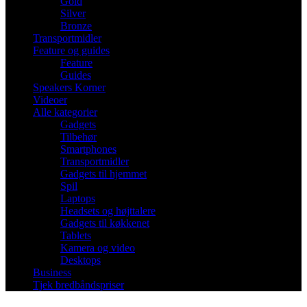
Gold
Silver
Bronze
Transportmidler
Feature og guides
Feature
Guides
Speakers Korner
Videoer
Alle kategorier
Gadgets
Tilbehør
Smartphones
Transportmidler
Gadgets til hjemmet
Spil
Laptops
Headsets og højttalere
Gadgets til køkkenet
Tablets
Kamera og video
Desktops
Business
Tjek bredbåndspriser