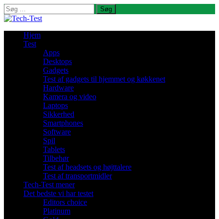
Søg
efter:
Hjem
Test
Apps
Desktops
Gadgets
Test af gadgets til hjemmet og køkkenet
Hardware
Kamera og video
Laptops
Sikkerhed
Smartphones
Software
Spil
Tablets
Tilbehør
Test af headsets og højttalere
Test af transportmidler
Tech-Test mener
Det bedste vi har testet
Editors choice
Platinum