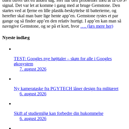
bilen bliver det en anden sag. Her har den problemer med at få GPS-
signal. Det var let at komme i gang med at bruge Gemstone. Den
startes ved at fjerne en lille plastik-beskyttelse til batterierne, og
herefter skal man bare lige hente app’en. Gemstone rystes et par
gange og så finder app’en den relativ hurtigt. I app’en kan man så
navngive Gemstone, og se på et kort, hvor
…. (læs mere her)
Nyeste indlæg
TEST: Googles nye højttaler – skøn for alle i Googles
økosystem
7. august 2026
Ny kamerataske fra PGYTECH låner design fra militæret
6. august 2026
Skift af studiemiljø kan forbedre din hukommelse
6. august 2026