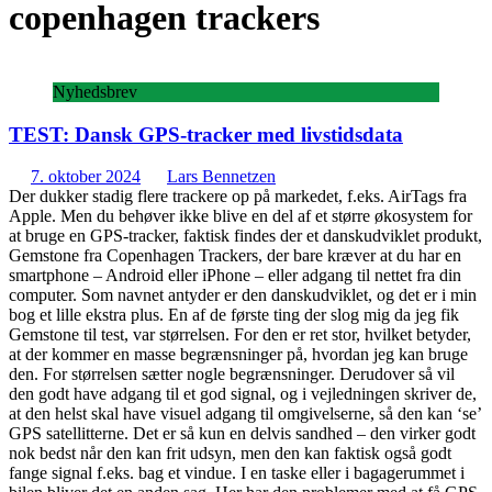
copenhagen trackers
Nyhedsbrev
TEST: Dansk GPS-tracker med livstidsdata
7. oktober 2024
Lars Bennetzen
Der dukker stadig flere trackere op på markedet, f.eks. AirTags fra
Apple. Men du behøver ikke blive en del af et større økosystem for
at bruge en GPS-tracker, faktisk findes der et danskudviklet produkt,
Gemstone fra Copenhagen Trackers, der bare kræver at du har en
smartphone – Android eller iPhone – eller adgang til nettet fra din
computer. Som navnet antyder er den danskudviklet, og det er i min
bog et lille ekstra plus. En af de første ting der slog mig da jeg fik
Gemstone til test, var størrelsen. For den er ret stor, hvilket betyder,
at der kommer en masse begrænsninger på, hvordan jeg kan bruge
den. For størrelsen sætter nogle begrænsninger. Derudover så vil
den godt have adgang til et god signal, og i vejledningen skriver de,
at den helst skal have visuel adgang til omgivelserne, så den kan ‘se’
GPS satellitterne. Det er så kun en delvis sandhed – den virker godt
nok bedst når den kan frit udsyn, men den kan faktisk også godt
fange signal f.eks. bag et vindue. I en taske eller i bagagerummet i