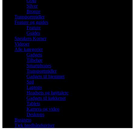
Gold
Silver
Bronze
Transportmidler
Feature og guides
Feature
Guides
Speakers Korner
Videoer
Alle kategorier
Gadgets
Tilbehør
Smartphones
Transportmidler
Gadgets til hjemmet
Spil
Laptops
Headsets og højttalere
Gadgets til køkkenet
Tablets
Kamera og video
Desktops
Business
Tjek bredbåndspriser