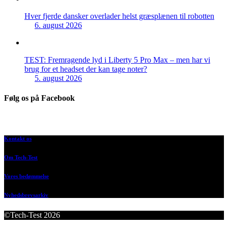
Hver fjerde dansker overlader helst græsplænen til robotten
6. august 2026
TEST: Fremragende lyd i Liberty 5 Pro Max – men har vi
brug for et headset der kan tage noter?
5. august 2026
Følg os på Facebook
Kontakt os
Om Tech-Test
Vores bedømmelse
Nyhedsbrevsarkiv
©Tech-Test 2026