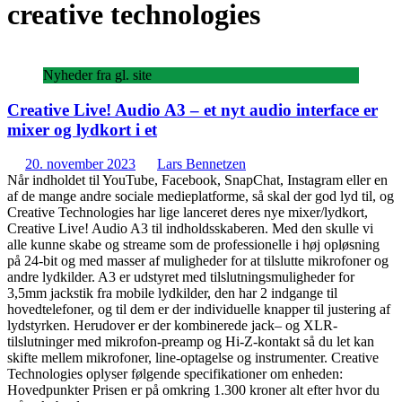
creative technologies
Nyheder fra gl. site
Creative Live! Audio A3 – et nyt audio interface er
mixer og lydkort i et
20. november 2023
Lars Bennetzen
Når indholdet til YouTube, Facebook, SnapChat, Instagram eller en
af de mange andre sociale medieplatforme, så skal der god lyd til, og
Creative Technologies har lige lanceret deres nye mixer/lydkort,
Creative Live! Audio A3 til indholdsskaberen. Med den skulle vi
alle kunne skabe og streame som de professionelle i høj opløsning
på 24-bit og med masser af muligheder for at tilslutte mikrofoner og
andre lydkilder. A3 er udstyret med tilslutningsmuligheder for
3,5mm jackstik fra mobile lydkilder, den har 2 indgange til
hovedtelefoner, og til dem er der individuelle knapper til justering af
lydstyrken. Herudover er der kombinerede jack– og XLR-
tilslutninger med mikrofon-preamp og Hi-Z-kontakt så du let kan
skifte mellem mikrofoner, line-optagelse og instrumenter. Creative
Technologies oplyser følgende specifikationer om enheden:
Hovedpunkter Prisen er på omkring 1.300 kroner alt efter hvor du