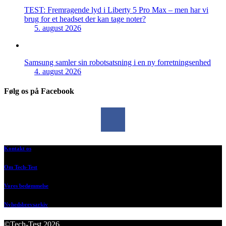
TEST: Fremragende lyd i Liberty 5 Pro Max – men har vi
brug for et headset der kan tage noter?
5. august 2026
Samsung samler sin robotsatsning i en ny forretningsenhed
4. august 2026
Følg os på Facebook
Kontakt os
Om Tech-Test
Vores bedømmelse
Nyhedsbrevsarkiv
©Tech-Test 2026