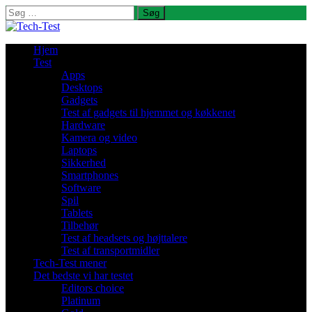
Søg
efter:
Hjem
Test
Apps
Desktops
Gadgets
Test af gadgets til hjemmet og køkkenet
Hardware
Kamera og video
Laptops
Sikkerhed
Smartphones
Software
Spil
Tablets
Tilbehør
Test af headsets og højttalere
Test af transportmidler
Tech-Test mener
Det bedste vi har testet
Editors choice
Platinum