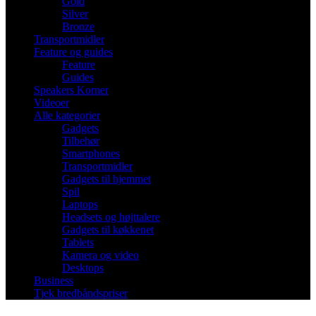
Gold
Silver
Bronze
Transportmidler
Feature og guides
Feature
Guides
Speakers Korner
Videoer
Alle kategorier
Gadgets
Tilbehør
Smartphones
Transportmidler
Gadgets til hjemmet
Spil
Laptops
Headsets og højttalere
Gadgets til køkkenet
Tablets
Kamera og video
Desktops
Business
Tjek bredbåndspriser