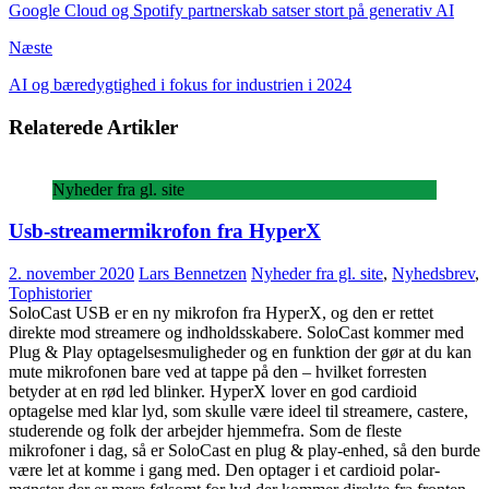
Google Cloud og Spotify partnerskab satser stort på generativ AI
Næste
AI og bæredygtighed i fokus for industrien i 2024
Relaterede Artikler
Nyheder fra gl. site
Usb-streamermikrofon fra HyperX
2. november 2020
Lars Bennetzen
Nyheder fra gl. site
,
Nyhedsbrev
,
Tophistorier
SoloCast USB er en ny mikrofon fra HyperX, og den er rettet
direkte mod streamere og indholdsskabere. SoloCast kommer med
Plug & Play optagelsesmuligheder og en funktion der gør at du kan
mute mikrofonen bare ved at tappe på den – hvilket forresten
betyder at en rød led blinker. HyperX lover en god cardioid
optagelse med klar lyd, som skulle være ideel til streamere, castere,
studerende og folk der arbejder hjemmefra. Som de fleste
mikrofoner i dag, så er SoloCast en plug & play-enhed, så den burde
være let at komme i gang med. Den optager i et cardioid polar-