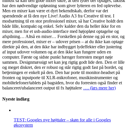
mindst så kan den gode mixer sikre, at den lyder der optages, faktisk
har den nødvendige opløsning som giver lytteren en fed oplevelse.
Men en mixer kan være et dyrt bekendtskab, derfor var det
spændende at få den nye Live! Audio A3 fra Creative til test. I
modsætning til en stor professionel mixer, så har Creative holdt den
både lille, kompakt og enkel. Selv kalder den da heller ikke for en
mixer, men for et usb-audio-interface med højopløst optagelse og
afspilning… Altså en mixer… Forskellen på denne og på en stor, og
mere professionel, mixer er – udover prisen – at du ikke kan optage
direkte på den, at den ikke har indbygget lydeffekter eller justering
af input udover volumen og at den ikke kan fungere uden en
computer. Første og sidste punkt hænger forresten meget nøje
sammen. Designmæssigt set kan jeg rigtig godt lide den. Den er lille
og meget diskret, den er robust og står rigtig godt fast på bordet, og
betjeningen er enkelt på den. Den har porte til monitor-headset på
fronten og inputporte til XLR-mikrofoner, musikinstrumenter og
mobiltelefoner/tablets på bagsiden, hvor du forresten også finder et
balanceret/ubalanceret output til fx højttalere
…. (læs mere her)
Nyeste indlæg
TEST: Googles nye højttaler – skøn for alle i Googles
økosystem