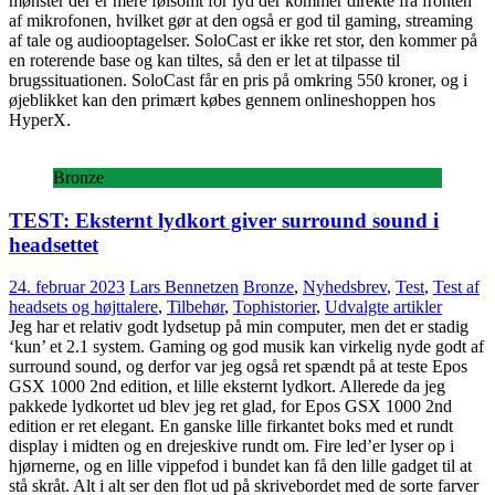
mønster der er mere følsomt for lyd der kommer direkte fra fronten
af mikrofonen, hvilket gør at den også er god til gaming, streaming
af tale og audiooptagelser. SoloCast er ikke ret stor, den kommer på
en roterende base og kan tiltes, så den er let at tilpasse til
brugssituationen. SoloCast får en pris på omkring 550 kroner, og i
øjeblikket kan den primært købes gennem onlineshoppen hos
HyperX.
Bronze
TEST: Eksternt lydkort giver surround sound i
headsettet
24. februar 2023
Lars Bennetzen
Bronze
,
Nyhedsbrev
,
Test
,
Test af
headsets og højttalere
,
Tilbehør
,
Tophistorier
,
Udvalgte artikler
Jeg har et relativ godt lydsetup på min computer, men det er stadig
‘kun’ et 2.1 system. Gaming og god musik kan virkelig nyde godt af
surround sound, og derfor var jeg også ret spændt på at teste Epos
GSX 1000 2nd edition, et lille eksternt lydkort. Allerede da jeg
pakkede lydkortet ud blev jeg ret glad, for Epos GSX 1000 2nd
edition er ret elegant. En ganske lille firkantet boks med et rundt
display i midten og en drejeskive rundt om. Fire led’er lyser op i
hjørnerne, og en lille vippefod i bundet kan få den lille gadget til at
stå skråt. Alt i alt ser den flot ud på skrivebordet med de sorte farver