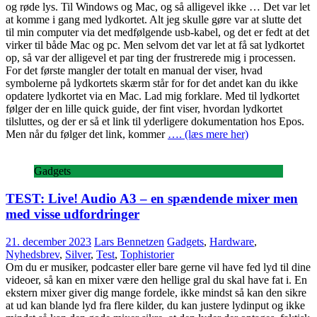
og røde lys. Til Windows og Mac, og så alligevel ikke … Det var let
at komme i gang med lydkortet. Alt jeg skulle gøre var at slutte det
til min computer via det medfølgende usb-kabel, og det er fedt at det
virker til både Mac og pc. Men selvom det var let at få sat lydkortet
op, så var der alligevel et par ting der frustrerede mig i processen.
For det første mangler der totalt en manual der viser, hvad
symbolerne på lydkortets skærm står for for det andet kan du ikke
opdatere lydkortet via en Mac. Lad mig forklare. Med til lydkortet
følger der en lille quick guide, der fint viser, hvordan lydkortet
tilsluttes, og der er så et link til yderligere dokumentation hos Epos.
Men når du følger det link, kommer
…. (læs mere her)
Gadgets
TEST: Live! Audio A3 – en spændende mixer men
med visse udfordringer
21. december 2023
Lars Bennetzen
Gadgets
,
Hardware
,
Nyhedsbrev
,
Silver
,
Test
,
Tophistorier
Om du er musiker, podcaster eller bare gerne vil have fed lyd til dine
videoer, så kan en mixer være den hellige gral du skal have fat i. En
ekstern mixer giver dig mange fordele, ikke mindst så kan den sikre
at ud kan blande lyd fra flere kilder, du kan justere lydinput og ikke