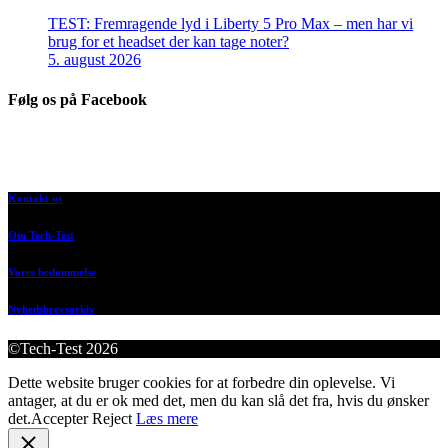
TEST: Fremragende lyd i Liberty 5 Pro Max – men har vi
brug for et headset der kan tage noter?
5. august 2026
Følg os på Facebook
Kontakt os
Om Tech-Test
Vores bedømmelse
Nyhedsbrevsarkiv
©Tech-Test 2026
Dette website bruger cookies for at forbedre din oplevelse. Vi
antager, at du er ok med det, men du kan slå det fra, hvis du ønsker
det.
Accepter
Reject
Læs mere