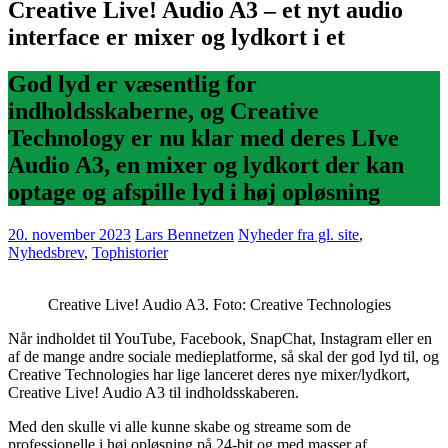
Creative Live! Audio A3 – et nyt audio
interface er mixer og lydkort i et
God lyd er væsentlig for
indholdsskaberne, og Creative
Technology er nu klar med deres LIve
Audio A3, en mixer og lydkort der kan
optage og afspille lyd i høj opløsning
20. november 2023
Lars Bennetzen
Nyheder fra gl. site
,
Nyhedsbrev
,
Tophistorier
Creative Live! Audio A3. Foto: Creative Technologies
Når indholdet til YouTube, Facebook, SnapChat, Instagram eller en
af de mange andre sociale medieplatforme, så skal der god lyd til, og
Creative Technologies har lige lanceret deres nye mixer/lydkort,
Creative Live! Audio A3 til indholdsskaberen.
Med den skulle vi alle kunne skabe og streame som de
professionelle i høj opløsning på 24-bit og med masser af