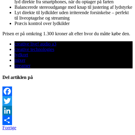
lyd direkte fra smartphones, når du optager på farten
Balancerede stereoudgange med knap til justering af lydstyrke
Lyt direkte til lydkilder uden irriterende forsinkelse – perfekt
til liveoptagelse og streaming
Præcis kontrol over lydkilder
Prisen er på omkring 1.300 kroner alt efter hvor du måtte købe den.
creative live! audio a3
creative technologies
lydkort
mixer
streamer
Del artiklen på
Facebook
Twitter
LinkedIn
Forrige
Share