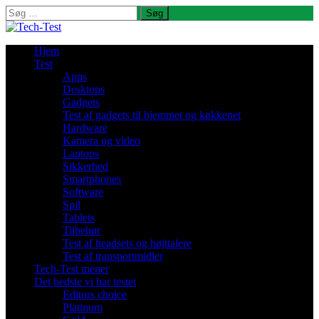
Søg
efter:
Hjem
Test
Apps
Desktops
Gadgets
Test af gadgets til hjemmet og køkkenet
Hardware
Kamera og video
Laptops
Sikkerhed
Smartphones
Software
Spil
Tablets
Tilbehør
Test af headsets og højttalere
Test af transportmidler
Tech-Test mener
Det bedste vi har testet
Editors choice
Platinum