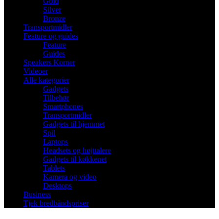
Gold
Silver
Bronze
Transportmidler
Feature og guides
Feature
Guides
Speakers Korner
Videoer
Alle kategorier
Gadgets
Tilbehør
Smartphones
Transportmidler
Gadgets til hjemmet
Spil
Laptops
Headsets og højttalere
Gadgets til køkkenet
Tablets
Kamera og video
Desktops
Business
Tjek bredbåndspriser