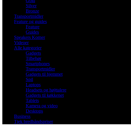
Gold
Silver
Bronze
Transportmidler
Feature og guides
Feature
Guides
Speakers Korner
Videoer
Alle kategorier
Gadgets
Tilbehør
Smartphones
Transportmidler
Gadgets til hjemmet
Spil
Laptops
Headsets og højttalere
Gadgets til køkkenet
Tablets
Kamera og video
Desktops
Business
Tjek bredbåndspriser