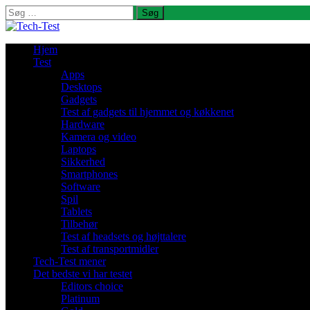
Søg
efter:
Hjem
Test
Apps
Desktops
Gadgets
Test af gadgets til hjemmet og køkkenet
Hardware
Kamera og video
Laptops
Sikkerhed
Smartphones
Software
Spil
Tablets
Tilbehør
Test af headsets og højttalere
Test af transportmidler
Tech-Test mener
Det bedste vi har testet
Editors choice
Platinum