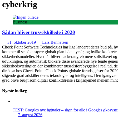
cyberkrig
Business
Sådan bliver trusselsbillede i 2020
31. oktober 2019
Lars Bennetzen
Check Point Software Technologies har lige landeret deres bud på, hvo
kommer til se på et større globalt plan i det nye år, og hvilke konkre
sikkerhedsmodeller. Hvert år bliver hackerangreb mere sofistikeret og an
udviklingen, og automatisk blokere disse avancerede nye femte genera
sikkerhedsværktøjer, der kombinerer trusselsforebyggelse i real tid, de
direktør hos Check Point. Check Points globale forudsigelser for 2020: 
stigende grad adskiller deres teknologier og intelligens. Den igangv
grad blive brugt som digital konfliktførelse i krigsøjemed mellem mindr
Nyeste indlæg
TEST: Googles nye højttaler – skøn for alle i Googles økosyst
7. august 2026