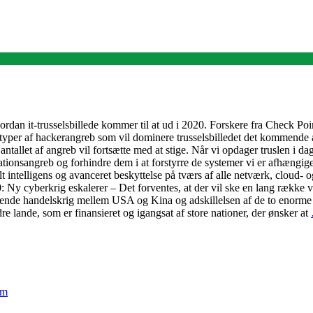
rdan it-trusselsbillede kommer til at ud i 2020. Forskere fra Check Poi
te typer af hackerangreb som vil dominere trusselsbilledet det kommende å
tallet af angreb vil fortsætte med at stige. Når vi opdager truslen i dag
tionsangreb og forhindre dem i at forstyrre de systemer vi er afhængig
lt intelligens og avanceret beskyttelse på tværs af alle netværk, cloud- o
Ny cyberkrig eskalerer – Det forventes, at der vil ske en lang række virt
ærende handelskrig mellem USA og Kina og adskillelsen af de to enorme ø
e lande, som er finansieret og igangsat af store nationer, der ønsker at
em