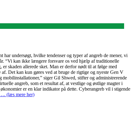
nt har undersøgt, hvilke tendenser og typer af angreb de mener, vi
r. “Vi kan ikke længere forsvare os ved hjælp af traditionelle
, er skaden allerede sket. Man er derfor nødt til at følge med
e af. Det kan kun gøres ved at bruge de rigtige og nyeste Gen V
g mobilinstallationer,” siger Gil Shwed, stifter og administrerende
uelle angreb, som et resultat af, at vestlige og østlige magter i
konomier er en klar indikator på dette. Cyberangreb vil i stigende
…. (læs mere her)