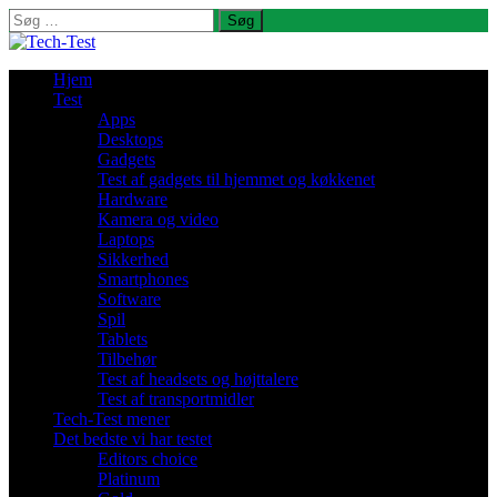
Søg
efter:
Hjem
Test
Apps
Desktops
Gadgets
Test af gadgets til hjemmet og køkkenet
Hardware
Kamera og video
Laptops
Sikkerhed
Smartphones
Software
Spil
Tablets
Tilbehør
Test af headsets og højttalere
Test af transportmidler
Tech-Test mener
Det bedste vi har testet
Editors choice
Platinum