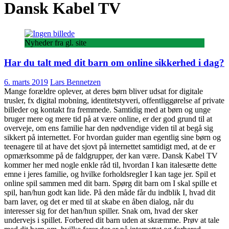
Dansk Kabel TV
Nyheder fra gl. site
Har du talt med dit barn om online sikkerhed i dag?
6. marts 2019
Lars Bennetzen
Mange forældre oplever, at deres børn bliver udsat for digitale
trusler, fx digital mobning, identitetstyveri, offentliggørelse af private
billeder og kontakt fra fremmede. Samtidig med at børn og unge
bruger mere og mere tid på at være online, er der god grund til at
overveje, om ens familie har den nødvendige viden til at begå sig
sikkert på internettet. For hvordan guider man egentlig sine børn og
teenagere til at have det sjovt på internettet samtidigt med, at de er
opmærksomme på de faldgrupper, der kan være. Dansk Kabel TV
kommer her med nogle enkle råd til, hvordan I kan italesætte dette
emne i jeres familie, og hvilke forholdsregler I kan tage jer. Spil et
online spil sammen med dit barn. Spørg dit barn om I skal spille et
spil, han/hun godt kan lide. På den måde får du indblik I, hvad dit
barn laver, og det er med til at skabe en åben dialog, når du
interesser sig for det han/hun spiller. Snak om, hvad der sker
undervejs i spillet. Forbered dit barn uden at skræmme. Prøv at tale