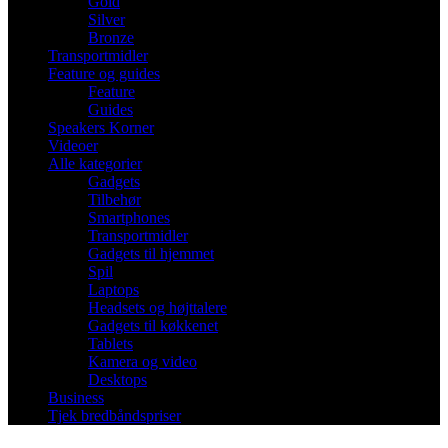
Gold
Silver
Bronze
Transportmidler
Feature og guides
Feature
Guides
Speakers Korner
Videoer
Alle kategorier
Gadgets
Tilbehør
Smartphones
Transportmidler
Gadgets til hjemmet
Spil
Laptops
Headsets og højttalere
Gadgets til køkkenet
Tablets
Kamera og video
Desktops
Business
Tjek bredbåndspriser