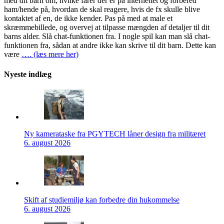
med dit barn om, hvilke farer der er på internettet og forbered
ham/hende på, hvordan de skal reagere, hvis de fx skulle blive
kontaktet af en, de ikke kender. Pas på med at male et
skræmmebillede, og overvej at tilpasse mængden af detaljer til dit
barns alder. Slå chat-funktionen fra. I nogle spil kan man slå chat-
funktionen fra, sådan at andre ikke kan skrive til dit barn. Dette kan
være
…. (læs mere her)
Nyeste indlæg
Ny kamerataske fra PGYTECH låner design fra militæret
6. august 2026
Skift af studiemiljø kan forbedre din hukommelse
6. august 2026