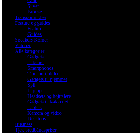
Gold
Silver
Bronze
Transportmidler
Feature og guides
Feature
Guides
Speakers Korner
Videoer
Alle kategorier
Gadgets
Tilbehør
Smartphones
Transportmidler
Gadgets til hjemmet
Spil
Laptops
Headsets og højttalere
Gadgets til køkkenet
Tablets
Kamera og video
Desktops
Business
Tjek bredbåndspriser