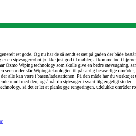
 generelt ret gode. Og nu har de så sendt et sæt på gaden der både består
er en støvsugerrobot jo ikke just god til møbler, at komme ind i hjørner
ar Ozmo Wiping technology som skulle give en bedre støvsugning, samt
n sensor der slår Wiping-teknologien til på særlig besværlige områder, f
er alle kan være i basen/ladestationen. På den måde har du værktøjet t
ende rundt med den, også når du støvsuger i svært tilgængeligt steder – fx
echnology, så det er let at planlægge rengøringen, udelukke områder r
em