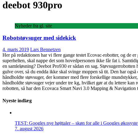
deebot 930pro
Nyheder fra gl. site
Robotstøvsuger med sidekick
4. marts 2019
Lars Bennetzen
Her på redaktionen har vi flere gange testet Ecovac-robotter, og de er
superhelten, skal nappe det som hovedpersonen ikke får fat i. Samtidig 
en samleløsning? Deebot Pro930 er sådan en sag. Støvsugerrobotten h
gulve over, så du endda ikke skal svinge moppen så tit. Den har også e
håndholdte støvsuger, der kommer med flere forskellige mundstykker, d
håndholdte støvsuger vejer under tre kg, hvilket gør at du lettere kan r
robotten, så har den Ecovaca Smart Navi 3.0 Mapping & Navigation t
Nyeste indlæg
TEST: Googles nye højttaler – skøn for alle i Googles økosyst
7. august 2026