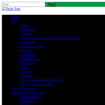
Søg
efter:
Hjem
Test
Apps
Desktops
Gadgets
Test af gadgets til hjemmet og køkkenet
Hardware
Kamera og video
Laptops
Sikkerhed
Smartphones
Software
Spil
Tablets
Tilbehør
Test af headsets og højttalere
Test af transportmidler
Tech-Test mener
Det bedste vi har testet
Editors choice
Platinum