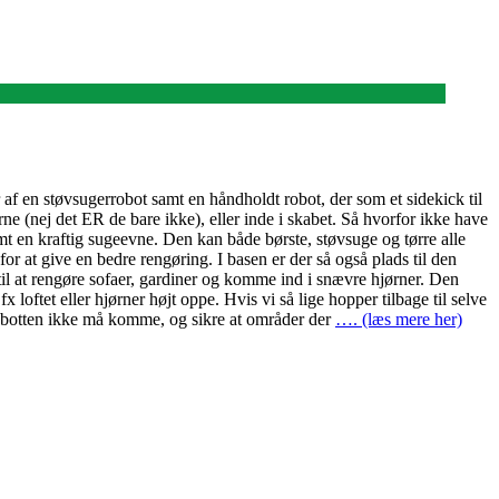
 af en støvsugerrobot samt en håndholdt robot, der som et sidekick til
ne (nej det ER de bare ikke), eller inde i skabet. Så hvorfor ikke have
 en kraftig sugeevne. Den kan både børste, støvsuge og tørre alle
or at give en bedre rengøring. I basen er der så også plads til den
il at rengøre sofaer, gardiner og komme ind i snævre hjørner. Den
 loftet eller hjørner højt oppe. Hvis vi så lige hopper tilbage til selve
obotten ikke må komme, og sikre at områder der
…. (læs mere her)