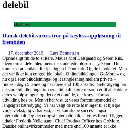
delebil
Business
Dansk delebil-succes tror på keyless-appløsning til
fremtiden
17. december 2019
Lars Bennetzen
Oprindeligt fik de to stiftere, Matias Møl Dalsgaard og Søren Riis,
idéen om at dele biler, mens de studerede filosofi i Tyskland. De
kunne se potentialet for løsningen i Danmark. Og de havde ret. Men
det var ikke kun en god ide lokalt. Onlinebildelingen GoMore – og
nu også som biludlejnings- og leasingløsning mellem private –
findes i dag i 5 lande og har mere end 100 ansatte. ”Selvfølgelig har
de store biludlejningsfirmaer altid haft større ressourcer til at etablere
deres webløsninger, og det er et område, der kræver fortsat
udvikling hos os. Men vi har vist, at vores forretningsmodel er
langsigtet bæredygtig. Vi har valgt de rette løsninger til at hjælpe
vores vækst, og vi har vist, at vi kan skabe succes – også
internationalt. Og det er også internationalt, at vores fremtid ligger,”
udtaler Frederik Nellemann, Chief Product Officer hos GoMore.
Danske onlinevirksomheder med mere end 100 ansatte er ikke