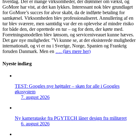
hverdag. Der er mange virksomheder, der drømmer om vækst, og
GoMore har vist, at det kan lykkes. Interessant nok blev grundlaget
for GoMore’s succes for alvor skabt, da de indførte betaling for
samkørsel. Virksomheden blev professionaliseret. Annullering af en
tur blev sværere, men samtidig var der en oplevelse af mindre risiko
for både den, der oprettede en tur – og for dem, der kørte med.
Forretningsmodellen blev lønsom, og serviceniveauet kunne hæves.
Det gav nye muligheder. ”Vi kunne se, at der eksisterede muligheder
internationalt, og vi er nu i Sverige, Norge, Spanien og Frankrig
foruden Danmark. Men en
…. (læs mere her)
Nyeste indlæg
TEST: Googles nye højttaler – skøn for alle i Googles
økosystem
7. august 2026
Ny kamerataske fra PGYTECH låner design fra militæret
6. august 2026