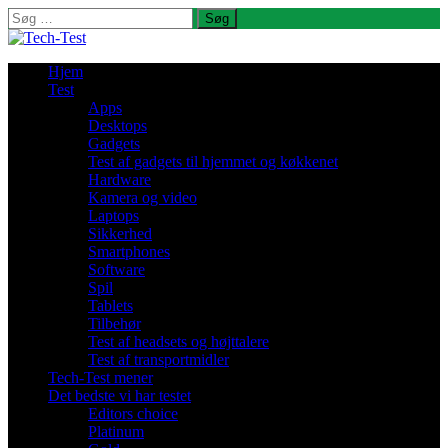
Søg
efter:
Hjem
Test
Apps
Desktops
Gadgets
Test af gadgets til hjemmet og køkkenet
Hardware
Kamera og video
Laptops
Sikkerhed
Smartphones
Software
Spil
Tablets
Tilbehør
Test af headsets og højttalere
Test af transportmidler
Tech-Test mener
Det bedste vi har testet
Editors choice
Platinum