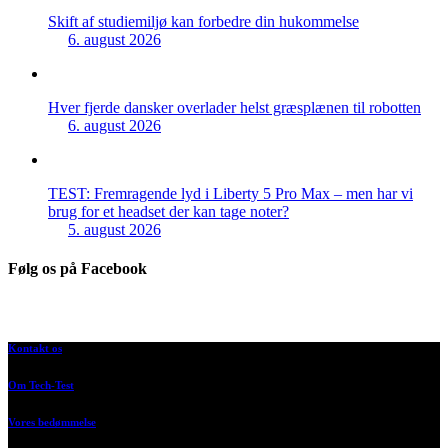
Skift af studiemiljø kan forbedre din hukommelse
6. august 2026
Hver fjerde dansker overlader helst græsplænen til robotten
6. august 2026
TEST: Fremragende lyd i Liberty 5 Pro Max – men har vi
brug for et headset der kan tage noter?
5. august 2026
Følg os på Facebook
Kontakt os
Om Tech-Test
Vores bedømmelse