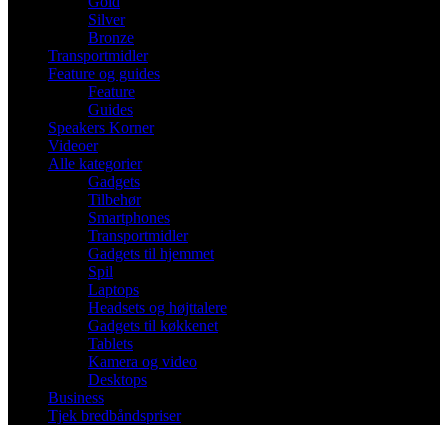
Gold
Silver
Bronze
Transportmidler
Feature og guides
Feature
Guides
Speakers Korner
Videoer
Alle kategorier
Gadgets
Tilbehør
Smartphones
Transportmidler
Gadgets til hjemmet
Spil
Laptops
Headsets og højttalere
Gadgets til køkkenet
Tablets
Kamera og video
Desktops
Business
Tjek bredbåndspriser