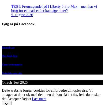
TEST: Fremragende lyd i Liberty 5 Pro Max – men har vi
brug for et headset der kan tage noter?
5. august 2026
Følg os på Facebook
Kontakt os
Om Tech-Test
Vores bedømmelse
Nyhedsbrevsarkiv
©Tech-Test 2026
Dette website bruger cookies for at forbedre din oplevelse. Vi
antager, at du er ok med det, men du kan slå det fra, hvis du ønsker
det.
Accepter
Reject
Læs mere