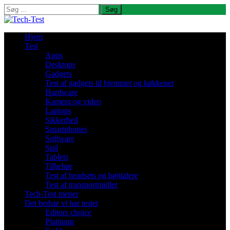
Søg
efter:
Hjem
Test
Apps
Desktops
Gadgets
Test af gadgets til hjemmet og køkkenet
Hardware
Kamera og video
Laptops
Sikkerhed
Smartphones
Software
Spil
Tablets
Tilbehør
Test af headsets og højttalere
Test af transportmidler
Tech-Test mener
Det bedste vi har testet
Editors choice
Platinum