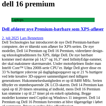
dell 16 premium
Laptops
Dell afslører nye Premium-bærbare som XPS-afløser
2. juli 2025
Lars Bennetzen
Dell Technologies har introduceret de nye Dell Premium-bærbare
computere, der er tiltænkt som afløser for XPS-serien. De nye
modeller, Dell 14 Premium og Dell 16 Premium, viderefører design-
og teknologitraditionen fra XPS, ifølge Dell. De nye bærbare
kommer med skærme på 14,5” og 16,3” med InfinityEdge-rammer,
der skal maksimere skærmarealet. Under motorhjelmen finder man
Intel® Core™ Ultra 200H-serie CPU’er. Ifølge Dell giver disse en
33 % hurtigere ydeevne på dagligdagsopgaver og er 21 % hurtigere
ved lette kreative 3D-opgaver sammenlignet med tidligere
generationer. Hukommelseshastigheden er op til 8400 MHz. Serien
tilbyder en strømbesparende 2K LCD-skærm. Dell 14 Premium kan
opnå op til 20 timers streaming af indhold, mens Dell 16 Premium
kan strømme i op til 27 timer på en enkelt opladning. Begge
modeller kommer med Copilot og Windows 11 integreret. Dell 14
Premium og Dell 16 Premium forventes at blive tilgængelige i løbet