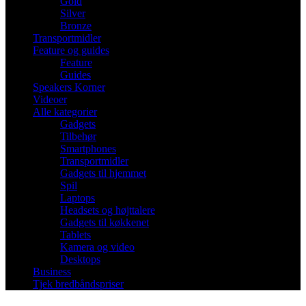
Gold
Silver
Bronze
Transportmidler
Feature og guides
Feature
Guides
Speakers Korner
Videoer
Alle kategorier
Gadgets
Tilbehør
Smartphones
Transportmidler
Gadgets til hjemmet
Spil
Laptops
Headsets og højttalere
Gadgets til køkkenet
Tablets
Kamera og video
Desktops
Business
Tjek bredbåndspriser