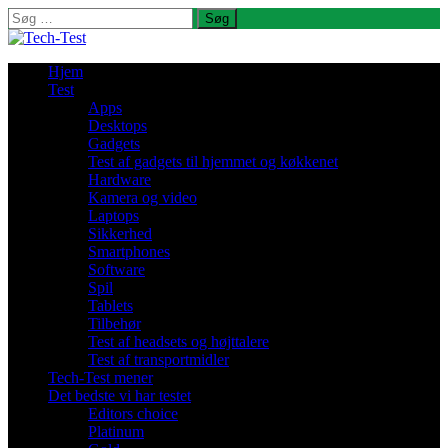
Søg
efter:
Hjem
Test
Apps
Desktops
Gadgets
Test af gadgets til hjemmet og køkkenet
Hardware
Kamera og video
Laptops
Sikkerhed
Smartphones
Software
Spil
Tablets
Tilbehør
Test af headsets og højttalere
Test af transportmidler
Tech-Test mener
Det bedste vi har testet
Editors choice
Platinum