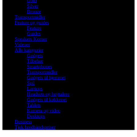
Gold
Silver
Bronze
Transportmidler
Feature og guides
Feature
Guides
Speakers Korner
Videoer
Alle kategorier
Gadgets
Tilbehør
Smartphones
Transportmidler
Gadgets til hjemmet
Spil
Laptops
Headsets og højttalere
Gadgets til køkkenet
Tablets
Kamera og video
Desktops
Business
Tjek bredbåndspriser