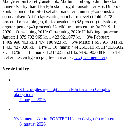
Mange er ramt af et granatchok. Martin Thorborg, adm. direktør i
Dinero Særligt hårdt for køreskoler og it-konsulenter Hos Dinero er
konklusionen klar: Stort set alle brancher rammes økonomisk af
coronakrisen. Alt fra køreskoler, som har oplevet et fald på 78
procent i omsætningen, til it-konsulenter (62 procent) til fysio- og
ergoterapeuter (49 procent). Udvikling i omsætning fra 2019 til
2020: Omsætning 2019: Omsætning 2020: Udvikling i procent:
Januar: 1.379.792.965 kr. 1.423.921.077 kr. + 3% Februar:
1.409.998.463 kr. 1.474.180.923 kr. + 5% Marts: 1.658.914.841 kr.
1.433.427.020 kr. – 14% 1.-10. marts: 444.256.310 kr. 514.036.932
kr. + 16% 11.-31. marts: 1.214.658.531 kr. 919.390.088 kr. – 24%
Det er næsten lige meget, hvem man er:
…. (læs mere her)
Nyeste indlæg
TEST: Googles nye højttaler – skøn for alle i Googles
økosystem
7. august 2026
Ny kamerataske fra PGYTECH låner design fra militæret
6. august 2026