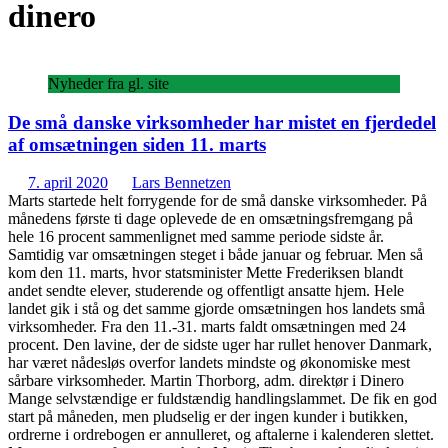
dinero
Nyheder fra gl. site
De små danske virksomheder har mistet en fjerdedel
af omsætningen siden 11. marts
7. april 2020
Lars Bennetzen
Marts startede helt forrygende for de små danske virksomheder. På
månedens første ti dage oplevede de en omsætningsfremgang på
hele 16 procent sammenlignet med samme periode sidste år.
Samtidig var omsætningen steget i både januar og februar. Men så
kom den 11. marts, hvor statsminister Mette Frederiksen blandt
andet sendte elever, studerende og offentligt ansatte hjem. Hele
landet gik i stå og det samme gjorde omsætningen hos landets små
virksomheder. Fra den 11.-31. marts faldt omsætningen med 24
procent. Den lavine, der de sidste uger har rullet henover Danmark,
har været nådesløs overfor landets mindste og økonomiske mest
sårbare virksomheder. Martin Thorborg, adm. direktør i Dinero
Mange selvstændige er fuldstændig handlingslammet. De fik en god
start på måneden, men pludselig er der ingen kunder i butikken,
ordrerne i ordrebogen er annulleret, og aftalerne i kalenderen slettet.