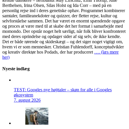
kendte danskere – heriblandt May Lifschitz, Emil Thorup, Julie
Berthelsen, Irina Olsen, Silas Holst og Ida Corr – med på en
personlig rejse ind i deres genetiske ophav. Programmet kombinerer
samtaler, familieanekdoter og quizzer, der fletter rejse, kultur og
selvforståelse sammen. Det har været en enormt spændende opgave
og proces at være med til at skabe det her format i samarbejde med
momondo. Der opstår noget helt særligt, når folk bliver konfronteret
med deres oprindelse og opdager sider af sig selv, de ikke kendte.
Det er både rørende og skideskægt – og det siger noget vigtigt om,
hvem vi er som mennesker. Christian Fuhlendorff, konceptudvikler
og kreativ direktør hos Podads, der har produceret
…. (læs mere
her)
Nyeste indlæg
TEST: Googles nye højttaler – skøn for alle i Googles
økosystem
7. august 2026