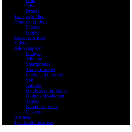
Gold
Silver
Bronze
Transportmidler
Feature og guides
Feature
Guides
Speakers Korner
Videoer
Alle kategorier
Gadgets
Tilbehør
Smartphones
Transportmidler
Gadgets til hjemmet
Spil
Laptops
Headsets og højttalere
Gadgets til køkkenet
Tablets
Kamera og video
Desktops
Business
Tjek bredbåndspriser