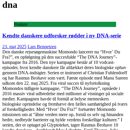
dna
Feature
Kendte danskere udforsker rødder i ny DNA-serie
23. maj 2025
Lars Bennetzen
Den danske rejsesøgemaskine Momondo lancerer nu “Hvor’ Du
Fra?”, en opfølgning på den succesfulde “The DNA Journey”-
kampagne fra 2016. Den nye kampagne består af 10 vodcast-
episoder, hvor kendte danskere får afdækket deres biologiske ophav
gennem DNA-indsigter. Serien er instrueret af Christian Fuhlendorff
og har Rasmus Brohave som vært. Første episode med Manu Sareen
udkom den 22. maj 2025. Fra viral succes til nyfortolkning
Momondos tidligere kampagne, “The DNA Journey”, opnåede i
2016 massiv viral udbredelse med millioner af visninger på sociale
medier. Kampagnen havde til formål at belyse menneskers
biologiske oprindelse og fremhæve den fælles samhørighed på tværs
af forskelligheder. Med “Hvor’ Du Fra?” fortsætter Momondo
missionen om at “åbne verden mere op, forstå os selv og hinanden
bedre, nedbryde barrierer og hylde verdens forskellige kulturer.” I
serien, der er optaget på Glyptoteket, tager Rasmus Brohave 10