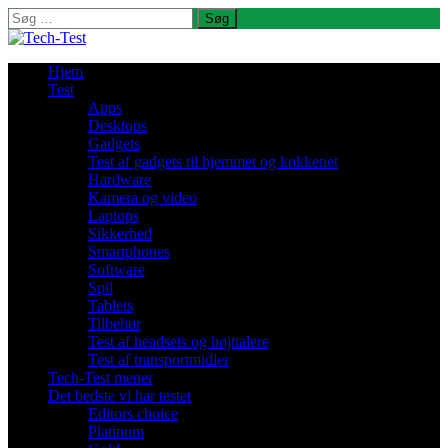
Søg
efter:
Hjem
Test
Apps
Desktops
Gadgets
Test af gadgets til hjemmet og køkkenet
Hardware
Kamera og video
Laptops
Sikkerhed
Smartphones
Software
Spil
Tablets
Tilbehør
Test af headsets og højttalere
Test af transportmidler
Tech-Test mener
Det bedste vi har testet
Editors choice
Platinum