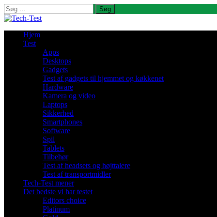
Søg
efter:
Hjem
Test
Apps
Desktops
Gadgets
Test af gadgets til hjemmet og køkkenet
Hardware
Kamera og video
Laptops
Sikkerhed
Smartphones
Software
Spil
Tablets
Tilbehør
Test af headsets og højttalere
Test af transportmidler
Tech-Test mener
Det bedste vi har testet
Editors choice
Platinum