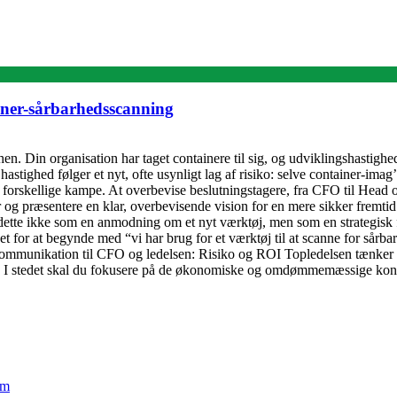
iner-sårbarhedsscanning
en. Din organisation har taget containere til sig, og udviklingshastigh
astighed følger et nyt, ofte usynligt lag af risiko: selve container-ima
dt forskellige kampe. At overbevise beslutningstagere, fra CFO til Hea
r og præsentere en klar, overbevisende vision for en mere sikker fremti
dette ikke som en anmodning om et nyt værktøj, men som en strategisk f
et for at begynde med “vi har brug for et værktøj til at scanne for sårbar
. Kommunikation til CFO og ledelsen: Risiko og ROI Topledelsen tænker
 I stedet skal du fokusere på de økonomiske og omdømmemæssige konse
em