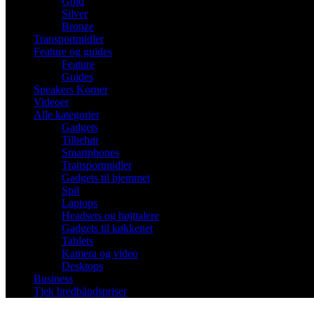
Gold
Silver
Bronze
Transportmidler
Feature og guides
Feature
Guides
Speakers Korner
Videoer
Alle kategorier
Gadgets
Tilbehør
Smartphones
Transportmidler
Gadgets til hjemmet
Spil
Laptops
Headsets og højttalere
Gadgets til køkkenet
Tablets
Kamera og video
Desktops
Business
Tjek bredbåndspriser