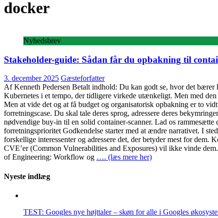
docker
Nyhedsbrev
Stakeholder-guide: Sådan får du opbakning til conta
3. december 2025
Gæsteforfatter
Af Kenneth Pedersen Betalt indhold: Du kan godt se, hvor det bærer h
Kubernetes i et tempo, der tidligere virkede utænkeligt. Men med den h
Men at vide det og at få budget og organisatorisk opbakning er to vi
forretningscase. Du skal tale deres sprog, adressere deres bekymringe
nødvendige buy-in til en solid container-scanner. Lad os rammesætte 
forretningsprioritet Godkendelse starter med at ændre narrativet. I sted
forskellige interessenter og adressere det, der betyder mest for dem
CVE’er (Common Vulnerabilities and Exposures) vil ikke vinde dem.
of Engineering: Workflow og
…. (læs mere her)
Nyeste indlæg
TEST: Googles nye højttaler – skøn for alle i Googles økosyst