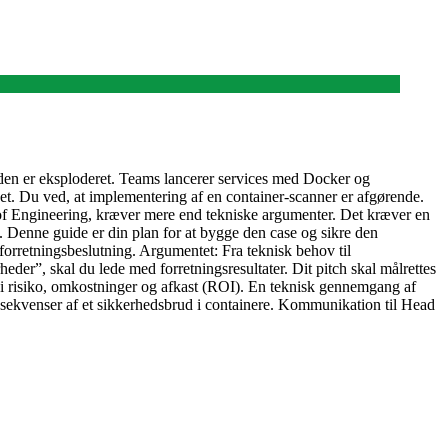
eden er eksploderet. Teams lancerer services med Docker og
g’et. Du ved, at implementering af en container-scanner er afgørende.
d of Engineering, kræver mere end tekniske argumenter. Det kræver en
d. Denne guide er din plan for at bygge den case og sikre den
orretningsbeslutning. Argumentet: Fra teknisk behov til
heder”, skal du lede med forretningsresultater. Dit pitch skal målrettes
 i risiko, omkostninger og afkast (ROI). En teknisk gennemgang af
kvenser af et sikkerhedsbrud i containere. Kommunikation til Head