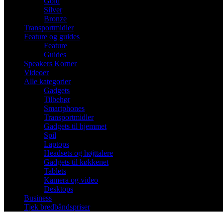
Gold
Silver
Bronze
Transportmidler
Feature og guides
Feature
Guides
Speakers Korner
Videoer
Alle kategorier
Gadgets
Tilbehør
Smartphones
Transportmidler
Gadgets til hjemmet
Spil
Laptops
Headsets og højttalere
Gadgets til køkkenet
Tablets
Kamera og video
Desktops
Business
Tjek bredbåndspriser