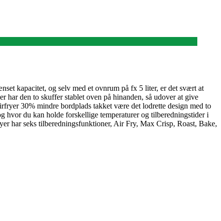
set kapacitet, og selv med et ovnrum på fx 5 liter, er det svært at
er har den to skuffer stablet oven på hinanden, så udover at give
 airfryer 30% mindre bordplads takket være det lodrette design med to
 og hvor du kan holde forskellige temperaturer og tilberedningstider i
yer har seks tilberedningsfunktioner, Air Fry, Max Crisp, Roast, Bake,