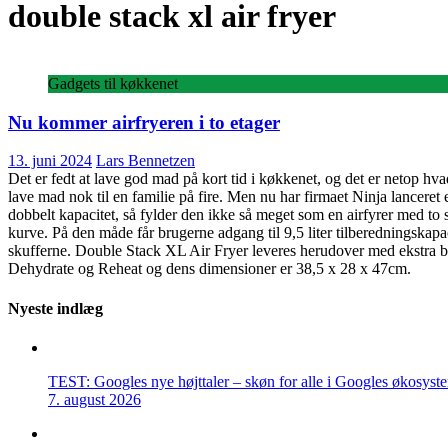
double stack xl air fryer
Gadgets til køkkenet
Nu kommer airfryeren i to etager
13. juni 2024
Lars Bennetzen
Det er fedt at lave god mad på kort tid i køkkenet, og det er netop hva
lave mad nok til en familie på fire. Men nu har firmaet Ninja lanceret
dobbelt kapacitet, så fylder den ikke så meget som en airfyrer med to 
kurve. På den måde får brugerne adgang til 9,5 liter tilberedningskapaci
skufferne. Double Stack XL Air Fryer leveres herudover med ekstra bak
Dehydrate og Reheat og dens dimensioner er 38,5 x 28 x 47cm.
Nyeste indlæg
TEST: Googles nye højttaler – skøn for alle i Googles økosyst
7. august 2026