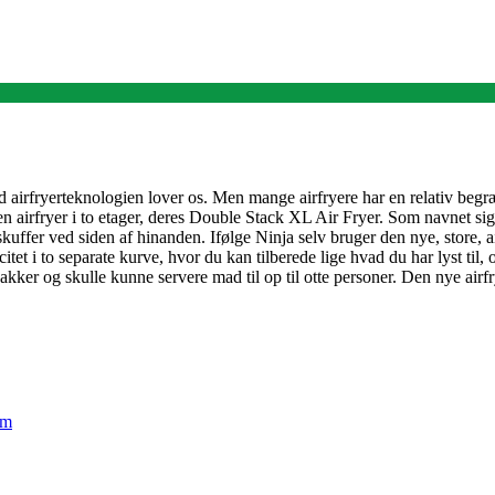
d airfryerteknologien lover os. Men mange airfryere har en relativ begræn
 en airfryer i to etager, deres Double Stack XL Air Fryer. Som navnet sig
skuffer ved siden af hinanden. Ifølge Ninja selv bruger den nye, store,
tet i to separate kurve, hvor du kan tilberede lige hvad du har lyst til,
ker og skulle kunne servere mad til op til otte personer. Den nye airfr
em