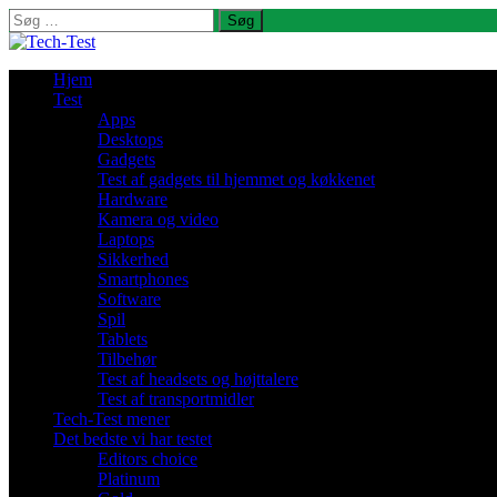
Søg
efter:
Hjem
Test
Apps
Desktops
Gadgets
Test af gadgets til hjemmet og køkkenet
Hardware
Kamera og video
Laptops
Sikkerhed
Smartphones
Software
Spil
Tablets
Tilbehør
Test af headsets og højttalere
Test af transportmidler
Tech-Test mener
Det bedste vi har testet
Editors choice
Platinum