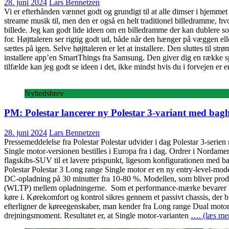
28. juni 2024
Lars Bennetzen
Vi er efterhånden vænnet godt og grundigt til at alle dimser i hjemme
streame musik til, men den er også en helt traditionel billedramme, hvor
billede. Jeg kan godt lide ideen om en billedramme der kan dublere so
for. Højttaleren ser rigtig godt ud, både når den hænger på væggen elle
sættes på igen. Selve højttaleren er let at installere. Den sluttes til 
installere app’en SmartThings fra Samsung. Den giver dig en række s
tilfælde kan jeg godt se ideen i det, ikke mindst hvis du i forvejen 
Nyhedsbrev
PM: Polestar lancerer ny Polestar 3-variant med bag
28. juni 2024
Lars Bennetzen
Pressemeddelelse fra Polestar Polestar udvider i dag Polestar 3-seri
Single motor-versionen bestilles i Europa fra i dag. Ordrer i Nordam
flagskibs-SUV til et lavere prispunkt, ligesom konfigurationen med b
Polestar Polestar 3 Long range Single motor er en ny entry-level-m
DC-opladning på 30 minutter fra 10-80 %. Modellen, som bliver produce
(WLTP) mellem opladningerne. Som et performance-mærke bevarer Pol
køre i. Kørekomfort og kontrol sikres gennem et passivt chassis, de
efterligner de køreegenskaber, man kender fra Long range Dual moto
drejningsmoment. Resultatet er, at Single motor-varianten
…. (læs mer