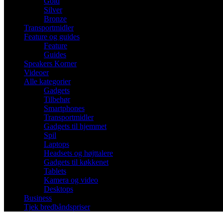
Gold
Silver
Bronze
Transportmidler
Feature og guides
Feature
Guides
Speakers Korner
Videoer
Alle kategorier
Gadgets
Tilbehør
Smartphones
Transportmidler
Gadgets til hjemmet
Spil
Laptops
Headsets og højttalere
Gadgets til køkkenet
Tablets
Kamera og video
Desktops
Business
Tjek bredbåndspriser