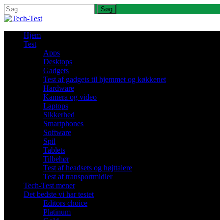
Søg
efter:
Hjem
Test
Apps
Desktops
Gadgets
Test af gadgets til hjemmet og køkkenet
Hardware
Kamera og video
Laptops
Sikkerhed
Smartphones
Software
Spil
Tablets
Tilbehør
Test af headsets og højttalere
Test af transportmidler
Tech-Test mener
Det bedste vi har testet
Editors choice
Platinum