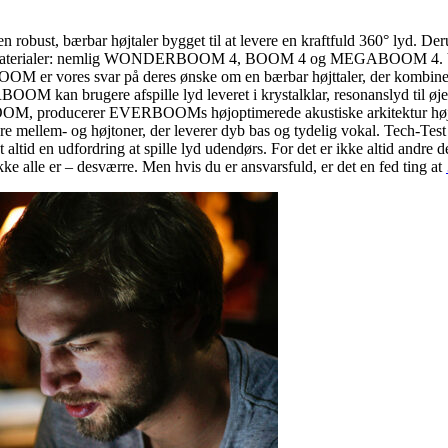
obust, bærbar højtaler bygget til at levere en kraftfuld 360° lyd. De
tige materialer: nemlig WONDERBOOM 4, BOOM 4 og MEGABOOM 4. Vores 
BOOM er vores svar på deres ønske om en bærbar højttaler, der kombine
M kan brugere afspille lyd leveret i krystalklar, resonanslyd til øjeb
OOM, producerer EVERBOOMs højoptimerede akustiske arkitektur højere
are mellem- og højtoner, der leverer dyb bas og tydelig vokal. Tech-Test
t altid en udfordring at spille lyd udendørs. For det er ikke altid andre
e alle er – desværre. Men hvis du er ansvarsfuld, er det en fed ting at