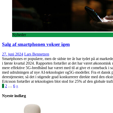
Nyheder
Salg af smartphonen vokser igen
27. juni 2024
Lars Bennetzen
Smartphones er populære, men de sidste tre år har tydet på at markedet
i første kvartal 2024. Rapporten fortæller at det har været økonomisk 
mere effektive 5G-bredbånd har været med til at give et comeback i s
med udrulningen af nye AI-teknologier og5G-modeller. Fra et dansk per
derestjenester, så det i stigende grad konkurrerer direkte med den eks
Ericsson fortæller at teknologien blot stod for 25% af den globale traf
Indlægsinddeling
1
2
…
6
»
Nyeste indlæg