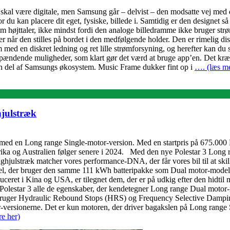
t skal være digitale, men Samsung går – delvist – den modsatte vej med 
 du kan placere dit eget, fysiske, billede i. Samtidig er den designet så d
m højttaler, ikke mindst fordi den analoge billedramme ikke bruger strø
r når den stilles på bordet i den medfølgende holder. Den er rimelig dis
strøm med en diskret ledning og ret lille strømforsyning, og herefter kan 
pændende muligheder, som klart gør det værd at bruge app’en. Det kræv
er en del af Samsungs økosystem. Music Frame dukker fint op i
…. (læs me
hjulstræk
en med en Long range Single-motor-version. Med en startpris på 675.00
erika og Australien følger senere i 2024. Med den nye Polestar 3 Long r
aghjulstræk matcher vores performance-DNA, der får vores bil til at s
odel, der bruger den samme 111 kWh batteripakke som Dual motor-model
ret i Kina og USA, er tilegnet dem, der er på udkig efter den hidtil m
estar 3 alle de egenskaber, der kendetegner Long range Dual motor-m
r bruger Hydraulic Rebound Stops (HRS) og Frequency Selective Damping
r-versionerne. Det er kun motoren, der driver bagakslen på Long ran
e her)