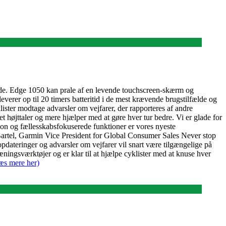
nde. Edge 1050 kan prale af en levende touchscreen-skærm og
verer op til 20 timers batteritid i de mest krævende brugstilfælde og
ster modtage advarsler om vejfarer, der rapporteres af andre
t højttaler og mere hjælper med at gøre hver tur bedre. Vi er glade for
on og fællesskabsfokuserede funktioner er vores nyeste
 Bartel, Garmin Vice President for Global Consumer Sales Never stop
dateringer og advarsler om vejfarer vil snart være tilgængelige på
ngsværktøjer og er klar til at hjælpe cyklister med at knuse hver
æs mere her)