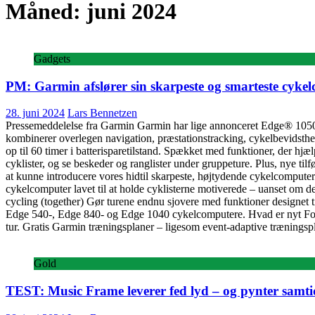
Måned:
juni 2024
Gadgets
PM: Garmin afslører sin skarpeste og smarteste cyk
28. juni 2024
Lars Bennetzen
Pressemeddelelse fra Garmin Garmin har lige annonceret Edge® 1050,
kombinerer overlegen navigation, præstationstracking, cykelbevidsthed
op til 60 timer i batterisparetilstand. Spækket med funktioner, der 
cyklister, og se beskeder og ranglister under gruppeture. Plus, nye ti
at kunne introducere vores hidtil skarpeste, højtydende cykelcomput
cykelcomputer lavet til at holde cyklisterne motiverede – uanset om 
cycling (together) Gør turene endnu sjovere med funktioner designet 
Edge 540-, Edge 840- og Edge 1040 cykelcomputere. Hvad er nyt Forber
tur. Gratis Garmin træningsplaner – ligesom event-adaptive træningspla
Gold
TEST: Music Frame leverer fed lyd – og pynter samti