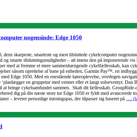
elcomputer nogensinde: Edge 1050
 dens skarpeste, smarteste og mest tilsluttede cykelcomputer nogensi
 og smarte tilslutningsmuligheder – alt imens den på imponerende vis le
hjælper med at fremme et mere sammenhængende cykelfællesskab, kan cykli
lføjelser såsom oprettelse af bane på enheden, Garmin Pay™, en indbygge
er med Edge 1050. Med en enestående køreoplevelse, overlegen navigati
de ‘planlægger en gruppetur med venner eller et langt soloeventyr. Dan
til at bringe cykelsamfundet sammen. Skab dit fællesskab. GroupRide-op
ed dig på din næste store tur Edge 1050 er fyldt med avancerede træni
ner – leverer personlige træningspas, der tilpasser sig baseret på
…. (l
d