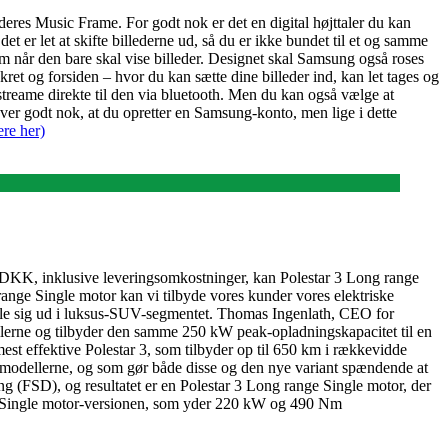
deres Music Frame. For godt nok er det en digital højttaler du kan
et er let at skifte billederne ud, så du er ikke bundet til et og samme
m når den bare skal vise billeder. Designet skal Samsung også roses
kret og forsiden – hvor du kan sætte dine billeder ind, kan let tages og
du streame direkte til den via bluetooth. Men du kan også vælge at
er godt nok, at du opretter en Samsung-konto, men lige i dette
re her)
0 DKK, inklusive leveringsomkostninger, kan Polestar 3 Long range
ange Single motor kan vi tilbyde vores kunder vores elektriske
kille sig ud i luksus-SUV-segmentet. Thomas Ingenlath, CEO for
lerne og tilbyder den samme 250 kW peak-opladningskapacitet til en
est effektive Polestar 3, som tilbyder op til 650 km i rækkevidde
odellerne, og som gør både disse og den nye variant spændende at
 (FSD), og resultatet er en Polestar 3 Long range Single motor, der
ge Single motor-versionen, som yder 220 kW og 490 Nm