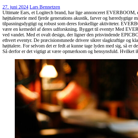
27. juni 2024
Lars Bennetzen
Ultimate Ears, et Logitech brand, har lige annonceret EVERBOOM, en r
højttalerserie med fjerde generations akustik, farver og bæredyg
tilpasningsdygtigt og robust som deres forskellige aktiviteter. EVER
være en kernedel af deres udforskning. Bygget til eventyr Med EVERBOO
ved vandet. Med et ovalt design, der ligner den prisvindende EPICB
ethvert eventyr. De præcisionstunede drivere sikrer slagkraftige og kl
højttalere. For selvom det er fedt at kunne tage lyden med sig, så er de
Så derfor er det vigtigt at være opmærksom og hensynsfuld. Hvilket ikk