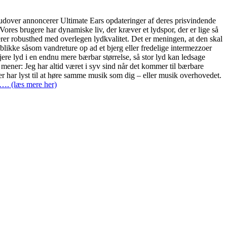
rudover annoncerer Ultimate Ears opdateringer af deres prisvindende
brugere har dynamiske liv, der kræver et lydspor, der er lige så
rer robusthed med overlegen lydkvalitet. Det er meningen, at den skal
likke såsom vandreture op ad et bjerg eller fredelige intermezzoer
 lyd i en endnu mere bærbar størrelse, så stor lyd kan ledsage
 mener: Jeg har altid været i syv sind når det kommer til bærbare
 der har lyst til at høre samme musik som dig – eller musik overhovedet.
…. (læs mere her)