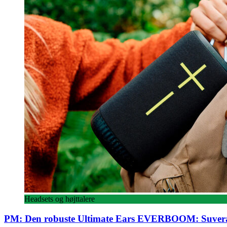
Headsets og højttalere
PM: Den robuste Ultimate Ears EVERBOOM: Suveræn 