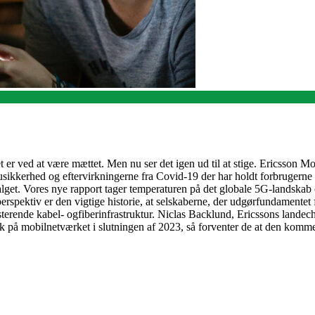
 er ved at være mættet. Men nu ser det igen ud til at stige. Ericsson Mob
usikkerhed og eftervirkningerne fra Covid-19 der har holdt forbrugerne 
alget. Vores nye rapport tager temperaturen på det globale 5G-landska
spektiv er den vigtige historie, at selskaberne, der udgørfundamentet f
isterende kabel- ogfiberinfrastruktur. Niclas Backlund, Ericssons lande
ik på mobilnetværket i slutningen af 2023, så forventer de at den kommer