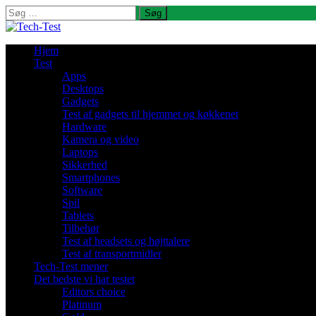
Søg
efter:
Hjem
Test
Apps
Desktops
Gadgets
Test af gadgets til hjemmet og køkkenet
Hardware
Kamera og video
Laptops
Sikkerhed
Smartphones
Software
Spil
Tablets
Tilbehør
Test af headsets og højttalere
Test af transportmidler
Tech-Test mener
Det bedste vi har testet
Editors choice
Platinum