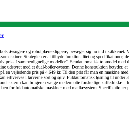
er
obotstøvsugere og robotplæneklippere, bevæger sig nu ind i køkkenet. 
omaskiner. Strategien er at tilbyde funktionalitet og specifikationer, d
 halv pris af sammenlignelige modeller”. Semiautomatisk topmodel med d
ine udstyret med et dual-boiler-system. Denne konstruktion betyder, a
 på en vejledende pris på 4.649 kr. Til den pris får man en maskine me
kan erhverves i farverne sort og sølv. Fuldautomatisk løsning til unde
touchskærm kan brugeren vælge mellem otte forskellige kaffedrikke – fra
skalaen for fuldautomatiske maskiner med mælkesystem. Specifikationer p