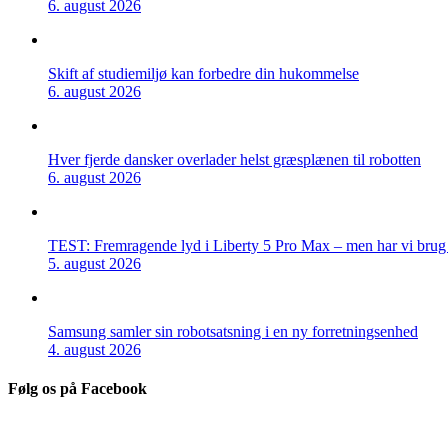
6. august 2026
Skift af studiemiljø kan forbedre din hukommelse
6. august 2026
Hver fjerde dansker overlader helst græsplænen til robotten
6. august 2026
TEST: Fremragende lyd i Liberty 5 Pro Max – men har vi brug f
5. august 2026
Samsung samler sin robotsatsning i en ny forretningsenhed
4. august 2026
Følg os på Facebook