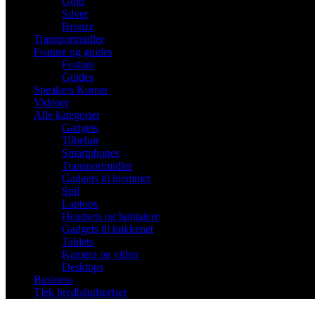
Gold
Silver
Bronze
Transportmidler
Feature og guides
Feature
Guides
Speakers Korner
Videoer
Alle kategorier
Gadgets
Tilbehør
Smartphones
Transportmidler
Gadgets til hjemmet
Spil
Laptops
Headsets og højttalere
Gadgets til køkkenet
Tablets
Kamera og video
Desktops
Business
Tjek bredbåndspriser