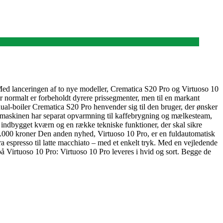
Med lanceringen af to nye modeller, Crematica S20 Pro og Virtuoso 10
er normalt er forbeholdt dyrere prissegmenter, men til en markant
ual-boiler Crematica S20 Pro henvender sig til den bruger, der ønsker
t maskinen har separat opvarmning til kaffebrygning og mælkesteam,
d indbygget kværn og en række tekniske funktioner, der skal sikre
r 3.000 kroner Den anden nyhed, Virtuoso 10 Pro, er en fuldautomatisk
 espresso til latte macchiato – med et enkelt tryk. Med en vejledende
å Virtuoso 10 Pro: Virtuoso 10 Pro leveres i hvid og sort. Begge de