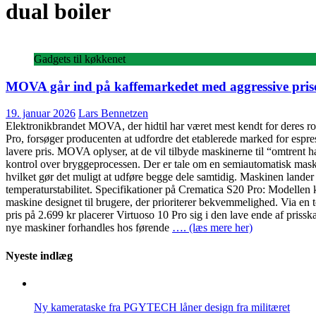
dual boiler
Gadgets til køkkenet
MOVA går ind på kaffemarkedet med aggressive pris
19. januar 2026
Lars Bennetzen
Elektronikbrandet MOVA, der hidtil har været mest kendt for deres r
Pro, forsøger producenten at udfordre det etablerede marked for espress
lavere pris. MOVA oplyser, at de vil tilbyde maskinerne til “omtrent
kontrol over bryggeprocessen. Der er tale om en semiautomatisk mask
hvilket gør det muligt at udføre begge dele samtidig. Maskinen lander
temperaturstabilitet. Specifikationer på Crematica S20 Pro: Modellen 
maskine designet til brugere, der prioriterer bekvemmelighed. Via en 
pris på 2.699 kr placerer Virtuoso 10 Pro sig i den lave ende af pris
nye maskiner forhandles hos førende
…. (læs mere her)
Nyeste indlæg
Ny kamerataske fra PGYTECH låner design fra militæret