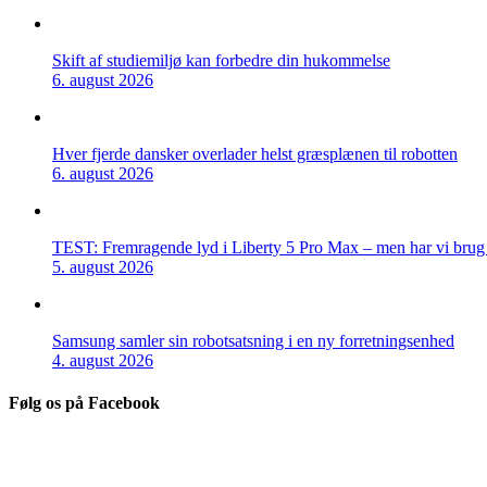
Skift af studiemiljø kan forbedre din hukommelse
6. august 2026
Hver fjerde dansker overlader helst græsplænen til robotten
6. august 2026
TEST: Fremragende lyd i Liberty 5 Pro Max – men har vi brug f
5. august 2026
Samsung samler sin robotsatsning i en ny forretningsenhed
4. august 2026
Følg os på Facebook