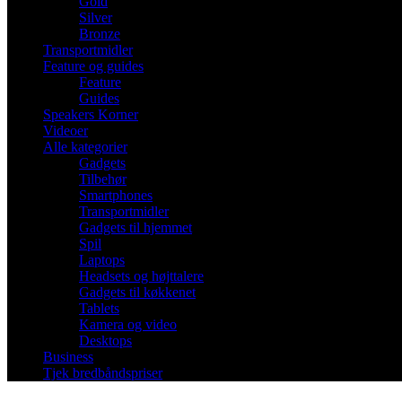
Gold
Silver
Bronze
Transportmidler
Feature og guides
Feature
Guides
Speakers Korner
Videoer
Alle kategorier
Gadgets
Tilbehør
Smartphones
Transportmidler
Gadgets til hjemmet
Spil
Laptops
Headsets og højttalere
Gadgets til køkkenet
Tablets
Kamera og video
Desktops
Business
Tjek bredbåndspriser