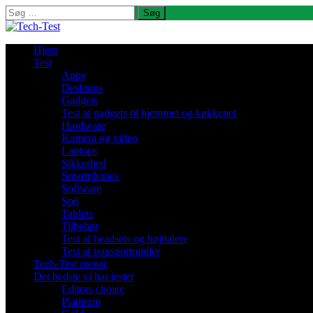
Søg
efter:
Hjem
Test
Apps
Desktops
Gadgets
Test af gadgets til hjemmet og køkkenet
Hardware
Kamera og video
Laptops
Sikkerhed
Smartphones
Software
Spil
Tablets
Tilbehør
Test af headsets og højttalere
Test af transportmidler
Tech-Test mener
Det bedste vi har testet
Editors choice
Platinum