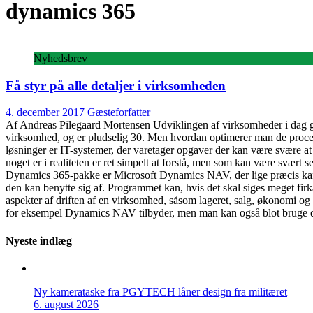
dynamics 365
Nyhedsbrev
Få styr på alle detaljer i virksomheden
4. december 2017
Gæsteforfatter
Af Andreas Pilegaard Mortensen Udviklingen af virksomheder i dag går 
virksomhed, og er pludselig 30. Men hvordan optimerer man de proce
løsninger er IT-systemer, der varetager opgaver der kan være svære a
noget er i realiteten er ret simpelt at forstå, men som kan være svært 
Dynamics 365-pakke er Microsoft Dynamics NAV, der lige præcis kan
den kan benytte sig af. Programmet kan, hvis det skal siges meget fir
aspekter af driften af en virksomhed, såsom lageret, salg, økonomi og
for eksempel Dynamics NAV tilbyder, men man kan også blot bruge de
Nyeste indlæg
Ny kamerataske fra PGYTECH låner design fra militæret
6. august 2026