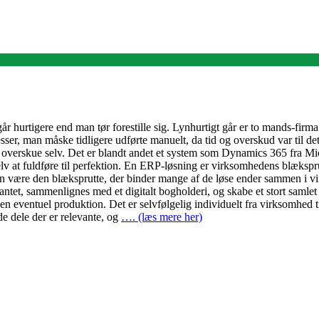
hurtigere end man tør forestille sig. Lynhurtigt går er to mands-firma f
sser, man måske tidligere udførte manuelt, da tid og overskud var t
t overskue selv. Det er blandt andet et system som Dynamics 365 fra M
selv at fuldføre til perfektion. En ERP-løsning er virksomhedens blækspr
 være den blæksprutte, der binder mange af de løse ender sammen i 
kantet, sammenlignes med et digitalt bogholderi, og skabe et stort saml
 en eventuel produktion. Det er selvfølgelig individuelt fra virksomhed
 dele der er relevante, og
…. (læs mere her)