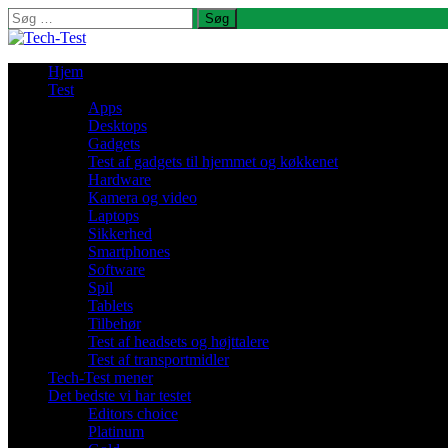
Søg
efter:
Hjem
Test
Apps
Desktops
Gadgets
Test af gadgets til hjemmet og køkkenet
Hardware
Kamera og video
Laptops
Sikkerhed
Smartphones
Software
Spil
Tablets
Tilbehør
Test af headsets og højttalere
Test af transportmidler
Tech-Test mener
Det bedste vi har testet
Editors choice
Platinum