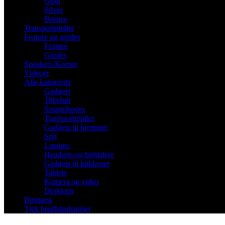
Gold
Silver
Bronze
Transportmidler
Feature og guides
Feature
Guides
Speakers Korner
Videoer
Alle kategorier
Gadgets
Tilbehør
Smartphones
Transportmidler
Gadgets til hjemmet
Spil
Laptops
Headsets og højttalere
Gadgets til køkkenet
Tablets
Kamera og video
Desktops
Business
Tjek bredbåndspriser