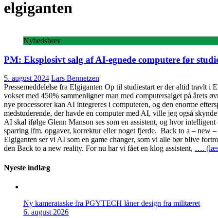
elgiganten
Nyhedsbrev
PM: Eksplosivt salg af AI-egnede computere før studie
5. august 2024
Lars Bennetzen
Pressemeddelelse fra Elgiganten Op til studiestart er der altid travlt 
vokset med 450% sammenligner man med computersalget på årets øvri
nye processorer kan AI integreres i computeren, og den enorme efterspø
medstuderende, der havde en computer med AI, ville jeg også skynde 
AI skal ifølge Glenn Manson ses som en assistent, og hvor intelligent 
sparring ifm. opgaver, korrektur eller noget fjerde. Back to a – new 
Elgiganten ser vi AI som en game changer, som vi alle bør blive fort
den Back to a new reality. For nu har vi fået en klog assistent,
…. (læs
Nyeste indlæg
Ny kamerataske fra PGYTECH låner design fra militæret
6. august 2026