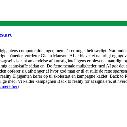
start
i Elgigantens computerafdelinger, men i år er noget helt særligt. Når unde
ge måneder, vurderer Glenn Manson. AI er blevet et naturligt og nød
rgsel viser, at anvendelse af kunstig intelligens er blevet et naturligt
mig at anskaffe sådan en. De fænomenale muligheder med AI gør det til
den opfører sig afhænger af hvor god man er til at stille de rette spørgs
– reality Elgiganten kører op til skolestart en kampagne kaldet ’Back to
rolige med. Vi kalder kampagnen Back to reality for at signalere, at hv
 mere her)