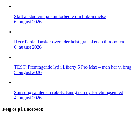
Skift af studiemiljø kan forbedre din hukommelse
6. august 2026
Hver fjerde dansker overlader helst græsplænen til robotten
6. august 2026
TEST: Fremragende lyd i Liberty 5 Pro Max – men har vi brug f
5. august 2026
Samsung samler sin robotsatsning i en ny forretningsenhed
4. august 2026
Følg os på Facebook