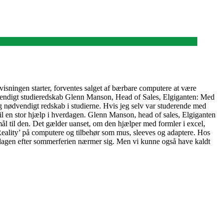
rvisningen starter, forventes salget af bærbare computere at være
vendigt studieredskab Glenn Manson, Head of Sales, Elgiganten: Med
 og nødvendigt redskab i studierne. Hvis jeg selv var studerende med
 en stor hjælp i hverdagen. Glenn Manson, head of sales, Elgiganten
mål til den. Det gælder uanset, om den hjælper med formler i excel,
 Reality’ på computere og tilbehør som mus, sleeves og adaptere. Hos
erdagen efter sommerferien nærmer sig. Men vi kunne også have kaldt