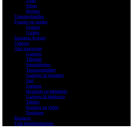
Gold
Silver
Bronze
Transportmidler
Feature og guides
Feature
Guides
Speakers Korner
Videoer
Alle kategorier
Gadgets
Tilbehør
Smartphones
Transportmidler
Gadgets til hjemmet
Spil
Laptops
Headsets og højttalere
Gadgets til køkkenet
Tablets
Kamera og video
Desktops
Business
Tjek bredbåndspriser