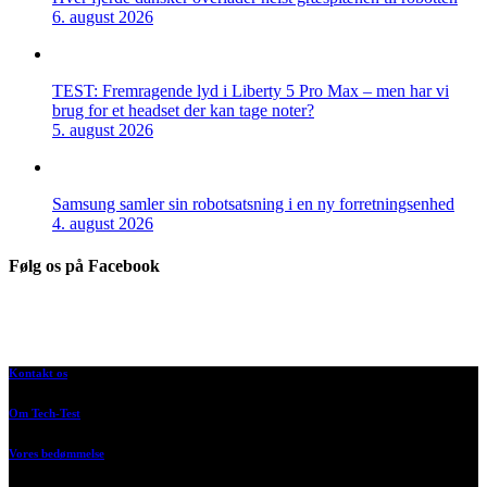
6. august 2026
TEST: Fremragende lyd i Liberty 5 Pro Max – men har vi
brug for et headset der kan tage noter?
5. august 2026
Samsung samler sin robotsatsning i en ny forretningsenhed
4. august 2026
Følg os på Facebook
Kontakt os
Om Tech-Test
Vores bedømmelse