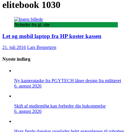
elitebook 1030
Nyheder fra gl. site
Let og mobil laptop fra HP koster kassen
21. juli 2016
Lars Bennetzen
Nyeste indlæg
Ny kamerataske fra PGYTECH låner design fra militæret
6. august 2026
Skift af studiemiljø kan forbedre din hukommelse
6. august 2026
Hver fjerde dansker overlader helst græsplænen til robotten