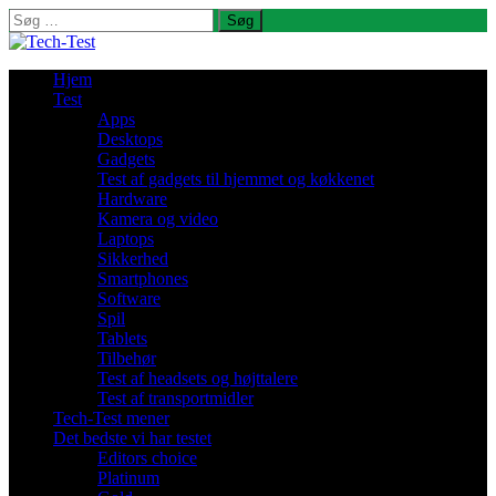
Søg
efter:
Hjem
Test
Apps
Desktops
Gadgets
Test af gadgets til hjemmet og køkkenet
Hardware
Kamera og video
Laptops
Sikkerhed
Smartphones
Software
Spil
Tablets
Tilbehør
Test af headsets og højttalere
Test af transportmidler
Tech-Test mener
Det bedste vi har testet
Editors choice
Platinum