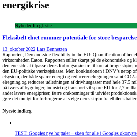
energikrise
Nyheder fra gl. site
Fleksibelt elnet rummer potentiale for store besparelse
13. oktober 2022
Lars Bennetzen
Rapporten, Demand-side flexibility in the EU: Quantification of ben
virksomheden Eaton. Rapporten stiller skarpt på de økonomiske og kli
den ene side at tilpasse deres forbrugsmønstre til kun at bruge strøm, n
den EU-politiske værktøjskasse. Men konklusionen i DNV’s netop offentl
elsystem, der både sparer energi og reducerer elregningen samt CO2-u
elregning og reducere udledningen af drivhusgasser med hele 37,5 mill
på tværs af bygninger, industri og transport vil spare EU for 2,7 milli
andet lavere energipriser, færre omkostninger til udvidet produktionskap
gøre det muligt for forbrugerne at sælge deres strøm fra elbilens batteri
Nyeste indlæg
TEST: Googles nye højttaler – skøn for alle i Googles økosyst