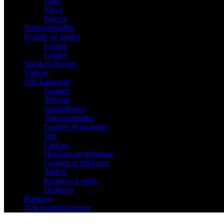
Gold
Silver
Bronze
Transportmidler
Feature og guides
Feature
Guides
Speakers Korner
Videoer
Alle kategorier
Gadgets
Tilbehør
Smartphones
Transportmidler
Gadgets til hjemmet
Spil
Laptops
Headsets og højttalere
Gadgets til køkkenet
Tablets
Kamera og video
Desktops
Business
Tjek bredbåndspriser