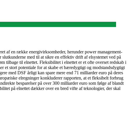
oreret af en række energivirksomheder, herunder power management-
utkunderne med til at sikre en effektiv drift af elsystemet ved på
lbage til elnettet. Fleksibilitet i elnettet er et ofte overset redskab i
er et stort potentiale for at skabe et bæredygtigt og modstandsdygtigt
gere med DSF årligt kan spare mere end 71 milliarder euro på deres
opæiske elregninger konkluderer rapporten, at et fleksibelt forbrug
 indirekte besparelser på over 300 milliarder euro som følge af blandt
ilitet på elnettet dækker over en bred vifte af teknologier, der skal