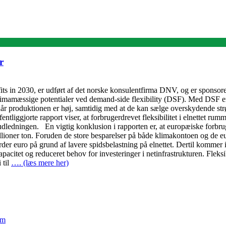
r
efits in 2030, er udført af det norske konsulentfirma DNV, og er spons
mamæssige potentialer ved demand-side flexibility (DSF). Med DSF er sl
år produktionen er høj, samtidig med at de kan sælge overskydende strøm ti
iggjorte rapport viser, at forbrugerdrevet fleksibilitet i elnettet rumm
dledningen. En vigtig konklusion i rapporten er, at europæiske forbru
ioner ton. Foruden de store besparelser på både klimakontoen og de eur
arder euro på grund af lavere spidsbelastning på elnettet. Dertil kommer
acitet og reduceret behov for investeringer i netinfrastrukturen. Fleksib
 til
…. (læs mere her)
em