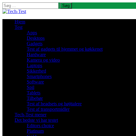
Søg
efter:
Hjem
Test
Apps
Desktops
Gadgets
Test af gadgets til hjemmet og køkkenet
Hardware
Kamera og video
Laptops
Sikkerhed
Smartphones
Software
Spil
Tablets
Tilbehør
Test af headsets og højttalere
Test af transportmidler
Tech-Test mener
Det bedste vi har testet
Editors choice
Platinum