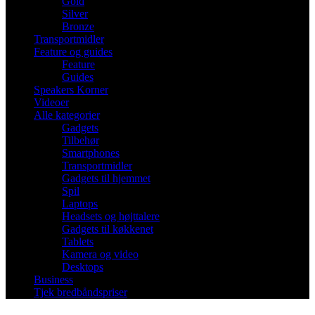
Gold
Silver
Bronze
Transportmidler
Feature og guides
Feature
Guides
Speakers Korner
Videoer
Alle kategorier
Gadgets
Tilbehør
Smartphones
Transportmidler
Gadgets til hjemmet
Spil
Laptops
Headsets og højttalere
Gadgets til køkkenet
Tablets
Kamera og video
Desktops
Business
Tjek bredbåndspriser