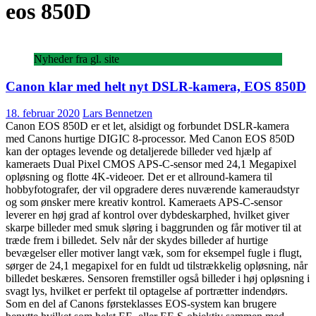
eos 850D
Nyheder fra gl. site
Canon klar med helt nyt DSLR-kamera, EOS 850D
18. februar 2020
Lars Bennetzen
Canon EOS 850D er et let, alsidigt og forbundet DSLR-kamera
med Canons hurtige DIGIC 8-processor. Med Canon EOS 850D
kan der optages levende og detaljerede billeder ved hjælp af
kameraets Dual Pixel CMOS APS-C-sensor med 24,1 Megapixel
opløsning og flotte 4K-videoer. Det er et allround-kamera til
hobbyfotografer, der vil opgradere deres nuværende kameraudstyr
og som ønsker mere kreativ kontrol. Kameraets APS-C-sensor
leverer en høj grad af kontrol over dybdeskarphed, hvilket giver
skarpe billeder med smuk sløring i baggrunden og får motiver til at
træde frem i billedet. Selv når der skydes billeder af hurtige
bevægelser eller motiver langt væk, som for eksempel fugle i flugt,
sørger de 24,1 megapixel for en fuldt ud tilstrækkelig opløsning, når
billedet beskæres. Sensoren fremstiller også billeder i høj opløsning i
svagt lys, hvilket er perfekt til optagelse af portrætter indendørs.
Som en del af Canons førsteklasses EOS-system kan brugere