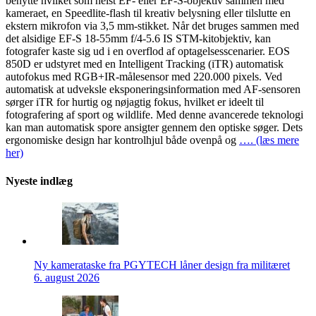
benytte hvilket som helst EF- eller EF-S-objektiv sammen med
kameraet, en Speedlite-flash til kreativ belysning eller tilslutte en
ekstern mikrofon via 3,5 mm-stikket. Når det bruges sammen med
det alsidige EF-S 18-55mm f/4-5.6 IS STM-kitobjektiv, kan
fotografer kaste sig ud i en overflod af optagelsesscenarier. EOS
850D er udstyret med en Intelligent Tracking (iTR) automatisk
autofokus med RGB+IR-målesensor med 220.000 pixels. Ved
automatisk at udveksle eksponeringsinformation med AF-sensoren
sørger iTR for hurtig og nøjagtig fokus, hvilket er ideelt til
fotografering af sport og wildlife. Med denne avancerede teknologi
kan man automatisk spore ansigter gennem den optiske søger. Dets
ergonomiske design har kontrolhjul både ovenpå og
…. (læs mere
her)
Nyeste indlæg
Ny kamerataske fra PGYTECH låner design fra militæret
6. august 2026