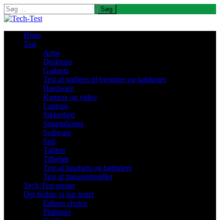
Søg
efter:
Hjem
Test
Apps
Desktops
Gadgets
Test af gadgets til hjemmet og køkkenet
Hardware
Kamera og video
Laptops
Sikkerhed
Smartphones
Software
Spil
Tablets
Tilbehør
Test af headsets og højttalere
Test af transportmidler
Tech-Test mener
Det bedste vi har testet
Editors choice
Platinum