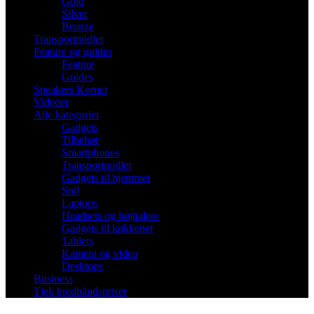
Gold
Silver
Bronze
Transportmidler
Feature og guides
Feature
Guides
Speakers Korner
Videoer
Alle kategorier
Gadgets
Tilbehør
Smartphones
Transportmidler
Gadgets til hjemmet
Spil
Laptops
Headsets og højttalere
Gadgets til køkkenet
Tablets
Kamera og video
Desktops
Business
Tjek bredbåndspriser