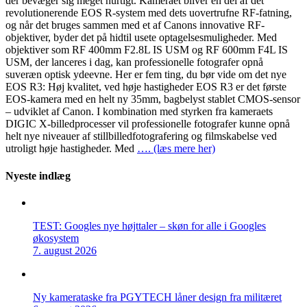
der bevæger sig meget hurtigt. Kameraet bliver en del af det
revolutionerende EOS R-system med dets uovertrufne RF-fatning,
og når det bruges sammen med et af Canons innovative RF-
objektiver, byder det på hidtil usete optagelsesmuligheder. Med
objektiver som RF 400mm F2.8L IS USM og RF 600mm F4L IS
USM, der lanceres i dag, kan professionelle fotografer opnå
suveræn optisk ydeevne. Her er fem ting, du bør vide om det nye
EOS R3: Høj kvalitet, ved høje hastigheder EOS R3 er det første
EOS-kamera med en helt ny 35mm, bagbelyst stablet CMOS-sensor
– udviklet af Canon. I kombination med styrken fra kameraets
DIGIC X-billedprocesser vil professionelle fotografer kunne opnå
helt nye niveauer af stillbilledfotografering og filmskabelse ved
utroligt høje hastigheder. Med
…. (læs mere her)
Nyeste indlæg
TEST: Googles nye højttaler – skøn for alle i Googles
økosystem
7. august 2026
Ny kamerataske fra PGYTECH låner design fra militæret