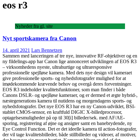
eos r3
Nyheder fra gl. site
Nyt sportskamera fra Canon
14. april 2021
Lars Bennetzen
Sammen med lanceringen af tre nye, innovative RF-objektiver og en
ny fildelings-app har Canon lige annonceret udviklingen af EOS R3
– virksomhedens nyeste, ultrahurtige og ultraresponsive
professionelle spejlløse kamera. Med dets nye design vil kameraet
give professionelle sports- og nyhedsfotografer mulighed for at
imødekommende krævende behov og overgå deres forventninger.
EOS R3 indeholder kvalitetsfunktioner, som man finder i både
Canons DSLR- og spejlløse kameraer, og er dermed et ægte hybrid-,
næstegenerations kamera til nutidens og morgendagens sports- og
nyhedsfotografer. Det nye EOS R3 har en ny Canon-udviklet, BSI-
stablet CMOS-sensor, en kraftfuld DIGIC X-billedprocessor,
optagelsesmuligheder på op til 30[i] billeder/sek. med AF/AE-
sporing, registrering af øjne og ansigter samt en banebrydende, ny
Eye Control Function. Det er det ideelle kamera til action-fotografer,
der vil tage kvalitetsbilleder, både stillbilleder og videoer, af motiver,