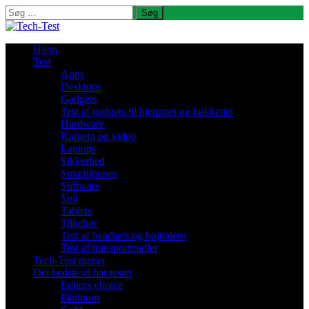
Søg
efter:
Hjem
Test
Apps
Desktops
Gadgets
Test af gadgets til hjemmet og køkkenet
Hardware
Kamera og video
Laptops
Sikkerhed
Smartphones
Software
Spil
Tablets
Tilbehør
Test af headsets og højttalere
Test af transportmidler
Tech-Test mener
Det bedste vi har testet
Editors choice
Platinum