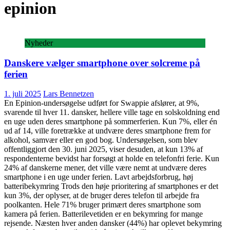
epinion
Nyheder
Danskere vælger smartphone over solcreme på
ferien
1. juli 2025
Lars Bennetzen
En Epinion-undersøgelse udført for Swappie afslører, at 9%,
svarende til hver 11. dansker, hellere ville tage en solskoldning end
en uge uden deres smartphone på sommerferien. Kun 7%, eller én
ud af 14, ville foretrække at undvære deres smartphone frem for
alkohol, samvær eller en god bog. Undersøgelsen, som blev
offentliggjort den 30. juni 2025, viser desuden, at kun 13% af
respondenterne bevidst har forsøgt at holde en telefonfri ferie. Kun
24% af danskerne mener, det ville være nemt at undvære deres
smartphone i en uge under ferien. Lavt arbejdsforbrug, høj
batteribekymring Trods den høje prioritering af smartphones er det
kun 3%, der oplyser, at de bruger deres telefon til arbejde fra
poolkanten. Hele 71% bruger primært deres smartphone som
kamera på ferien. Batterilevetiden er en bekymring for mange
rejsende. Næsten hver anden dansker (44%) har oplevet bekymring