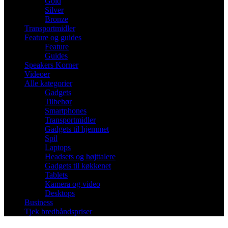
Gold
Silver
Bronze
Transportmidler
Feature og guides
Feature
Guides
Speakers Korner
Videoer
Alle kategorier
Gadgets
Tilbehør
Smartphones
Transportmidler
Gadgets til hjemmet
Spil
Laptops
Headsets og højttalere
Gadgets til køkkenet
Tablets
Kamera og video
Desktops
Business
Tjek bredbåndspriser