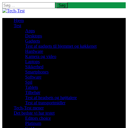
Søg
efter:
Hjem
Test
Apps
Desktops
Gadgets
Test af gadgets til hjemmet og køkkenet
Hardware
Kamera og video
Laptops
Sikkerhed
Smartphones
Software
Spil
Tablets
Tilbehør
Test af headsets og højttalere
Test af transportmidler
Tech-Test mener
Det bedste vi har testet
Editors choice
Platinum