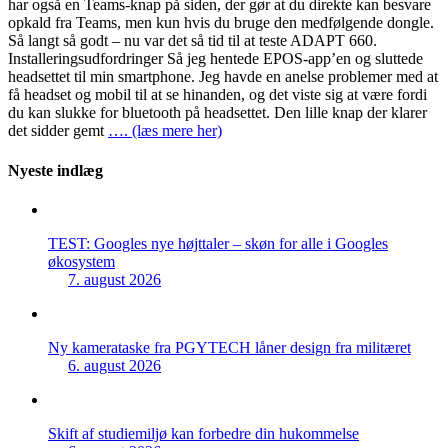
har også en Teams-knap på siden, der gør at du direkte kan besvare
opkald fra Teams, men kun hvis du bruge den medfølgende dongle.
Så langt så godt – nu var det så tid til at teste ADAPT 660.
Installeringsudfordringer Så jeg hentede EPOS-app’en og sluttede
headsettet til min smartphone. Jeg havde en anelse problemer med at
få headset og mobil til at se hinanden, og det viste sig at være fordi
du kan slukke for bluetooth på headsettet. Den lille knap der klarer
det sidder gemt
…. (læs mere her)
Nyeste indlæg
TEST: Googles nye højttaler – skøn for alle i Googles
økosystem
7. august 2026
Ny kamerataske fra PGYTECH låner design fra militæret
6. august 2026
Skift af studiemiljø kan forbedre din hukommelse