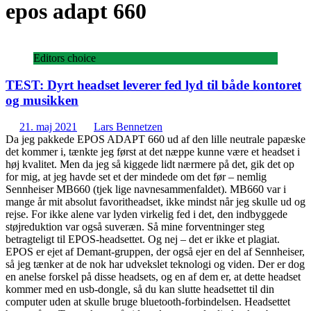
epos adapt 660
Editors choice
TEST: Dyrt headset leverer fed lyd til både kontoret
og musikken
21. maj 2021
Lars Bennetzen
Da jeg pakkede EPOS ADAPT 660 ud af den lille neutrale papæske
det kommer i, tænkte jeg først at det næppe kunne være et headset i
høj kvalitet. Men da jeg så kiggede lidt nærmere på det, gik det op
for mig, at jeg havde set et der mindede om det før – nemlig
Sennheiser MB660 (tjek lige navnesammenfaldet). MB660 var i
mange år mit absolut favoritheadset, ikke mindst når jeg skulle ud og
rejse. For ikke alene var lyden virkelig fed i det, den indbyggede
støjreduktion var også suveræn. Så mine forventninger steg
betragteligt til EPOS-headsettet. Og nej – det er ikke et plagiat.
EPOS er ejet af Demant-gruppen, der også ejer en del af Sennheiser,
så jeg tænker at de nok har udvekslet teknologi og viden. Der er dog
en anelse forskel på disse headsets, og en af dem er, at dette headset
kommer med en usb-dongle, så du kan slutte headsettet til din
computer uden at skulle bruge bluetooth-forbindelsen. Headsettet