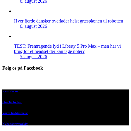
6. august 2026
Hver fjerde dansker overlader helst græsplænen til robotten
6. august 2026
TEST: Fremragende lyd i Liberty 5 Pro Max – men har vi
brug for et headset der kan tage noter?
5. august 2026
Følg os på Facebook
Kontakt os
Om Tech-Test
Vores bedømmelse
Nyhedsbrevsarkiv