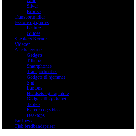
Gold
Silver
Bronze
Transportmidler
Feature og guides
Feature
Guides
Speakers Korner
Videoer
Alle kategorier
Gadgets
Tilbehør
Smartphones
Transportmidler
Gadgets til hjemmet
Spil
Laptops
Headsets og højttalere
Gadgets til køkkenet
Tablets
Kamera og video
Desktops
Business
Tjek bredbåndspriser