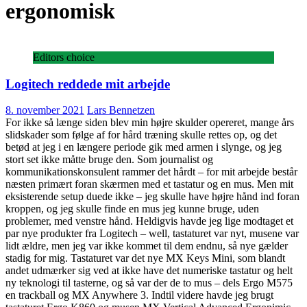
ergonomisk
Editors choice
Logitech reddede mit arbejde
8. november 2021
Lars Bennetzen
For ikke så længe siden blev min højre skulder opereret, mange års
slidskader som følge af for hård træning skulle rettes op, og det
betød at jeg i en længere periode gik med armen i slynge, og jeg
stort set ikke måtte bruge den. Som journalist og
kommunikationskonsulent rammer det hårdt – for mit arbejde består
næsten primært foran skærmen med et tastatur og en mus. Men mit
eksisterende setup duede ikke – jeg skulle have højre hånd ind foran
kroppen, og jeg skulle finde en mus jeg kunne bruge, uden
problemer, med venstre hånd. Heldigvis havde jeg lige modtaget et
par nye produkter fra Logitech – well, tastaturet var nyt, musene var
lidt ældre, men jeg var ikke kommet til dem endnu, så nye gælder
stadig for mig. Tastaturet var det nye MX Keys Mini, som blandt
andet udmærker sig ved at ikke have det numeriske tastatur og helt
ny teknologi til tasterne, og så var der de to mus – dels Ergo M575
en trackball og MX Anywhere 3. Indtil videre havde jeg brugt