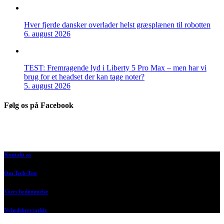
Hver fjerde dansker overlader helst græsplænen til robotten
6. august 2026
TEST: Fremragende lyd i Liberty 5 Pro Max – men har vi
brug for et headset der kan tage noter?
5. august 2026
Følg os på Facebook
Kontakt os
Om Tech-Test
Vores bedømmelse
Nyhedsbrevsarkiv