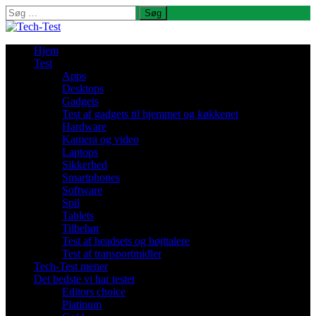
Søg
efter:
Hjem
Test
Apps
Desktops
Gadgets
Test af gadgets til hjemmet og køkkenet
Hardware
Kamera og video
Laptops
Sikkerhed
Smartphones
Software
Spil
Tablets
Tilbehør
Test af headsets og højttalere
Test af transportmidler
Tech-Test mener
Det bedste vi har testet
Editors choice
Platinum