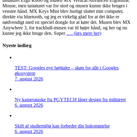
tastaturet Ergo K860 og musen MX Vertical Advanced Ergonimic
Mouse, men tastaturet var for stort og musen kunne ikke bruges i
venstre hånd. MX Keys Mini blev hurtigt sluttet min computer,
direkte via bluetooth, og jeg er virkelig glad for at det ikke er
nødvendigt med en speciel dongle for at køre det. Musen blev MX
Anywhere 3, for trackball-musen var til højre hånd, og her og nu
kunne jeg ikke bruge den. Super
…. (læs mere her)
Nyeste indlæg
TEST: Googles nye højttaler – skøn for alle i Googles
økosystem
7. august 2026
Ny kamerataske fra PGYTECH låner design fra militæret
6. august 2026
Skift af studiemiljø kan forbedre din hukommelse
6. august 2026