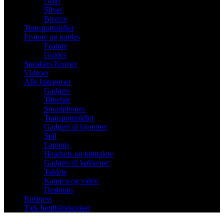
Gold
Silver
Bronze
Transportmidler
Feature og guides
Feature
Guides
Speakers Korner
Videoer
Alle kategorier
Gadgets
Tilbehør
Smartphones
Transportmidler
Gadgets til hjemmet
Spil
Laptops
Headsets og højttalere
Gadgets til køkkenet
Tablets
Kamera og video
Desktops
Business
Tjek bredbåndspriser