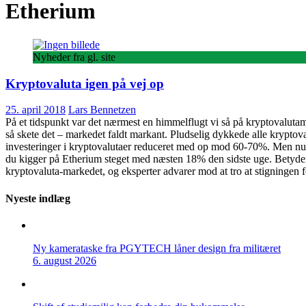
Etherium
Nyheder fra gl. site
Kryptovaluta igen på vej op
25. april 2018
Lars Bennetzen
På et tidspunkt var det nærmest en himmelflugt vi så på kryptovalutam
så skete det – markedet faldt markant. Pludselig dykkede alle kryptova
investeringer i kryptovalutaer reduceret med op mod 60-70%. Men nu e
du kigger på Etherium steget med næsten 18% den sidste uge. Betyder d
kryptovaluta-markedet, og eksperter advarer mod at tro at stigningen f
Nyeste indlæg
Ny kamerataske fra PGYTECH låner design fra militæret
6. august 2026