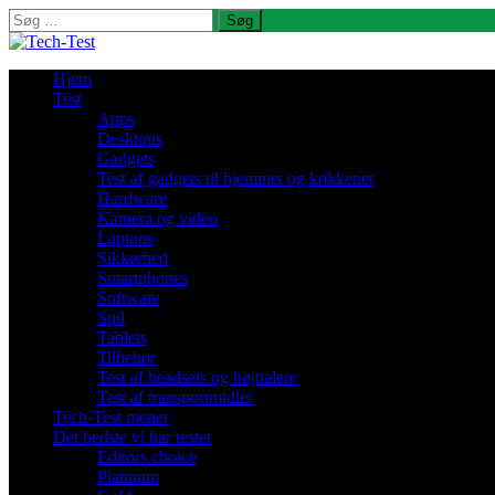
Søg
efter:
Hjem
Test
Apps
Desktops
Gadgets
Test af gadgets til hjemmet og køkkenet
Hardware
Kamera og video
Laptops
Sikkerhed
Smartphones
Software
Spil
Tablets
Tilbehør
Test af headsets og højttalere
Test af transportmidler
Tech-Test mener
Det bedste vi har testet
Editors choice
Platinum