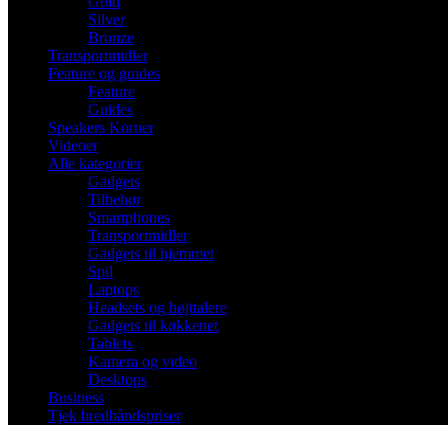
Gold
Silver
Bronze
Transportmidler
Feature og guides
Feature
Guides
Speakers Korner
Videoer
Alle kategorier
Gadgets
Tilbehør
Smartphones
Transportmidler
Gadgets til hjemmet
Spil
Laptops
Headsets og højttalere
Gadgets til køkkenet
Tablets
Kamera og video
Desktops
Business
Tjek bredbåndspriser