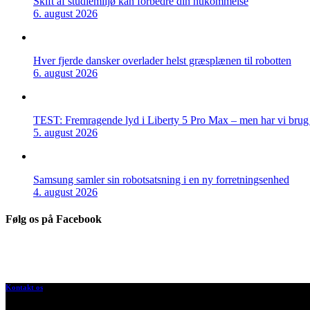
Skift af studiemiljø kan forbedre din hukommelse
6. august 2026
Hver fjerde dansker overlader helst græsplænen til robotten
6. august 2026
TEST: Fremragende lyd i Liberty 5 Pro Max – men har vi brug f
5. august 2026
Samsung samler sin robotsatsning i en ny forretningsenhed
4. august 2026
Følg os på Facebook
Kontakt os