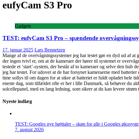
eufyCam S3 Pro
Gadgets
TEST: eufyCam S3 Pro – spændende overvågningssy
17. januar 2025
Lars Bennetzen
Mange af de overvågningssystemer jeg har testet gør en dyd ud af at 
der ingen tvivl er, om at de kameraer der hører til systemet er overvå
testede et ‘start’-system, der består af to kameraer og selve den hub 
jeg har testet. For udover at de har forsynet kameraerne med batterier
time sollys til om dagen for at sikre at batteriet er fuldt opladet hele 
eneste dag, som tilfældet ofte er her i lille Danmark, så behøver du al
solcellepanel, med en lang ledning, som sikrer at du kan levere strøm t
Nyeste indlæg
TEST: Googles nye højttaler – skøn for alle i Googles økosyst
7. august 2026