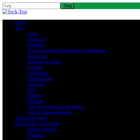
Søg
efter:
Hjem
Test
Apps
Desktops
Gadgets
Test af gadgets til hjemmet og køkkenet
Hardware
Kamera og video
Laptops
Sikkerhed
Smartphones
Software
Spil
Tablets
Tilbehør
Test af headsets og højttalere
Test af transportmidler
Tech-Test mener
Det bedste vi har testet
Editors choice
Platinum