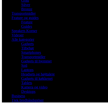
Gold
Silver
Bronze
Transportmidler
Feature og guides
Feature
Guides
Speakers Korner
Videoer
Alle kategorier
Gadgets
Tilbehør
Smartphones
Transportmidler
Gadgets til hjemmet
Spil
Laptops
Headsets og højttalere
Gadgets til køkkenet
Tablets
Kamera og video
Desktops
Business
Tjek bredbåndspriser