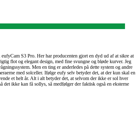
 eufyCam S3 Pro. Her har producenten gjort en dyd ud af at sikre at
rigtig flot og elegant design, med fine svungne og bløde kurver. Jeg
ervågningssystem. Men en ting er anderledes på dette system og andre
raerne med solceller. Ifølge eufy selv betyder det, at der kun skal en
nde et helt år. Alt i alt betyder det, at selvom der ikke er sol hver
å det ikke kan få sollys, så medfølger der faktisk også en eksterne