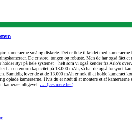
stem
gøre kameraerne små og diskrete. Det er ikke tilfældet med kameraerne i
gningskameraer. De er store, tungen og robuste. Men de har også fået et 
der holder styr på hele systemet – helt som vi også kender fra Arlo’s ov
 der har en enorm kapacitet på 13.000 mAh, så har de også forsynet kame
tiden. Samtidig lover de at de 13.000 mAh er nok til at holde kameraet køre
drig oplade kameraerne. Hvis du er nødt til at montere et af kameraerne s
il kameraet alligevel.
…. (læs mere her)
em