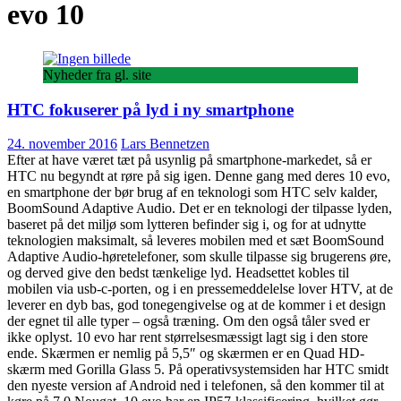
evo 10
Nyheder fra gl. site
HTC fokuserer på lyd i ny smartphone
24. november 2016
Lars Bennetzen
Efter at have været tæt på usynlig på smartphone-markedet, så er
HTC nu begyndt at røre på sig igen. Denne gang med deres 10 evo,
en smartphone der bør brug af en teknologi som HTC selv kalder,
BoomSound Adaptive Audio. Det er en teknologi der tilpasse lyden,
baseret på det miljø som lytteren befinder sig i, og for at udnytte
teknologien maksimalt, så leveres mobilen med et sæt BoomSound
Adaptive Audio-høretelefoner, som skulle tilpasse sig brugerens øre,
og derved give den bedst tænkelige lyd. Headsettet kobles til
mobilen via usb-c-porten, og i en pressemeddelelse lover HTV, at de
leverer en dyb bas, god tonegengivelse og at de kommer i et design
der egnet til alle typer – også træning. Om den også tåler sved er
ikke oplyst. 10 evo har rent størrelsesmæssigt lagt sig i den store
ende. Skærmen er nemlig på 5,5″ og skærmen er en Quad HD-
skærm med Gorilla Glass 5. På operativsystemsiden har HTC smidt
den nyeste version af Android ned i telefonen, så den kommer til at