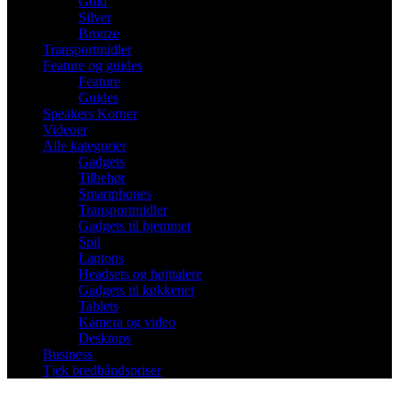
Gold
Silver
Bronze
Transportmidler
Feature og guides
Feature
Guides
Speakers Korner
Videoer
Alle kategorier
Gadgets
Tilbehør
Smartphones
Transportmidler
Gadgets til hjemmet
Spil
Laptops
Headsets og højttalere
Gadgets til køkkenet
Tablets
Kamera og video
Desktops
Business
Tjek bredbåndspriser