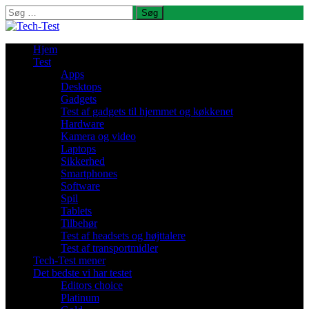
Søg
efter:
Hjem
Test
Apps
Desktops
Gadgets
Test af gadgets til hjemmet og køkkenet
Hardware
Kamera og video
Laptops
Sikkerhed
Smartphones
Software
Spil
Tablets
Tilbehør
Test af headsets og højttalere
Test af transportmidler
Tech-Test mener
Det bedste vi har testet
Editors choice
Platinum