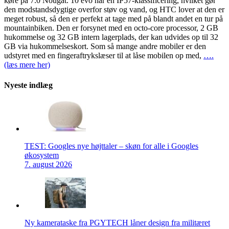
køre på 7.0 Nougat. 10 evo har en IP57-klassificering, hvilket gør
den modstandsdygtige overfor støv og vand, og HTC lover at den er
meget robust, så den er perfekt at tage med på blandt andet en tur på
mountainbiken. Den er forsynet med en octo-core processor, 2 GB
hukommelse og 32 GB intern lagerplads, der kan udvides op til 32
GB via hukommelseskort. Som så mange andre mobiler er den
udstyret med en fingeraftrykslæser til at låse mobilen op med,
….
(læs mere her)
Nyeste indlæg
TEST: Googles nye højttaler – skøn for alle i Googles
økosystem
7. august 2026
Ny kamerataske fra PGYTECH låner design fra militæret