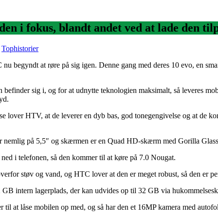
en i fokus, blandt andet ved at lade den til
,
Tophistorier
C nu begyndt at røre på sig igen. Denne gang med deres 10 evo, en sma
eren befinder sig i, og for at udnytte teknologien maksimalt, så levere
yd.
lse lover HTV, at de leverer en dyb bas, god tonegengivelse og at de ko
n er nemlig på 5,5″ og skærmen er en Quad HD-skærm med Gorilla Glass
ed i telefonen, så den kommer til at køre på 7.0 Nougat.
verfor støv og vand, og HTC lover at den er meget robust, så den er pe
GB intern lagerplads, der kan udvides op til 32 GB via hukommelsesk
 til at låse mobilen op med, og så har den et 16MP kamera med autofoku