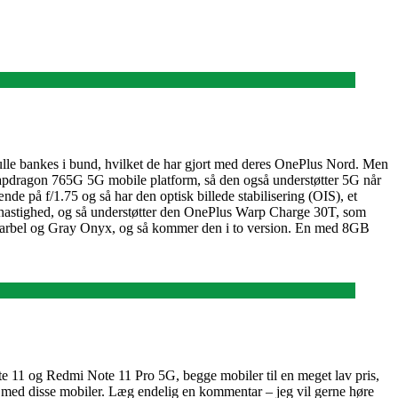
ulle bankes i bund, hvilket de har gjort med deres OnePlus Nord. Men
napdragon 765G 5G mobile platform, så den også understøtter 5G når
på f/1.75 og så har den optisk billede stabilisering (OIS), et
astighed, og så understøtter den OnePlus Warp Charge 30T, som
e Marbel og Gray Onyx, og så kommer den i to version. En med 8GB
e 11 og Redmi Note 11 Pro 5G, begge mobiler til en meget lav pris,
r med disse mobiler. Læg endelig en kommentar – jeg vil gerne høre