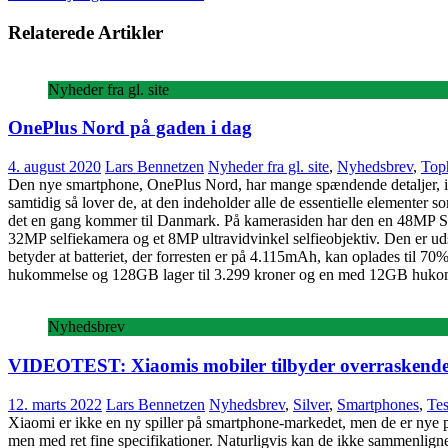
Relaterede Artikler
Nyheder fra gl. site
OnePlus Nord på gaden i dag
4. august 2020
Lars Bennetzen
Nyheder fra gl. site
,
Nyhedsbrev
,
Toph
Den nye smartphone, OnePlus Nord, har mange spændende detaljer, ikke
samtidig så lover de, at den indeholder alle de essentielle element
det en gang kommer til Danmark. På kamerasiden har den en 48MP Sony
32MP selfiekamera og et 8MP ultravidvinkel selfieobjektiv. Den e
betyder at batteriet, der forresten er på 4.115mAh, kan oplades til
hukommelse og 128GB lager til 3.299 kroner og en med 12GB hukomme
Nyhedsbrev
VIDEOTEST: Xiaomis mobiler tilbyder overraskende m
12. marts 2022
Lars Bennetzen
Nyhedsbrev
,
Silver
,
Smartphones
,
Tes
Xiaomi er ikke en ny spiller på smartphone-markedet, men de er nye 
men med ret fine specifikationer. Naturligvis kan de ikke sammenlign