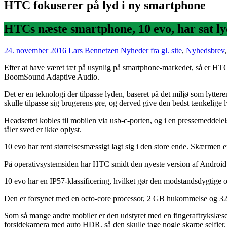
HTC fokuserer på lyd i ny smartphone
HTCs næste smartphone, 10 evo, har sat lyd
24. november 2016
Lars Bennetzen
Nyheder fra gl. site
,
Nyhedsbrev
Efter at have været tæt på usynlig på smartphone-markedet, så er HT
BoomSound Adaptive Audio.
Det er en teknologi der tilpasse lyden, baseret på det miljø som lytt
skulle tilpasse sig brugerens øre, og derved give den bedst tænkelige l
Headsettet kobles til mobilen via usb-c-porten, og i en pressemeddele
tåler sved er ikke oplyst.
10 evo har rent størrelsesmæssigt lagt sig i den store ende. Skærme
På operativsystemsiden har HTC smidt den nyeste version af Android n
10 evo har en IP57-klassificering, hvilket gør den modstandsdygtige o
Den er forsynet med en octo-core processor, 2 GB hukommelse og 32 
Som så mange andre mobiler er den udstyret med en fingeraftrykslæser
forsidekamera med auto HDR, så den skulle tage nogle skarpe selfier.