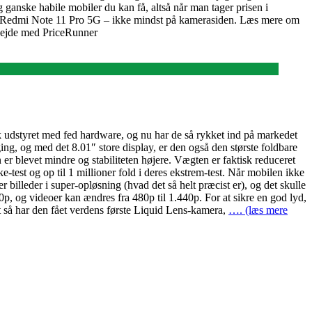
 ganske habile mobiler du kan få, altså når man tager prisen i
store Redmi Note 11 Pro 5G – ikke mindst på kamerasiden. Læs mere om
bejde med PriceRunner
k udstyret med fed hardware, og nu har de så rykket ind på markedet
ng, og med det 8.01″ store display, er den også den største foldbare
er blevet mindre og stabiliteten højere. Vægten er faktisk reduceret
test og op til 1 millioner fold i deres ekstrem-test. Når mobilen ikke
leder i super-opløsning (hvad det så helt præcist er), og det skulle
0p, og videoer kan ændres fra 480p til 1.440p. For at sikre en god lyd,
 så har den fået verdens første Liquid Lens-kamera,
…. (læs mere