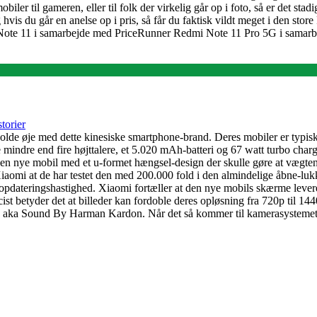
 til gameren, eller til folk der virkelig går op i foto, så er det stadig
 hvis du går en anelse op i pris, så får du faktisk vildt meget i den 
ote 11 i samarbejde med PriceRunner Redmi Note 11 Pro 5G i samar
torier
holde øje med dette kinesiske smartphone-brand. Deres mobiler er typis
ndre end fire højttalere, et 5.020 mAh-batteri og 67 watt turbo chargi
den nye mobil med et u-formet hængsel-design der skulle gøre at vægten 
omi at de har testet den med 200.000 fold i den almindelige åbne-lukke-
eringshastighed. Xiaomi fortæller at den nye mobils skærme leverer bil
st betyder det at billeder kan fordoble deres opløsning fra 720p til 144
on, aka Sound By Harman Kardon. Når det så kommer til kamerasystemet