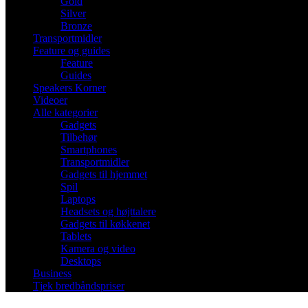
Gold
Silver
Bronze
Transportmidler
Feature og guides
Feature
Guides
Speakers Korner
Videoer
Alle kategorier
Gadgets
Tilbehør
Smartphones
Transportmidler
Gadgets til hjemmet
Spil
Laptops
Headsets og højttalere
Gadgets til køkkenet
Tablets
Kamera og video
Desktops
Business
Tjek bredbåndspriser