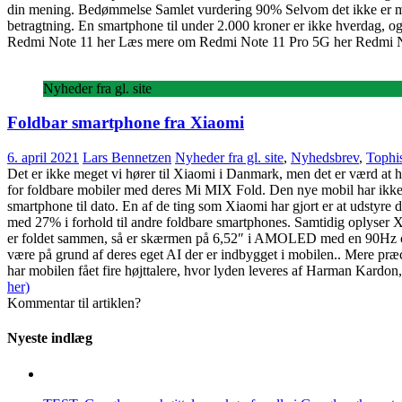
din mening. Bedømmelse Samlet vurdering 90% Selvom det ikke er mobiler
betragtning. En smartphone til under 2.000 kroner er ikke hverdag, og
Redmi Note 11 her Læs mere om Redmi Note 11 Pro 5G her Redmi N
Nyheder fra gl. site
Foldbar smartphone fra Xiaomi
6. april 2021
Lars Bennetzen
Nyheder fra gl. site
,
Nyhedsbrev
,
Tophis
Det er ikke meget vi hører til Xiaomi i Danmark, men det er værd at 
for foldbare mobiler med deres Mi MIX Fold. Den nye mobil har ikke mi
smartphone til dato. En af de ting som Xiaomi har gjort er at udstyre 
med 27% i forhold til andre foldbare smartphones. Samtidig oplyser Xia
er foldet sammen, så er skærmen på 6,52″ i AMOLED med en 90Hz opdat
være på grund af deres eget AI der er indbygget i mobilen.. Mere præci
har mobilen fået fire højttalere, hvor lyden leveres af Harman Kard
her)
Kommentar til artiklen?
Nyeste indlæg