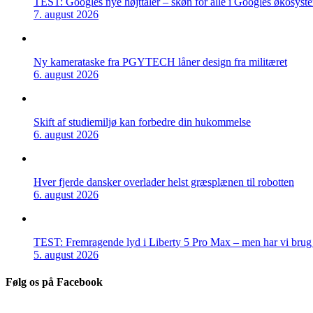
TEST: Googles nye højttaler – skøn for alle i Googles økosyst
7. august 2026
Ny kamerataske fra PGYTECH låner design fra militæret
6. august 2026
Skift af studiemiljø kan forbedre din hukommelse
6. august 2026
Hver fjerde dansker overlader helst græsplænen til robotten
6. august 2026
TEST: Fremragende lyd i Liberty 5 Pro Max – men har vi brug f
5. august 2026
Følg os på Facebook