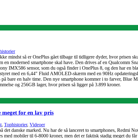
istorier
 mindst så er OnePlus gået tilbage til tidligere dyder, hvor prisen sk
er som en moderned smartphone skal have. Den drives af en Qualcomm S
 IMX586 sensor, som du også finder i OnePlus 8, og den har en blænde 
r udstyret med en 6,44″ Fluid AMOLED-skærm med en 90Hz opdateringsh
 70% på bare en halv time. Den nye smartphone kommer i to farver, Blu
lse og 256GB lager, hvor prisen så ligger på 3.899 kroner.
eget for en lav pris
t
,
Tophistorier
,
Videoer
på det danske marked. Nu har de så lanceret to smartphones, Redmi Not
es med mobiler til 6-8000 kroner, men det er faktisk stadig meget du få