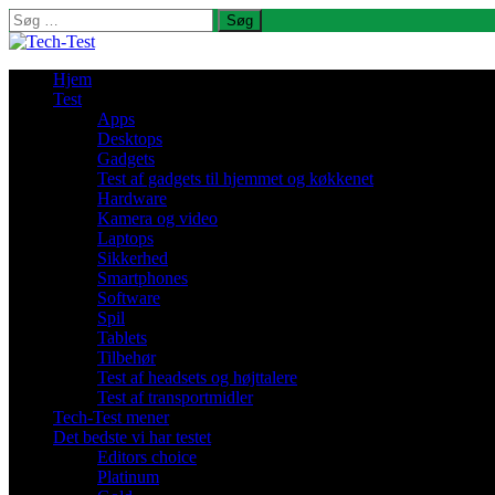
Søg
efter:
Hjem
Test
Apps
Desktops
Gadgets
Test af gadgets til hjemmet og køkkenet
Hardware
Kamera og video
Laptops
Sikkerhed
Smartphones
Software
Spil
Tablets
Tilbehør
Test af headsets og højttalere
Test af transportmidler
Tech-Test mener
Det bedste vi har testet
Editors choice
Platinum