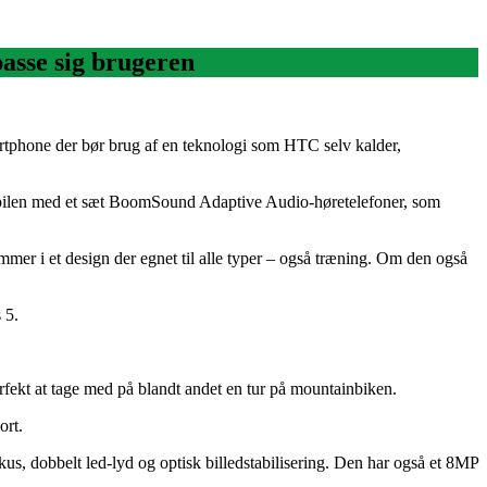
passe sig brugeren
rtphone der bør brug af en teknologi som HTC selv kalder,
s mobilen med et sæt BoomSound Adaptive Audio-høretelefoner, som
mmer i et design der egnet til alle typer – også træning. Om den også
 5.
rfekt at tage med på blandt andet en tur på mountainbiken.
ort.
s, dobbelt led-lyd og optisk billedstabilisering. Den har også et 8MP