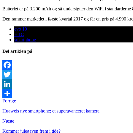
Batteriet er på 3.200 mAh og så understøtter den WiFi i standarderne 
Den rammer markedet i første kvartal 2017 og får en pris på 4.990 kro
evo 10
HTC
smartphone
Del artiklen på
Facebook
Twitter
LinkedIn
Forrige
Share
Huaweis nye smartphone; et superavanceret kamera
Næste
Kommer julegaven frem i tide?